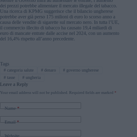
Mentre il Governo mira ad aumentare le entrate, l’aumento
dei prezzi potrebbe alimentare il mercato illegale del tabacco.
Una ricerca di KPMG suggerisce che il bilancio ungherese
potrebbe aver già perso 175 milioni di euro lo scorso anno a
causa delle vendite di sigarette sul mercato nero. In tutta l’UE,
il commercio illecito di tabacco ha causato 19,4 miliardi di
euro di mancate entrate dalle accise nel 2024, con un aumento
del 16,4% rispetto all’anno precedente.
Tags
#
categoria salute
#
denaro
#
governo ungherese
#
tasse
#
ungheria
Leave a Reply
Your email address will not be published.
Required fields are marked
*
Name
*
Email
*
Website