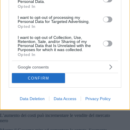
Personal Data.
Opted In
Dal 5 gennaio, 36 sigarette e decine di altri prodotti subiranno
un aumento di prezzo. Le marche più popolari interessate
I want to opt-out of processing my
sono:
Personal Data for Targeted Advertising.
Opted In
Gauloises Blu, Rosso, Giallo KS – 2.580 HUF
West Red, Blue, Silver, Ice Superslims – HUF 2.370-
I want to opt-out of Collection, Use,
Retention, Sale, and/or Sharing of my
2.480
Personal Data that Is Unrelated with the
Davidoff PL, Superslims e linee Reach – 2.420-2.670
Purposes for which it was collected.
HUF
Opted In
Prodotti riscaldati e stick a marchio iD – 1.999 HUF
per confezione
Google consents
I rivenditori devono pubblicare gli aggiornamenti dei prezzi in
CONFIRM
anticipo, con i listini disponibili online e aggiornati due volte
a settimana, se necessario.
Budapest affronta un crescente problema di droga: ‘Le
Data Deletion
Data Access
Privacy Policy
droghe sono più economiche degli alcolici’.
L’aumento dei costi può incrementare le vendite del mercato
nero