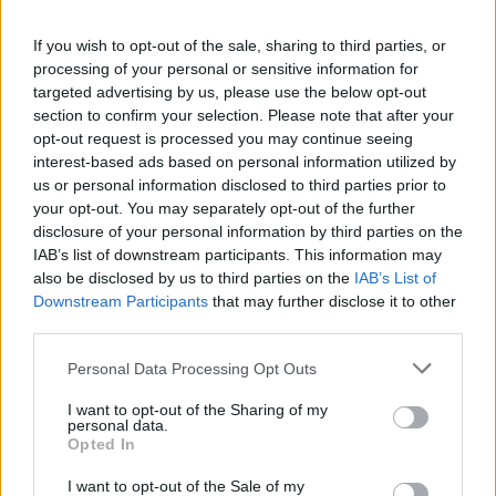
If you wish to opt-out of the sale, sharing to third parties, or
processing of your personal or sensitive information for
targeted advertising by us, please use the below opt-out
Una tabaccheria nazionale (Nemzeti Dohánybolt) a Budapest.
section to confirm your selection. Please note that after your
Foto:
depositphotos.com
Quali sono le sigarette, i sigari e il tabacco interessati
opt-out request is processed you may continue seeing
interest-based ads based on personal information utilized by
L’Autorità di Regolamentazione per le Attività Regolamentate
us or personal information disclosed to third parties prior to
(SZTFH) ha
aggiornato i listini ufficiali dei prezzi al dettaglio
your opt-out. You may separately opt-out of the further
per i prodotti del tabacco il 31 dicembre 2025. Questo
disclosure of your personal information by third parties on the
aggiornamento riguarda 36 sigarette, 33 sigari e sigaretti e 38
varietà di altri prodotti del tabacco, con effetto dal 1° gennaio
IAB’s list of downstream participants. This information may
e dal 5 gennaio 2026. Trovi l’elenco completo dei prodotti
also be disclosed by us to third parties on the
IAB’s List of
interessati nell’
articolo di Pénzcentrum
.
Downstream Participants
that may further disclose it to other
third parties.
Tra i prodotti in aumento il 1° gennaio ci sono:
Please note that this website/app uses one or more Google
Personal Data Processing Opt Outs
Borkum Riff Cherry Ruby, Original, Vanilla Sungold,
services and may gather and store information including but
Black, Whisky Bronze – HUF 4.050
not limited to your visit or usage behaviour. You may click to
I want to opt-out of the Sharing of my
Stanwell Melange, Vanilla Sungold; Alsbo Sungold,
personal data.
grant or deny consent to Google and its third-party tags to
Opted In
Ruby; miscele Peterson – HUF 4.400-7.200
use your data for below specified purposes in below Google
Sigari Handelsgold e Principes – HUF 640-2.400
consent section.
Sigari Premium Don Tomás – HUF 11.000-13.000
I want to opt-out of the Sale of my