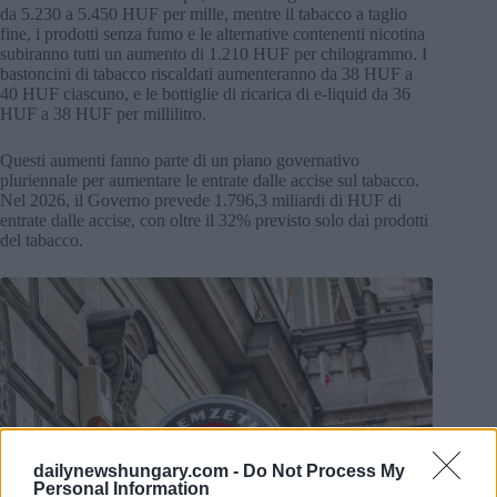
da 5.230 a 5.450 HUF per mille, mentre il tabacco a taglio
fine, i prodotti senza fumo e le alternative contenenti nicotina
subiranno tutti un aumento di 1.210 HUF per chilogrammo. I
bastoncini di tabacco riscaldati aumenteranno da 38 HUF a
40 HUF ciascuno, e le bottiglie di ricarica di e-liquid da 36
HUF a 38 HUF per millilitro.
Questi aumenti fanno parte di un piano governativo
pluriennale per aumentare le entrate dalle accise sul tabacco.
Nel 2026, il Governo prevede 1.796,3 miliardi di HUF di
entrate dalle accise, con oltre il 32% previsto solo dai prodotti
del tabacco.
dailynewshungary.com -
Do Not Process My
Personal Information