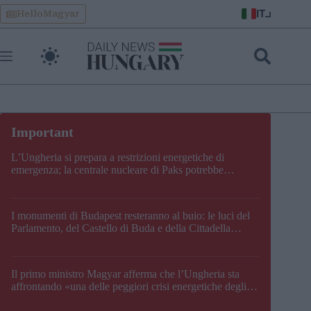
Skip
IT
HelloMagyar
to
content
L’Ungheria si prepara a restrizioni energetiche di
emergenza; la centrale nucleare di Paks potrebbe
chiudere questo fine settimana
I monumenti di Budapest resteranno al buio: le luci del
Parlamento, del Castello di Buda e della Cittadella
verranno spente
Il primo ministro Magyar afferma che l’Ungheria sta
affrontando «una delle peggiori crisi energetiche degli
ultimi decenni» e comunica la nuova data di chiusura di