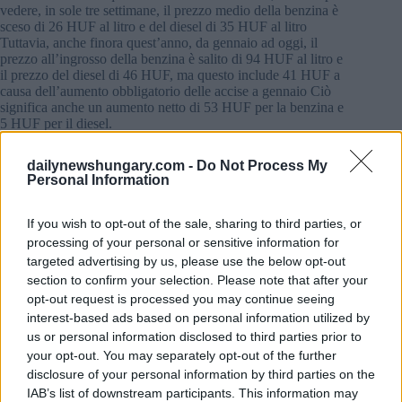
vedere, in sole tre settimane, il prezzo medio della benzina è
sceso di 26 HUF al litro e del diesel di 35 HUF al litro
Tuttavia, anche finora quest’anno, da gennaio ad oggi, il
prezzo all’ingrosso della benzina è salito di 94 HUF al litro e
il prezzo del diesel di 46 HUF, ma questo include 41 HUF a
causa dell’aumento obbligatorio delle accise a gennaio Ciò
significa anche un aumento netto di 53 HUF per la benzina e
5 HUF per il diesel.
Se calcoliamo che dopo un aumento di circa 40-100 HUF al
dailynewshungary.com -
Do Not Process My
litro, un serbatoio medio di benzina da 50 litri costa 2.000-
Personal Information
5.000 HUF (
5,13-12,83 euro
) più adesso che lo scorso
dicembre.
If you wish to opt-out of the sale, sharing to third parties, or
Perché i prezzi del carburante stanno scendendo in Ungheria?
processing of your personal or sensitive information for
Petrolio e fiorino: i prezzi del petrolio sono scesi
targeted advertising by us, please use the below opt-out
massicciamente negli ultimi giorni Il Brent era al
section to confirm your selection. Please note that after your
massimo di 83 USD lunedì mattina, in calo del 5% in
opt-out request is processed you may continue seeing
una settimana L’ultima volta che abbiamo visto livelli
interest-based ads based on personal information utilized by
così bassi è stato due mesi fa Inoltre, il fiorino si è
rafforzato anche rispetto al dollaro, di quasi 5 HUF
us or personal information disclosed to third parties prior to
settimanali, e ora viene scambiato intorno a 361 HUF
your opt-out. You may separately opt-out of the further
Avvertimento del governo: i prezzi del carburante
disclosure of your personal information by third parties on the
ungherese non superano i prezzi medi nei paesi vicini
IAB’s list of downstream participants. This information may
Leggi i dettagli qui I prezzi del carburante estremo in