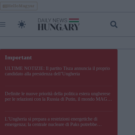
Skip
HelloMagyar
to
content
ULTIME NOTIZIE: Il partito Tisza annuncia il proprio
candidato alla presidenza dell’Ungheria
Definite le nuove priorità della politica estera ungherese
per le relazioni con la Russia di Putin, il mondo MAGA,
l’UE, il V4, la NATO e i Balcani
L’Ungheria si prepara a restrizioni energetiche di
emergenza; la centrale nucleare di Paks potrebbe
chiudere questo fine settimana