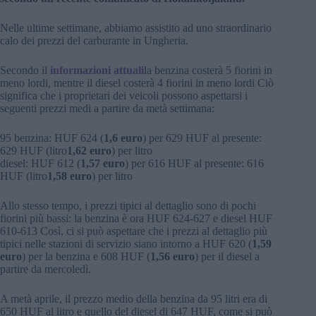
Nelle ultime settimane, abbiamo assistito ad uno straordinario
calo dei prezzi del carburante in Ungheria.
Secondo il
informazioni attuali
la benzina costerà 5 fiorini in
meno lordi, mentre il diesel costerà 4 fiorini in meno lordi Ciò
significa che i proprietari dei veicoli possono aspettarsi i
seguenti prezzi medi a partire da metà settimana:
95 benzina: HUF 624 (
1,6 euro
) per 629 HUF al presente:
629 HUF (litro
1,62 euro
) per litro
diesel: HUF 612 (
1,57 euro
) per 616 HUF al presente: 616
HUF (litro
1,58 euro
) per litro
Allo stesso tempo, i prezzi tipici al dettaglio sono di pochi
fiorini più bassi: la benzina è ora HUF 624-627 e diesel HUF
610-613 Così, ci si può aspettare che i prezzi al dettaglio più
tipici nelle stazioni di servizio siano intorno a HUF 620 (
1,59
euro
) per la benzina e 608 HUF (
1,56 euro
) per il diesel a
partire da mercoledì.
A metà aprile, il prezzo medio della benzina da 95 litri era di
650 HUF al litro e quello del diesel di 647 HUF, come si può