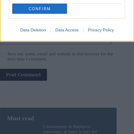
Add Comment
*
CONFIRM
Data Deletion
Data Access
Privacy Policy
Save my name, email and website in this browser for the
next time I comment.
Post Comment
I monumenti di Budapest
resteranno al buio: le luci del