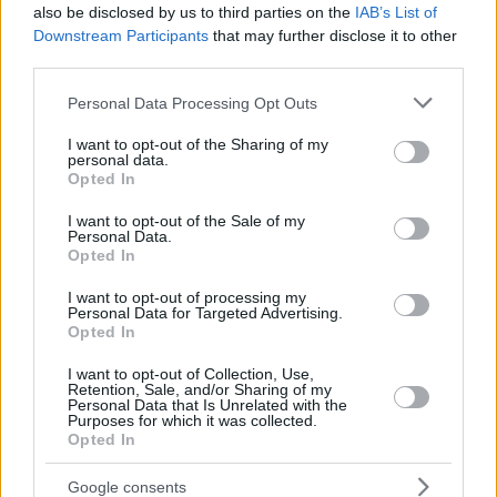
also be disclosed by us to third parties on the
IAB’s List of
Ungheria:
ecco l'”ultimatum” del governo
Downstream Participants
that may further disclose it to other
third parties.
Leggi anche:
Please note that this website/app uses one or more Google
Personal Data Processing Opt Outs
La rivoluzione petrolifera dell’Ungheria:
MOL trova
services and may gather and store information including but
l’oro nero vicino a Budapest!
not limited to your visit or usage behaviour. You may click to
I want to opt-out of the Sharing of my
personal data.
grant or deny consent to Google and its third-party tags to
Opted In
use your data for below specified purposes in below Google
Tags
consent section.
#
carburante
#
economia ungherese
I want to opt-out of the Sale of my
Personal Data.
#
rifornimento di carburante
#
traffico
#
ungheria
Opted In
Leave a Reply
I want to opt-out of processing my
Your email address will not be published.
Required fields are marked
*
Personal Data for Targeted Advertising.
Opted In
Name
*
I want to opt-out of Collection, Use,
Retention, Sale, and/or Sharing of my
Personal Data that Is Unrelated with the
Email
*
Purposes for which it was collected.
Opted In
Website
Google consents