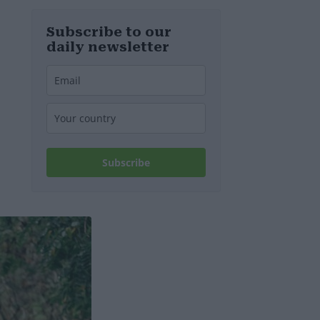
notizie
riguardo
all’approvvigio
Subscribe to our
namento di
daily newsletter
acqua potabile
Subscribe