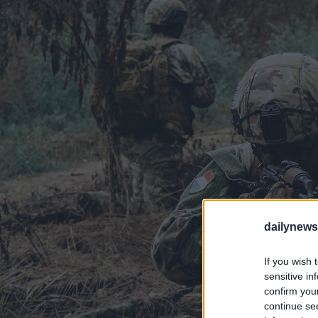
dailynew
If you wish 
sensitive in
confirm you
continue se