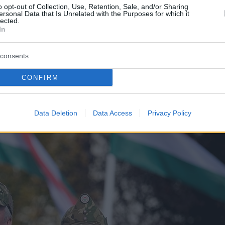
crescenti pressioni sulla sicurezza in tutta Europa.
o opt-out of Collection, Use, Retention, Sale, and/or Sharing
ersonal Data that Is Unrelated with the Purposes for which it
lected.
In
al governo ungherese l’agilità di rispondere rapidamente
tempo in modo significativo la trasparenza che in
consents
CONFIRM
Data Deletion
Data Access
Privacy Policy