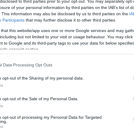
disclosed to third parties prior to your opt-out. You may separately opt-
losure of your personal information by third parties on the IAB’s list of
. This information may also be disclosed by us to third parties on the
IA
Participants
that may further disclose it to other third parties.
cebook/Magyar Honvédség
 that this website/app uses one or more Google services and may gath
including but not limited to your visit or usage behaviour. You may click 
 to Google and its third-party tags to use your data for below specifi
ogle consent section.
ngheria all’estero è lo spiegamento in Ciad L’anno
e ungheresi in Ciad, un numero che potrebbe salire a
l Data Processing Opt Outs
he dovrebbe durare fino alla fine del 2025 L’obiettivo
orzi antiterrorismo Questa missione è particolarmente
o opt-out of the Sharing of my personal data.
 aspetti della logistica e della sicurezza, dal
In
Aggiungendo all’interesse pubblico, il figlio del primo
nvolto nell’organizzazione della missione.
o opt-out of the Sale of my Personal Data.
In
he vanno all’estero; cambia anche le regole intorno
 Parlamento ha ancora l’ultima parola nella maggior
to opt-out of processing my Personal Data for Targeted
ing.
 decisioni in modo indipendente per gli schieramenti
In
lità consente all’Ungheria di reagire più rapidamente