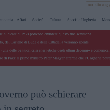
HelloMag
conomia – Affari
Società
Cultura
Speciale Ungheria
Mon
ale nucleare di Paks potrebbe chiudere questo fine settimana
o, del Castello di Buda e della Cittadella verranno spente
«una delle peggiori crisi energetiche degli ultimi decenni» e comunica 
are di Paks; il primo ministro Péter Magyar afferma che l’Ungheria potre
governo può schierare
 in segreto