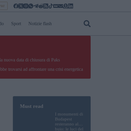
yar
do
Sport
Notizie flash
la nuova data di chiusura di Paks
bbe trovarsi ad affrontare una crisi energetica
I monumenti di
Budapest
resteranno al
buio: le luci del