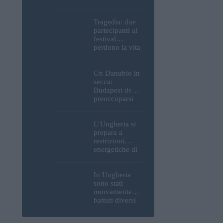
Parlamento, del
Castello di
Buda e della
Tragedia: due
Cittadella
partecipanti al
verranno
festival
spente
perdono la vita
all’Ozora
Festival in
Ungheria
Un Danubio in
secca:
Budapest deve
preoccuparsi
del proprio
approvvigiona
mento idrico?
L’Ungheria si
Un esperto
prepara a
mette in luce
restrizioni
un fatto
energetiche di
sorprendente
emergenza; la
centrale
nucleare di
In Ungheria
Paks potrebbe
sono stati
chiudere
nuovamente
questo fine
battuti diversi
settimana
record di
caldo; buone