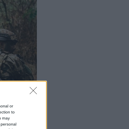
sonal or
ection to
ou may
 personal