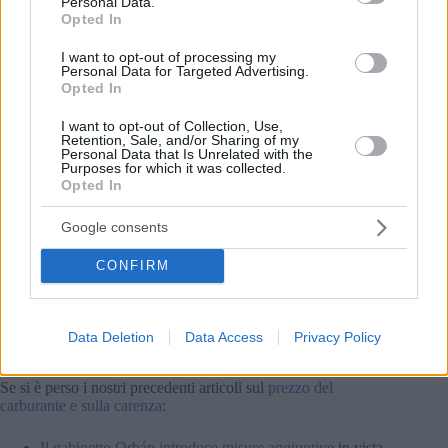
Personal Data.
Opted In
I want to opt-out of processing my
Personal Data for Targeted Advertising.
Opted In
I want to opt-out of Collection, Use,
Retention, Sale, and/or Sharing of my
Personal Data that Is Unrelated with the
Purposes for which it was collected.
Opted In
Google consents
L’oleodotto Druzhba. Foto: Creative Commons CC BY-SA
CONFIRM
3.0
G7 prevede che il Governo rilascerà presto altre riserve, data
l’inattività dell’oleodotto Druzhba. L’outlet non ha specificato
quando potrebbe verificarsi una carenza generale in
Data Deletion
Data Access
Privacy Policy
Ungheria.
Se si è perso i nostri precedenti articoli sul
prezzo del
carburante e sulla carenza
:
Il gabinetto Orbán introduce misure aggiuntive
in vista