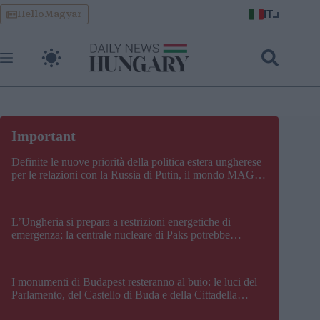
Skip
IT
HelloMagyar
to
content
Definite le nuove priorità della politica estera ungherese
per le relazioni con la Russia di Putin, il mondo MAGA,
l’UE, il V4, la NATO e i Balcani
L’Ungheria si prepara a restrizioni energetiche di
emergenza; la centrale nucleare di Paks potrebbe
chiudere questo fine settimana
I monumenti di Budapest resteranno al buio: le luci del
Parlamento, del Castello di Buda e della Cittadella
verranno spente