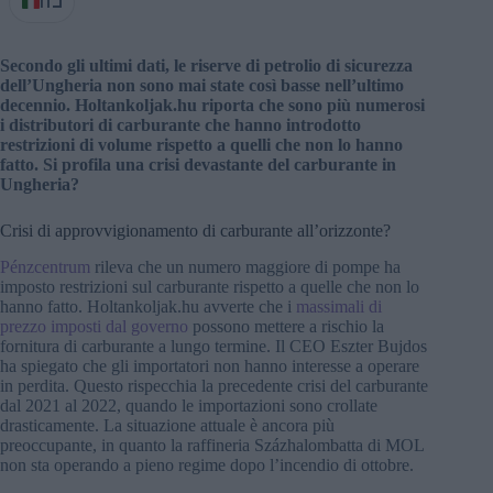
IT
Secondo gli ultimi dati, le riserve di petrolio di sicurezza
dell’Ungheria non sono mai state così basse nell’ultimo
decennio. Holtankoljak.hu riporta che sono più numerosi
i distributori di carburante che hanno introdotto
restrizioni di volume rispetto a quelli che non lo hanno
fatto. Si profila una crisi devastante del carburante in
Ungheria?
Crisi di approvvigionamento di carburante all’orizzonte?
Pénzcentrum
rileva che un numero maggiore di pompe ha
imposto restrizioni sul carburante rispetto a quelle che non lo
hanno fatto. Holtankoljak.hu avverte che i
massimali di
prezzo imposti dal governo
possono mettere a rischio la
fornitura di carburante a lungo termine. Il CEO Eszter Bujdos
ha spiegato che gli importatori non hanno interesse a operare
in perdita. Questo rispecchia la precedente crisi del carburante
dal 2021 al 2022, quando le importazioni sono crollate
drasticamente. La situazione attuale è ancora più
preoccupante, in quanto la raffineria Százhalombatta di MOL
non sta operando a pieno regime dopo l’incendio di ottobre.