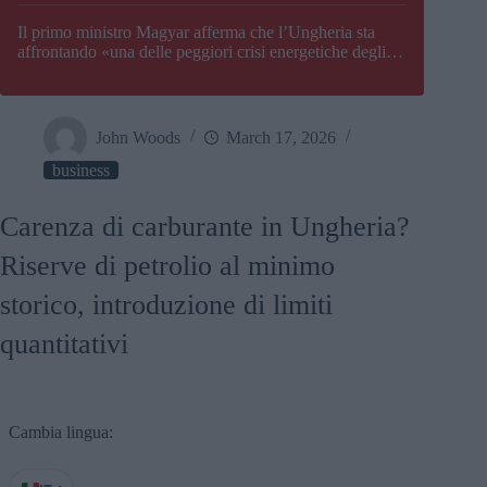
Il primo ministro Magyar afferma che l’Ungheria sta
affrontando «una delle peggiori crisi energetiche degli
ultimi decenni» e comunica la nuova data di chiusura di
Paks
John Woods
March 17, 2026
business
Carenza di carburante in Ungheria?
Riserve di petrolio al minimo
storico, introduzione di limiti
quantitativi
Cambia lingua: