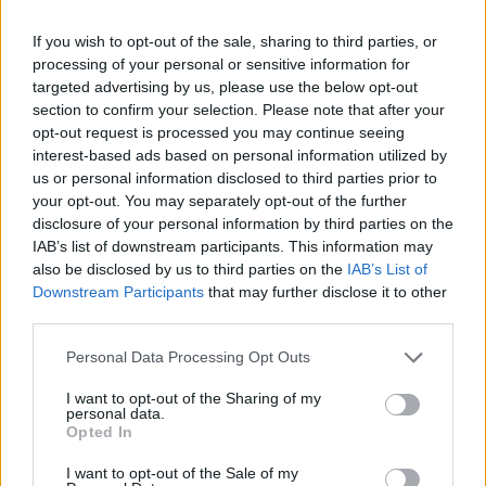
If you wish to opt-out of the sale, sharing to third parties, or
processing of your personal or sensitive information for
Stazione di servizio Lukoil in Romania. Foto:
targeted advertising by us, please use the below opt-out
depositphotos.com
section to confirm your selection. Please note that after your
Riserve di petrolio ai minimi storici
opt-out request is processed you may continue seeing
interest-based ads based on personal information utilized by
Il G7 riferisce
che le riserve strategiche di petrolio
us or personal information disclosed to third parties prior to
dell’Ungheria hanno raggiunto un minimo storico. MOL ha
esaurito le proprie riserve a metà febbraio e ha richiesto
your opt-out. You may separately opt-out of the further
l’accesso alle scorte strategiche dello Stato al Ministero
disclosure of your personal information by third parties on the
dell’Energia. Ha ricevuto 250.000 tonnellate – il 40% della
IAB’s list of downstream participants. This information may
riserva. Al 28 febbraio, l’Ungheria disponeva di appena
also be disclosed by us to third parties on the
IAB’s List of
487.000 tonnellate di petrolio.
Downstream Participants
that may further disclose it to other
third parties.
Per evitare carenze, il Governo ha attinto alle riserve nel
2022, ma solo per il diesel, liberando il 40% di quella scorta
Please note that this website/app uses one or more Google
Personal Data Processing Opt Outs
(equivalente a 610 milioni di litri di diesel e 352 milioni di litri
services and may gather and store information including but
di benzina).
not limited to your visit or usage behaviour. You may click to
I want to opt-out of the Sharing of my
personal data.
grant or deny consent to Google and its third-party tags to
Opted In
use your data for below specified purposes in below Google
consent section.
I want to opt-out of the Sale of my