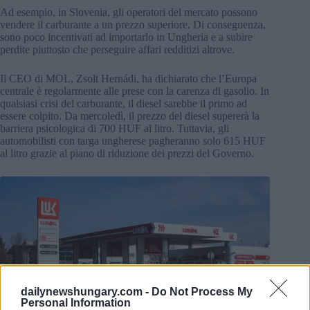
Ad esempio, in Slovenia, gli operatori del mercato possono
vendere il carburante a un prezzo superiore. Di conseguenza,
sono poco incentivati ad importarlo in Ungheria e a subire
perdite piuttosto che perseguire affari redditizi altrove.
Il CEO di MOL, Zsolt Hernádi, ha dichiarato che l’Europa
centrale è regolarmente alle prese con la carenza di gasolio. In
qualsiasi crisi del carburante, il diesel sarebbe il primo ad
essere colpito. Da mercoledì, il prezzo del diesel supererà la
barriera psicologica di 700 HUF al litro. Tuttavia, gli
automobilisti con targa ungherese pagheranno solo 615 HUF
al litro grazie al piano di riduzione dei prezzi del Governo.
dailynewshungary.com -
Do Not Process My
Personal Information