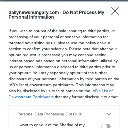
dailynewshungary.com -
Do Not Process My
Personal Information
If you wish to opt-out of the sale, sharing to third parties, or
processing of your personal or sensitive information for
targeted advertising by us, please use the below opt-out
section to confirm your selection. Please note that after your
opt-out request is processed you may continue seeing
interest-based ads based on personal information utilized by
us or personal information disclosed to third parties prior to
your opt-out. You may separately opt-out of the further
disclosure of your personal information by third parties on the
IAB’s list of downstream participants. This information may
also be disclosed by us to third parties on the
IAB’s List of
Downstream Participants
that may further disclose it to other
December 8, 2025
third parties.
Revolut riporta una funzione chiave nella sua app in
Ungheria dopo 5 mesi di blocco
Please note that this website/app uses one or more Google
Personal Data Processing Opt Outs
services and may gather and store information including but
not limited to your visit or usage behaviour. You may click to
I want to opt-out of the Sharing of my