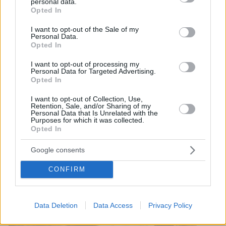
personal data.
grant or deny consent to Google and its third-party tags to
Opted In
use your data for below specified purposes in below Google
consent section.
I want to opt-out of the Sale of my
Personal Data.
Opted In
I want to opt-out of processing my
Personal Data for Targeted Advertising.
Opted In
I want to opt-out of Collection, Use,
Retention, Sale, and/or Sharing of my
Personal Data that Is Unrelated with the
Purposes for which it was collected.
Opted In
Google consents
CONFIRM
December 7, 2025
Il Fondo Turco d’Investimento annuncia l’inizio delle
attività di finanziamento
Data Deletion
Data Access
Privacy Policy