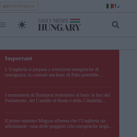
Skip
IT
HelloMagyar
to
content
L’Ungheria si prepara a restrizioni energetiche di
emergenza; la centrale nucleare di Paks potrebbe
chiudere questo fine settimana
I monumenti di Budapest resteranno al buio: le luci del
Parlamento, del Castello di Buda e della Cittadella
verranno spente
Il primo ministro Magyar afferma che l’Ungheria sta
affrontando «una delle peggiori crisi energetiche degli
ultimi decenni» e comunica la nuova data di chiusura di