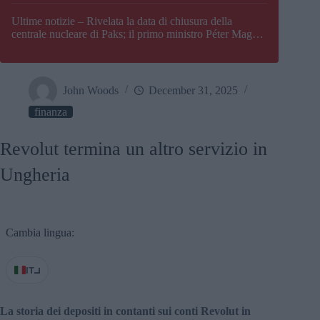
Paks
Ultime notizie – Rivelata la data di chiusura della
centrale nucleare di Paks; il primo ministro Péter Magyar
afferma che l’Ungheria potrebbe trovarsi ad affrontare
una crisi energetica
John Woods
December 31, 2025
finanza
Revolut termina un altro servizio in
Ungheria
Cambia lingua:
IT
La storia dei depositi in contanti sui conti Revolut in