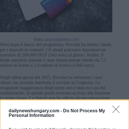
Foto:
depositphotos.com
Mesi dopo il lancio del programma, Revolut ha ridotto i limiti
per i depositi in contanti. Gli utenti potevano depositare un
massimo di 209.000 HUF (543 euro) al giorno. Inoltre, il
limite massimo annuale è stato drasticamente ridotto da 7,5
milioni di fiorini a 1,9 milioni di fiorini (4.940 euro).
Negli ultimi giorni del 2025, Revolut ha informato i suoi
clienti che avrebbe interrotto il servizio in Ungheria. La
stragrande maggioranza degli utenti non è stata toccata dal
cambiamento, in quanto pochi avevano accesso alla funzione
in primo luogo. La fintech non ha offerto alcuna spiegazione
per la sua decisione dopo il periodo di prova.
dailynewshungary.com -
Do Not Process My
Personal Information