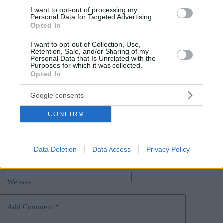
I want to opt-out of processing my
Personal Data for Targeted Advertising.
Interruzione:
Revolut sospende i servizi di criptovaluta
Opted In
in Ungheria
, seguito da un altro fornitore finanziario
I clienti di Revolut in Ungheria
riceveranno i numeri di
I want to opt-out of Collection, Use,
conto corrente locali
!
Retention, Sale, and/or Sharing of my
Personal Data that Is Unrelated with the
Purposes for which it was collected.
Opted In
Tags
#
denaro
#
ungheria
#
utile dnh
Google consents
Leave a Reply
Your email address will not be published.
Required fields are marked
*
CONFIRM
Name
*
Data Deletion
Data Access
Privacy Policy
Email
*
Website
Add Comment
*