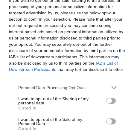
If you wish to opt-out of the sale, sharing to third parties, or
processing of your personal or sensitive information for
targeted advertising by us, please use the below opt-out
section to confirm your selection. Please note that after your
opt-out request is processed you may continue seeing
interest-based ads based on personal information utilized by
us or personal information disclosed to third parties prior to
your opt-out. You may separately opt-out of the further
disclosure of your personal information by third parties on the
IAB’s list of downstream participants. This information may
also be disclosed by us to third parties on the
IAB’s List of
I pagamenti in contanti in Ungheria sono autorizzati dalla
Downstream Participants
that may further disclose it to other
Costituzione. Illustrazione. Fonte:
deposiphotos.com
third parties.
Bancomat Revolut all’orizzonte in Ungheria?
Please note that this website/app uses one or more Google
Personal Data Processing Opt Outs
Secondo Revolut, gli utenti non potranno più depositare
services and may gather and store information including but
contanti sui loro conti a partire dal 26 gennaio. In alcuni
not limited to your visit or usage behaviour. You may click to
I want to opt-out of the Sharing of my
Paesi, Revolut gestisce già sportelli automatici che
personal data.
consentono il deposito di contanti. Sebbene la fintech abbia
grant or deny consent to Google and its third-party tags to
Opted In
annunciato l’apertura di filiali in Ungheria, al momento non ci
use your data for below specified purposes in below Google
sono informazioni sull’installazione di ATM Revolut nel
consent section.
I want to opt-out of the Sale of my
Paese, come abbiamo
riportato
in precedenza.
Personal Data.
Opted In
Legga anche: