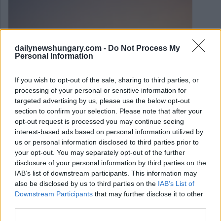
dailynewshungary.com -
Do Not Process My
Personal Information
If you wish to opt-out of the sale, sharing to third parties, or
processing of your personal or sensitive information for
targeted advertising by us, please use the below opt-out
section to confirm your selection. Please note that after your
opt-out request is processed you may continue seeing
interest-based ads based on personal information utilized by
us or personal information disclosed to third parties prior to
your opt-out. You may separately opt-out of the further
disclosure of your personal information by third parties on the
IAB’s list of downstream participants. This information may
June 14, 2026
also be disclosed by us to third parties on the
IAB’s List of
Downstream Participants
that may further disclose it to other
Cosa sta succedendo in Ungheria? È arrivato l’ultimo
Weekly Briefing di Daily News Hungary!
third parties.