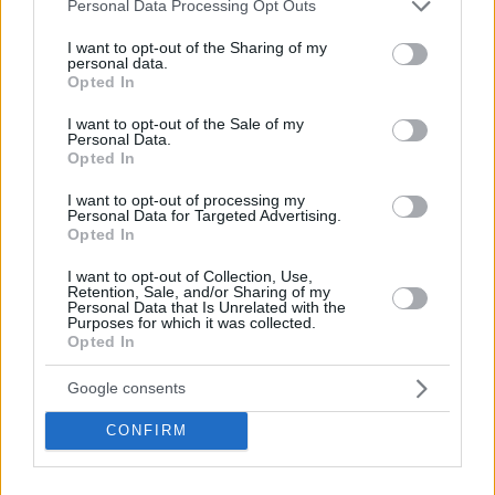
Please note that this website/app uses one or more Google
Personal Data Processing Opt Outs
services and may gather and store information including but
not limited to your visit or usage behaviour. You may click to
I want to opt-out of the Sharing of my
personal data.
grant or deny consent to Google and its third-party tags to
Opted In
use your data for below specified purposes in below Google
consent section.
I want to opt-out of the Sale of my
Personal Data.
Opted In
I want to opt-out of processing my
Personal Data for Targeted Advertising.
Opted In
I want to opt-out of Collection, Use,
Retention, Sale, and/or Sharing of my
Personal Data that Is Unrelated with the
Purposes for which it was collected.
Opted In
Google consents
June 13, 2026
CONFIRM
Notizie principali dall’Ungheria: Stranieri morti in un
incidente, carte d’identità, forint al massimo degli ultimi 4,5
anni, licenziamento dei vertici della sicurezza nazionale —