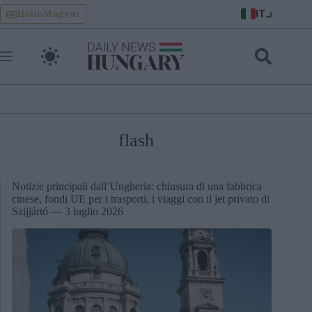
Skip
IT
HelloMagyar
to
content
flash
Notizie principali dall’Ungheria: chiusura di una fabbrica
cinese, fondi UE per i trasporti, i viaggi con il jet privato di
Szijjártó — 3 luglio 2026