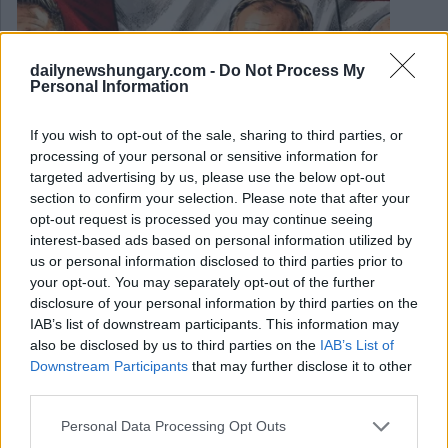
dailynewshungary.com -
Do Not Process My
Personal Information
If you wish to opt-out of the sale, sharing to third parties, or
processing of your personal or sensitive information for
targeted advertising by us, please use the below opt-out
section to confirm your selection. Please note that after your
opt-out request is processed you may continue seeing
interest-based ads based on personal information utilized by
us or personal information disclosed to third parties prior to
your opt-out. You may separately opt-out of the further
disclosure of your personal information by third parties on the
IAB’s list of downstream participants. This information may
May 23, 2026
also be disclosed by us to third parties on the
IAB’s List of
Top news Ungheria: Esplosione mortale, restrizioni alle
Downstream Participants
that may further disclose it to other
importazioni dall’Ucraina, tasso dell’euro, gas russo, voli
third parties.
USA – 22 maggio 2026
Please note that this website/app uses one or more Google
Personal Data Processing Opt Outs
services and may gather and store information including but