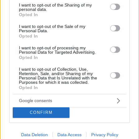
not limited to your visit or usage behaviour. You may click to
I want to opt-out of the Sharing of my
personal data.
grant or deny consent to Google and its third-party tags to
Opted In
use your data for below specified purposes in below Google
consent section.
I want to opt-out of the Sale of my
Personal Data.
Opted In
I want to opt-out of processing my
Personal Data for Targeted Advertising.
Opted In
I want to opt-out of Collection, Use,
Retention, Sale, and/or Sharing of my
Personal Data that Is Unrelated with the
Purposes for which it was collected.
Opted In
Google consents
May 22, 2026
CONFIRM
Top news Ungheria: Magyar a Vienna, volo diretto
Ungheria-USA, Terminal 1, tariffe taxi – 21 maggio 2026
Data Deletion
Data Access
Privacy Policy