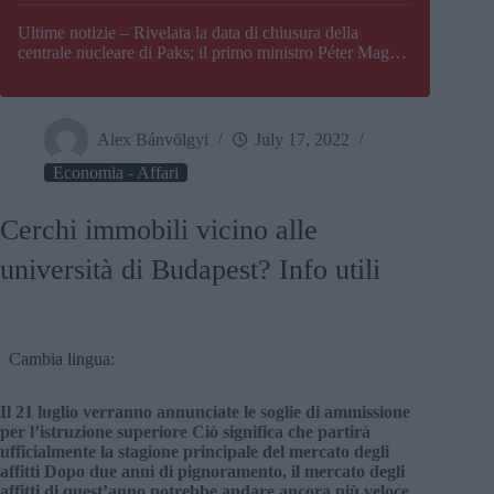
Paks
Ultime notizie – Rivelata la data di chiusura della
centrale nucleare di Paks; il primo ministro Péter Magyar
afferma che l’Ungheria potrebbe trovarsi ad affrontare
una crisi energetica
Alex Bánvölgyi
July 17, 2022
Economia - Affari
Cerchi immobili vicino alle
università di Budapest? Info utili
Cambia lingua:
Il 21 luglio verranno annunciate le soglie di ammissione
per l’istruzione superiore Ciò significa che partirà
ufficialmente la stagione principale del mercato degli
affitti Dopo due anni di pignoramento, il mercato degli
affitti di quest’anno potrebbe andare ancora più veloce