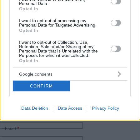
9-15 pz. Di conseguenza, il prezzo medio al metro quadrato
Personal Data.
nell’11° distretto è di 2110 EUR. Cioè 1987 EUR nel 9°
Opted In
distretto e 1720 EUR nell’8° distretto.
I want to opt-out of processing my
Personal Data for Targeted Advertising.
Mr Laczi ha detto che l’acquisto di immobili a Budapest è
Opted In
ancora una buona opzione di investimento Inoltre, a causa del
debole fiorino, è ancora più redditizio per gli investitori
I want to opt-out of Collection, Use,
stranieri Abbiamo scritto a riguardo in
QUESTO
articolo.
Retention, Sale, and/or Sharing of my
Personal Data that Is Unrelated with the
Purposes for which it was collected.
Opted In
Tags
Google consents
#
denaro
#
immobiliare
#
istruzione superiore
#
ungheria
CONFIRM
Leave a Reply
Your email address will not be published.
Required fields are marked
*
Data Deletion
Data Access
Privacy Policy
Name
*
Email
*