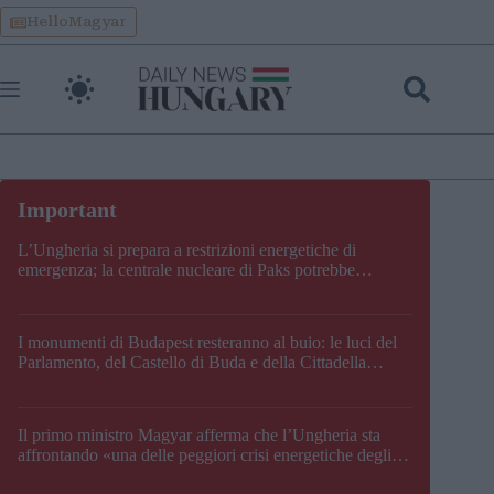
Skip
HelloMagyar
to
content
L’Ungheria si prepara a restrizioni energetiche di
emergenza; la centrale nucleare di Paks potrebbe
chiudere questo fine settimana
I monumenti di Budapest resteranno al buio: le luci del
Parlamento, del Castello di Buda e della Cittadella
verranno spente
Il primo ministro Magyar afferma che l’Ungheria sta
affrontando «una delle peggiori crisi energetiche degli
ultimi decenni» e comunica la nuova data di chiusura di