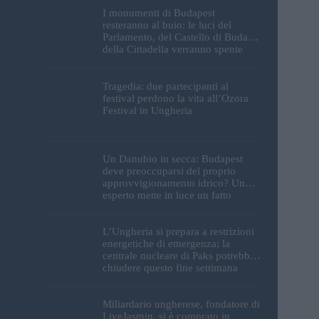
I monumenti di Budapest
resteranno al buio: le luci del
Parlamento, del Castello di Buda e
della Cittadella verranno spente
Tragedia: due partecipanti al
festival perdono la vita all’Ozora
Festival in Ungheria
Un Danubio in secca: Budapest
deve preoccuparsi del proprio
approvvigionamento idrico? Un
esperto mette in luce un fatto
sorprendente
L’Ungheria si prepara a restrizioni
energetiche di emergenza; la
centrale nucleare di Paks potrebbe
chiudere questo fine settimana
Miliardario ungherese, fondatore di
LiveJasmin, si è comprato in