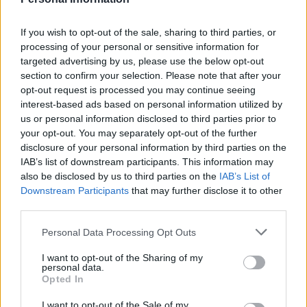
Pest hanno registrato l’aumento maggiore. Sebbene i distretti
interni abbiano visto anche la maggiore diminuzione degli
affitti nel contesto dell’epidemia di coronavirus.
If you wish to opt-out of the sale, sharing to third parties, or
processing of your personal or sensitive information for
Secondo Csaba Laczi si può osservare anche aumento della
targeted advertising by us, please use the below opt-out
domanda e dei prezzi, e cambiamenti nelle preferenze. “Con
section to confirm your selection. Please note that after your
l’intensificarsi della situazione epidemica, è aumentato anche
opt-out request is processed you may continue seeing
il tempo trascorso tra quattro mura, portando probabilmente a
interest-based ads based on personal information utilized by
uno spostamento verso appartamenti più grandi. Questa
us or personal information disclosed to third parties prior to
tendenza si è invertita quest’anno, e la popolarità degli
appartamenti più piccoli con una camera da letto e mezza è di
your opt-out. You may separately opt-out of the further
nuovo in crescita.”
disclosure of your personal information by third parties on the
IAB’s list of downstream participants. This information may
Leggi anche:
Invitato a un matrimonio ungherese? sono
also be disclosed by us to third parties on the
IAB’s List of
le cose di cui dovresti essere a conoscenza
Downstream Participants
that may further disclose it to other
third parties.
Prezzo medio al metro quadrato intorno alle famose università
di Budapest
Please note that this website/app uses one or more Google
Personal Data Processing Opt Outs
services and may gather and store information including but
L’OTP Lakóingatlan Értéktérkép ha rivelato l’aumento medio
not limited to your visit or usage behaviour. You may click to
I want to opt-out of the Sharing of my
dei prezzi intorno alle università di Budapest Secondo loro,
personal data.
grant or deny consent to Google and its third-party tags to
l’aumento vicino all’Università Eötvös Loránd, all’Università
Opted In
di Tecnologia ed Economia di Budapest, all’Università
use your data for below specified purposes in below Google
Semmelweis e all’Università Corvinus di Budapest è stato di
consent section.
I want to opt-out of the Sale of my