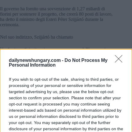
Il governo ha fornito una sovvenzione di 1,27 miliardi di
fiorini per sostenere il progetto, che creerà 80 posti di lavoro,
ha detto il ministro degli Esteri Péter Szijjártó durante la
cerimonia.
Nel suo indirizzo, Szijjártó ha chiamato
Ungheria un “vincitore in una nuova epoca dell’economia
globale”.
Ha sostenuto che l’Ungheria ha battuto i record di
dailynewshungary.com -
Do Not Process My
Personal Information
investimenti in ciascuno degli ultimi cinque anni, in parte a
causa del fatto che il paese ha la forza lavoro più competitiva
in Europa”.
If you wish to opt-out of the sale, sharing to third parties, or
processing of your personal or sensitive information for
Szijjártó ha detto questo
targeted advertising by us, please use the below opt-out
section to confirm your selection. Please note that after your
L’Ungheria è uno dei 35 paesi al mondo con esportazioni
opt-out request is processed you may continue seeing
annuali superiori a 100 miliardi di euro e ha notato la piena
interest-based ads based on personal information utilized by
occupazione nel paese come un risultato spiacevole”.
us or personal information disclosed to third parties prior to
Il proprietario di TLC Walter Sennebogen ha dichiarato che la
produzione nello stabilimento dovrebbe iniziare alla fine del
your opt-out. You may separately opt-out of the further
prossimo anno.
disclosure of your personal information by third parties on the