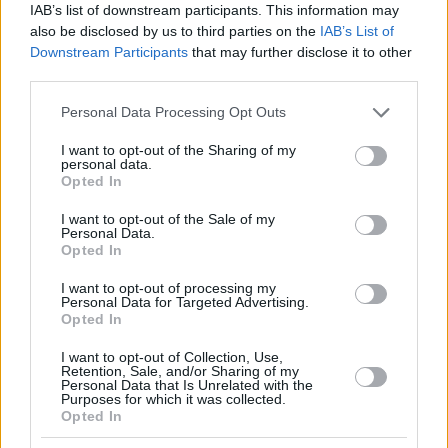
IAB’s list of downstream participants. This information may
TLC impiega 550 lavoratori in una base a Balatonfüred, sulla
also be disclosed by us to third parties on the
IAB’s List of
sponda settentrionale del lago Balaton, L’azienda ha registrato
Downstream Participants
that may further disclose it to other
un fatturato netto di 33,8 miliardi di fiorini lo scorso anno.
third parties.
La fine dell’epoca d’oro sul mercato immobiliare
Please note that this website/app uses one or more Google
Personal Data Processing Opt Outs
ungherese
services and may gather and store information including but
Sito di 1 miliardo di euro in Ungheria consegnato a
not limited to your visit or usage behaviour. You may click to
I want to opt-out of the Sharing of my
BMW
personal data.
grant or deny consent to Google and its third-party tags to
Opted In
use your data for below specified purposes in below Google
consent section.
Tags
I want to opt-out of the Sale of my
Personal Data.
#
economia
#
germania
#
industria
#
investimenti
Opted In
#
ministero degli affari esteri dell'ungheria
#
ungheria
Leave a Reply
I want to opt-out of processing my
Personal Data for Targeted Advertising.
Your email address will not be published.
Required fields are marked
*
Opted In
I want to opt-out of Collection, Use,
Name
*
Retention, Sale, and/or Sharing of my
Personal Data that Is Unrelated with the
Purposes for which it was collected.
Email
*
Opted In