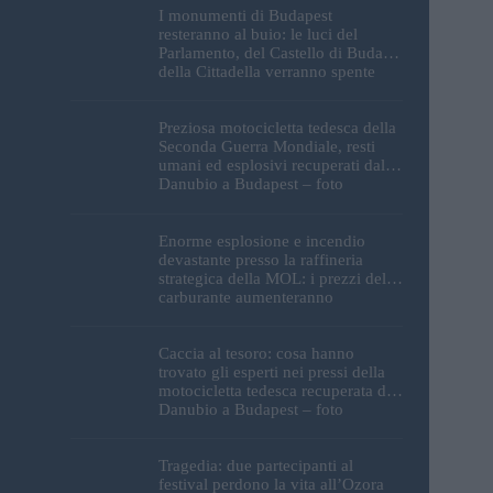
I monumenti di Budapest
resteranno al buio: le luci del
Parlamento, del Castello di Buda e
della Cittadella verranno spente
Preziosa motocicletta tedesca della
Seconda Guerra Mondiale, resti
umani ed esplosivi recuperati dal
Danubio a Budapest – foto
Enorme esplosione e incendio
devastante presso la raffineria
strategica della MOL: i prezzi del
carburante aumenteranno
nuovamente?
Caccia al tesoro: cosa hanno
trovato gli esperti nei pressi della
motocicletta tedesca recuperata dal
Danubio a Budapest – foto
Tragedia: due partecipanti al
festival perdono la vita all’Ozora