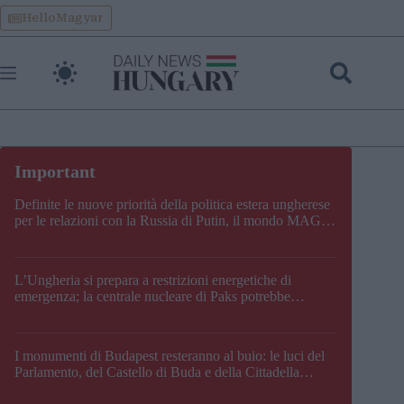
Skip
HelloMagyar
to
content
Definite le nuove priorità della politica estera ungherese
per le relazioni con la Russia di Putin, il mondo MAGA,
l’UE, il V4, la NATO e i Balcani
L’Ungheria si prepara a restrizioni energetiche di
emergenza; la centrale nucleare di Paks potrebbe
chiudere questo fine settimana
I monumenti di Budapest resteranno al buio: le luci del
Parlamento, del Castello di Buda e della Cittadella
verranno spente