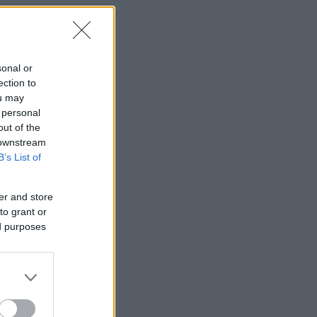
sonal or
ection to
ou may
 personal
out of the
 downstream
B’s List of
er and store
to grant or
ed purposes