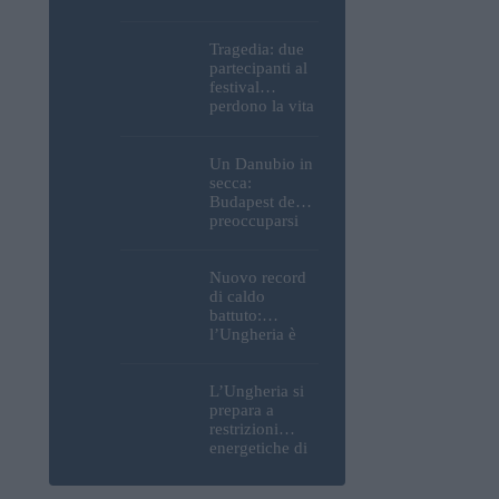
Parlamento, del
Castello di
Buda e della
Tragedia: due
Cittadella
partecipanti al
verranno
festival
spente
perdono la vita
all’Ozora
Festival in
Ungheria
Un Danubio in
secca:
Budapest deve
preoccuparsi
del proprio
approvvigiona
mento idrico?
Nuovo record
Un esperto
di caldo
mette in luce
battuto:
un fatto
l’Ungheria è
sorprendente
uno dei paesi
più caldi
d’Europa
L’Ungheria si
prepara a
restrizioni
energetiche di
emergenza; la
centrale