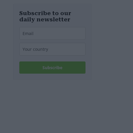
nucleare di
Paks potrebbe
chiudere
Subscribe to our
questo fine
daily newsletter
settimana
Subscribe