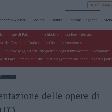
HelloMag
conomia – Affari
Società
Cultura
Speciale Ungheria
Mon
ale nucleare di Paks potrebbe chiudere questo fine settimana
o, del Castello di Buda e della Cittadella verranno spente
«una delle peggiori crisi energetiche degli ultimi decenni» e comunica 
are di Paks; il primo ministro Péter Magyar afferma che l’Ungheria potre
 Ungheria
entazione delle opere di
FOTO