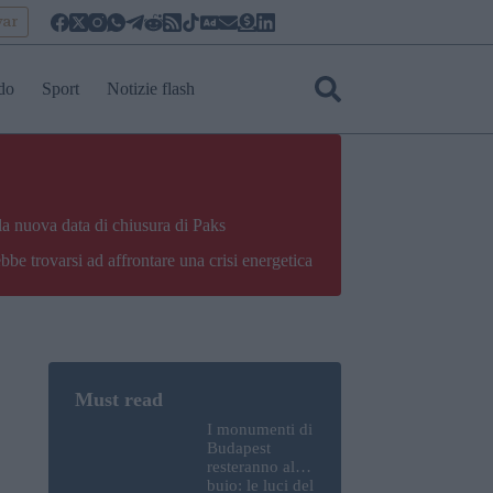
yar
do
Sport
Notizie flash
la nuova data di chiusura di Paks
bbe trovarsi ad affrontare una crisi energetica
I monumenti di
Budapest
resteranno al
buio: le luci del