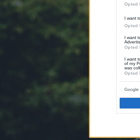
Opted 
I want t
Opted 
I want 
Advertis
Opted 
I want t
of my P
was col
Opted 
Google 