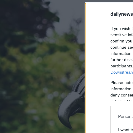
dailynew
If you wish 
sensitive in
confirm you
continue se
information 
further disc
participants
Downstream 
Please note
information 
deny consent
in below Go
Persona
I want t