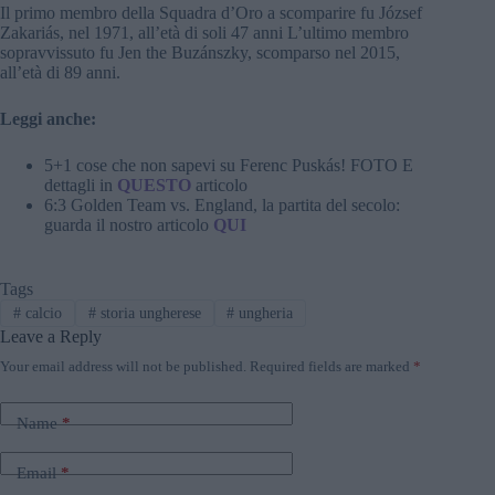
Il primo membro della Squadra d’Oro a scomparire fu József
Zakariás, nel 1971, all’età di soli 47 anni L’ultimo membro
sopravvissuto fu Jen the Buzánszky, scomparso nel 2015,
all’età di 89 anni.
Leggi anche:
5+1 cose che non sapevi su Ferenc Puskás! FOTO E
dettagli in
QUESTO
articolo
6:3 Golden Team vs. England, la partita del secolo:
guarda il nostro articolo
QUI
Tags
#
calcio
#
storia ungherese
#
ungheria
Leave a Reply
Your email address will not be published.
Required fields are marked
*
Name
*
Email
*