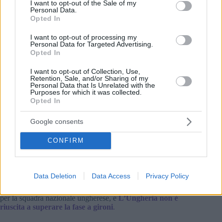
I want to opt-out of the Sale of my
Personal Data.
Opted In
I want to opt-out of processing my
Personal Data for Targeted Advertising.
Opted In
I want to opt-out of Collection, Use,
Retention, Sale, and/or Sharing of my
Personal Data that Is Unrelated with the
Purposes for which it was collected.
Foto: Creative Commons
Opted In
L’Honvéd perse contro l’Athletic Bilbao, quindi dovettero
recarsi a Bruxelles per giocare lì per rimanere nella
Google consents
competizione. Successivamente, fecero un tour non
autorizzato del Sud America. Quando tornarono a Vienna nel
CONFIRM
gennaio 1957, tre membri, tra cui Ferenc Puskás, decisero di
rimanere all’estero. Questi tre giocatori avevano segnato 176
gol tra il 1949 e il 1956, quindi la loro partenza fu una perdita
significativa per il calcio ungherese. Di conseguenza, la
Data Deletion
Data Access
Privacy Policy
Squadra d’Oro si sciolse. Nel 1958, ai Mondiali UEFA in
Svezia, solo cinque membri della Squadra d’Oro giocarono
per la squadra nazionale ungherese, e
L’Ungheria non è
riuscita a superare la fase a gironi
.