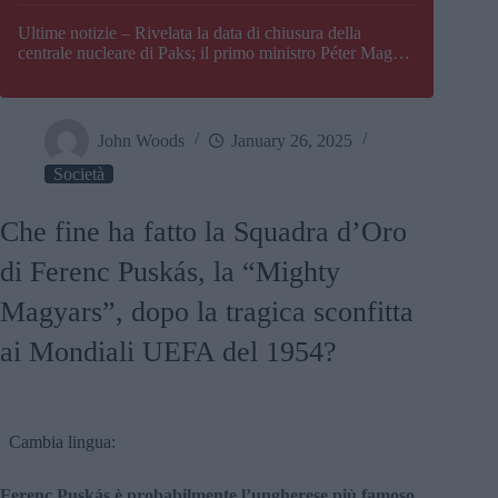
Paks
Ultime notizie – Rivelata la data di chiusura della
centrale nucleare di Paks; il primo ministro Péter Magyar
afferma che l’Ungheria potrebbe trovarsi ad affrontare
una crisi energetica
John Woods
January 26, 2025
Società
Che fine ha fatto la Squadra d’Oro
di Ferenc Puskás, la “Mighty
Magyars”, dopo la tragica sconfitta
ai Mondiali UEFA del 1954?
Cambia lingua:
Ferenc Puskás è probabilmente l’ungherese più famoso