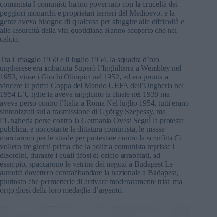
comunista I comunisti hanno governato con la crudeltà dei
peggiori monarchi e proprietari terrieri del Medioevo, e la
gente aveva bisogno di qualcosa per sfuggire alle difficoltà e
alle assurdità della vita quotidiana Hanno scoperto che nel
calcio.
Tra il maggio 1950 e il luglio 1954, la squadra d’oro
ungherese era imbattuta Superò l’Inghilterra a Wembley nel
1953, vinse i Giochi Olimpici nel 1952, ed era pronta a
vincere la prima Coppa del Mondo UEFA dell’Ungheria nel
1954 L’Ungheria aveva raggiunto la finale nel 1938 ma
aveva perso contro l’Italia a Roma Nel luglio 1954, tutti erano
sintonizzati sulla trasmissione di György Szepessy, ma
l’Ungheria perse contro la Germania Ovest Seguì la protesta
pubblica, e nonostante la dittatura comunista, le masse
marciarono per le strade per protestare contro la sconfitta Ci
vollero tre giorni prima che la polizia comunista reprisse i
disordini, durante i quali tifosi di calcio arrabbiati, ad
esempio, spaccarono le vetrine dei negozi a Budapest Le
autorità dovettero contrabbandare la nazionale a Budapest,
piuttosto che permetterle di arrivare moderatamente tristi ma
orgogliosi della loro medaglia d’argento.