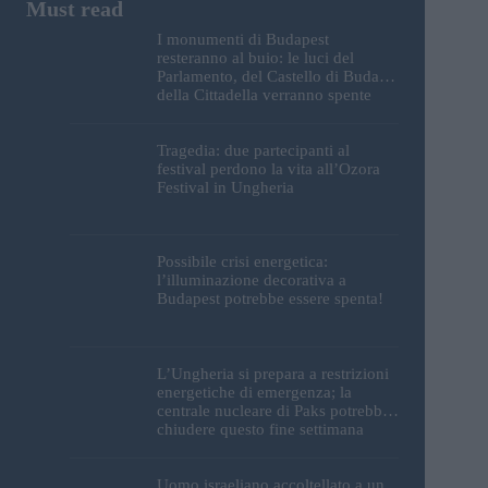
I monumenti di Budapest
resteranno al buio: le luci del
Parlamento, del Castello di Buda e
della Cittadella verranno spente
Tragedia: due partecipanti al
festival perdono la vita all’Ozora
Festival in Ungheria
Possibile crisi energetica:
l’illuminazione decorativa a
Budapest potrebbe essere spenta!
L’Ungheria si prepara a restrizioni
energetiche di emergenza; la
centrale nucleare di Paks potrebbe
chiudere questo fine settimana
Uomo israeliano accoltellato a un