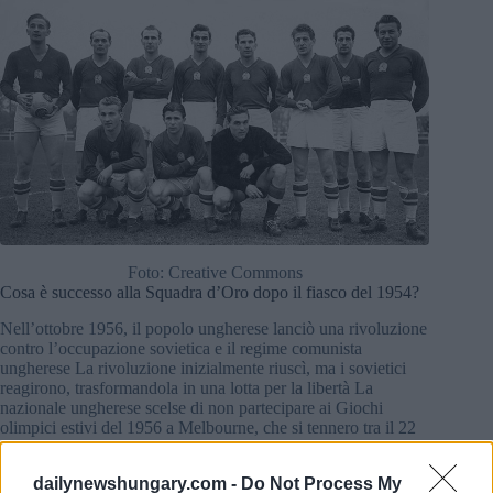
Foto: Creative Commons
Cosa è successo alla Squadra d’Oro dopo il fiasco del 1954?
Nell’ottobre 1956, il popolo ungherese lanciò una rivoluzione
contro l’occupazione sovietica e il regime comunista
ungherese La rivoluzione inizialmente riuscì, ma i sovietici
reagirono, trasformandola in una lotta per la libertà La
nazionale ungherese scelse di non partecipare ai Giochi
olimpici estivi del 1956 a Melbourne, che si tennero tra il 22
novembre e l’8 dicembre La spina dorsale della Squadra
d’Oro, i giocatori di Honvéd, si recò a Vienna all’inizio di
dailynewshungary.com -
Do Not Process My
novembre per organizzare le partite con Athletic Bilbao, FC