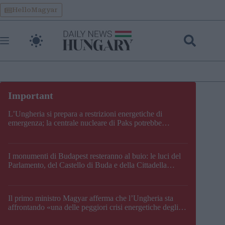
Skip
HelloMagyar
to
content
L’Ungheria si prepara a restrizioni energetiche di
emergenza; la centrale nucleare di Paks potrebbe
chiudere questo fine settimana
I monumenti di Budapest resteranno al buio: le luci del
Parlamento, del Castello di Buda e della Cittadella
verranno spente
Il primo ministro Magyar afferma che l’Ungheria sta
affrontando «una delle peggiori crisi energetiche degli
ultimi decenni» e comunica la nuova data di chiusura di