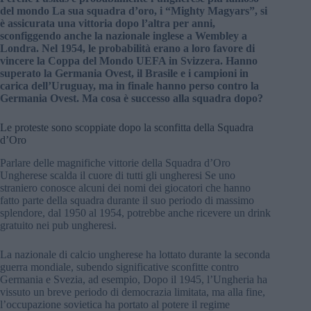
del mondo La sua squadra d’oro, i “Mighty Magyars”, si
è assicurata una vittoria dopo l’altra per anni,
sconfiggendo anche la nazionale inglese a Wembley a
Londra. Nel 1954, le probabilità erano a loro favore di
vincere la Coppa del Mondo UEFA in Svizzera. Hanno
superato la Germania Ovest, il Brasile e i campioni in
carica dell’Uruguay, ma in finale hanno perso contro la
Germania Ovest. Ma cosa è successo alla squadra dopo?
Le proteste sono scoppiate dopo la sconfitta della Squadra
d’Oro
Parlare delle magnifiche vittorie della Squadra d’Oro
Ungherese scalda il cuore di tutti gli ungheresi Se uno
straniero conosce alcuni dei nomi dei giocatori che hanno
fatto parte della squadra durante il suo periodo di massimo
splendore, dal 1950 al 1954, potrebbe anche ricevere un drink
gratuito nei pub ungheresi.
La nazionale di calcio ungherese ha lottato durante la seconda
guerra mondiale, subendo significative sconfitte contro
Germania e Svezia, ad esempio, Dopo il 1945, l’Ungheria ha
vissuto un breve periodo di democrazia limitata, ma alla fine,
l’occupazione sovietica ha portato al potere il regime