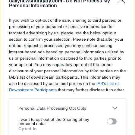
dailynewshungary.com -
Do Not Process My
Personal Information
Leggi anche
If you wish to opt-out of the sale, sharing to third parties, or
Questa è l’opinione degli ungheresi su
processing of your personal or sensitive information for
Biden, Zelensky e Putin
targeted advertising by us, please use the below opt-out
section to confirm your selection. Please note that after your
opt-out request is processed you may continue seeing
Ufficio del Primo Ministro: sostenere la candidatura
interest-based ads based on personal information utilized by
dell’Ucraina all’UE nell’interesse nazionale dell’Ungheria
us or personal information disclosed to third parties prior to
Sostenere l’Ucraina nei suoi sforzi per ottenere lo status di
your opt-out. You may separately opt-out of the further
candidato all’Unione Europea è un’idea nell’interesse
disclosure of your personal information by third parties on the
dell’Ungheria per quanto riguarda la sua politica per le
IAB’s list of downstream participants. This information may
comunità ungheresi all’estero, ha detto martedì il presidente
also be disclosed by us to third parties on the
IAB’s List of
della Corte János Árpád Potápi, segretario di Stato presso
Downstream Participants
that may further disclose it to other
l’ufficio del primo ministro.
third parties.
È nell’interesse dell’Ungheria che l’Ucraina sia uno stato
Please note that this website/app uses one or more Google
Personal Data Processing Opt Outs
democratico, sistematico ed equilibrato, governato dal
services and may gather and store information including but
governo delle minoranze etniche. Gli ungheresi transcarpazi
not limited to your visit or usage behaviour. You may click to
I want to opt-out of the Sharing of my
includevano la loro patria in pace e sicurezza, ha detto Potàpi
personal data.
su Facebook.
grant or deny consent to Google and its third-party tags to
Opted In
use your data for below specified purposes in below Google