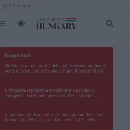
Skip
HelloMagyar
to
content
Definite le nuove priorità della politica estera ungherese
per le relazioni con la Russia di Putin, il mondo MAGA,
l’UE, il V4, la NATO e i Balcani
L’Ungheria si prepara a restrizioni energetiche di
emergenza; la centrale nucleare di Paks potrebbe
chiudere questo fine settimana
I monumenti di Budapest resteranno al buio: le luci del
Parlamento, del Castello di Buda e della Cittadella
verranno spente