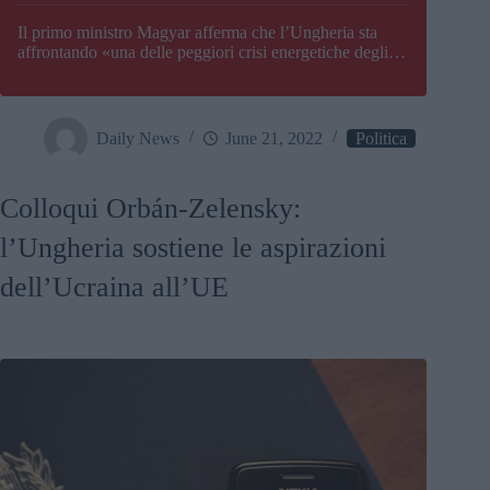
Il primo ministro Magyar afferma che l’Ungheria sta
affrontando «una delle peggiori crisi energetiche degli
ultimi decenni» e comunica la nuova data di chiusura di
Paks
Daily News
June 21, 2022
Politica
Colloqui Orbán-Zelensky:
l’Ungheria sostiene le aspirazioni
dell’Ucraina all’UE