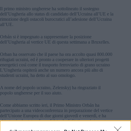
Il primo ministro ungherese ha sottolineato il sostegno
dell’Ungheria allo status di candidato dell’Ucraina all’UE e la
rimozione degli ostacoli burocratici all’adesione dell’Ucraina
all’UE.
Orbán si è impegnato a rappresentare la posizione
dell’Ungheria al vertice UE di questa settimana a Bruxelles.
Orban ha osservato che il paese ha ora accolto quasi 800.000
rifugiati ucraini, ed è pronto a cooperare in ulteriori progetti
energetici così come il trasporto ferroviario di grano ucraino
L’Ungheria ospiterà anche un numero ancora più alto di
studenti ucraini, ha detto al suo omologo.
A nome del popolo ucraino, Zelenskyj ha ringraziato il
popolo ungherese per il suo aiuto.
Come abbiamo scritto ieri, il Primo Ministro Orbán ha
partecipato a una videoconferenza in preparazione del vertice
dell’Unione Europea di due giorni giovedì e venerdì, e ha
chiesto che lo status di candidato degli Stati membri venga
concesso a diversi stati europei
dettagli QUI
.