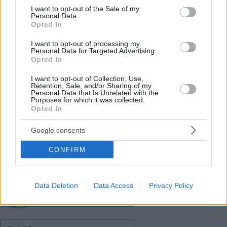
Il governo ungherese sosterrà l’Ucraina in una votazione sulla
consent section.
I want to opt-out of the Sale of my
questione durante un vertice UE fissato per il 23-24 giugno,
Personal Data.
ha detto il segretario di stato.
Opted In
I want to opt-out of processing my
Inoltre, si stanno compiendo sforzi per sostenere gli ungheresi
Personal Data for Targeted Advertising.
in Transcarpazia (Kárpátalja), con l’annuncio di un
Opted In
programma sociale per la Transcarpazia volto a impedire agli
ungheresi che vivono lì di lasciare la loro patria e prosperare a
I want to opt-out of Collection, Use,
livello locale nonostante la situazione eccezionalmente
Retention, Sale, and/or Sharing of my
difficile.
Personal Data that Is Unrelated with the
Purposes for which it was collected.
Opted In
Google consents
Tags
#
guerra in ucraina
#
profughi dall'Ucraina
#
ucraina
CONFIRM
#
ungheria
#
unione europea
#
viktor orban
Leave a Reply
Your email address will not be published.
Required fields are marked
*
Data Deletion
Data Access
Privacy Policy
Name
*