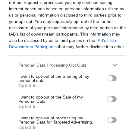
suggeriscono che un aumento del prezzo del petrolio del 10%
opt-out request is processed you may continue seeing
potrebbe ridurre la crescita del PIL globale di 0,1-0,2 punti
interest-based ads based on personal information utilized by
percentuali, mentre la Banca Mondiale stima l’impatto più
us or personal information disclosed to third parties prior to
vicino a 0,4 punti percentuali.
your opt-out. You may separately opt-out of the further
disclosure of your personal information by third parties on the
L’ulteriore vulnerabilità dell’Ungheria al conflitto
IAB’s list of downstream participants. This information may
mediorientale
also be disclosed by us to third parties on the
IAB’s List of
L’Ungheria potrebbe risentire degli effetti in modo più
Downstream Participants
that may further disclose it to other
marcato rispetto a molti Paesi europei. La chiusura
third parties.
dell’
oleodotto Friendship
ha già ridotto l’accesso al greggio
russo più economico, costringendo i raffinatori a fare
Please note that this website/app uses one or more Google
Personal Data Processing Opt Outs
maggiore affidamento sulle importazioni via mare.
services and may gather and store information including but
not limited to your visit or usage behaviour. You may click to
I want to opt-out of the Sharing of my
Il gruppo energetico ungherese MOL ora si rifornisce in gran
personal data.
grant or deny consent to Google and its third-party tags to
parte attraverso la rotta adriatica, che comporta costi logistici e
Opted In
use your data for below specified purposes in below Google
di trasporto più elevati. Poiché i prezzi dei carburanti
consent section.
nazionali seguono in larga misura i parametri Brent, qualsiasi
I want to opt-out of the Sale of my
Personal Data.
aumento sostenuto del petrolio globale, combinato con un
Opted In
dollaro più forte, potrebbe tradursi rapidamente in un aumento
del prezzo della benzina e del diesel nelle stazioni di servizio
I want to opt-out of processing my
ungheresi.
Personal Data for Targeted Advertising.
Opted In
Se le tensioni persistono, sia le famiglie che le imprese