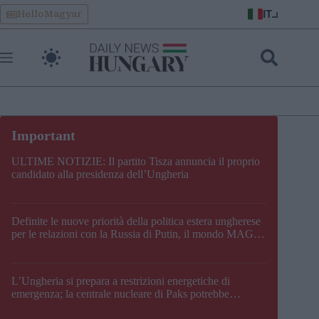
Skip
IT
HelloMagyar
to
content
ULTIME NOTIZIE: Il partito Tisza annuncia il proprio
candidato alla presidenza dell’Ungheria
Definite le nuove priorità della politica estera ungherese
per le relazioni con la Russia di Putin, il mondo MAGA,
l’UE, il V4, la NATO e i Balcani
L’Ungheria si prepara a restrizioni energetiche di
emergenza; la centrale nucleare di Paks potrebbe
chiudere questo fine settimana