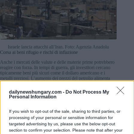
Israele lancia attacchi all’Iran. Foto: Agenzia Anadolu
Corsa ai beni rifugio e rischi di inflazione
Anche i mercati delle valute e delle materie prime potrebbero
reagire con forza. In tempi di guerra, gli investitori cercano
tipicamente beni più sicuri come il dollaro americano e i
metalli preziosi. L’aumento dei prezzi del petrolio alimenta
anche l’inflazione, ritardando potenzialmente i tagli dei tassi
di interesse e rafforzando ulteriormente il dollaro.
dailynewshungary.com -
Do Not Process My
Personal Information
Tuttavia, un conflitto prolungato potrebbe danneggiare la
crescita globale a tal punto da creare movimenti volatili e
If you wish to opt-out of the sale, sharing to third parties, or
bidirezionali delle valute, anziché un semplice rally del
dollaro.
processing of your personal or sensitive information for
targeted advertising by us, please use the below opt-out
Le stime passate del Fondo Monetario Internazionale
section to confirm your selection. Please note that after your