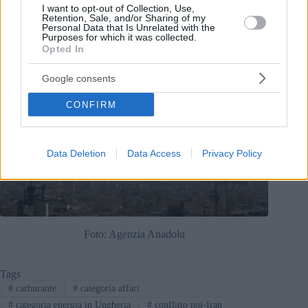
potrebbero presto notare che un conflitto lontano ha
I want to opt-out of Collection, Use,
conseguenze molto locali.
Retention, Sale, and/or Sharing of my
Personal Data that Is Unrelated with the
Purposes for which it was collected.
Opted In
Google consents
CONFIRM
Data Deletion
Data Access
Privacy Policy
Foto: Agenzia Anadolu
Tags
#
carburante
#
categoria affari
#
categoria energia in Ungheria
#
conflitto noi-Iran