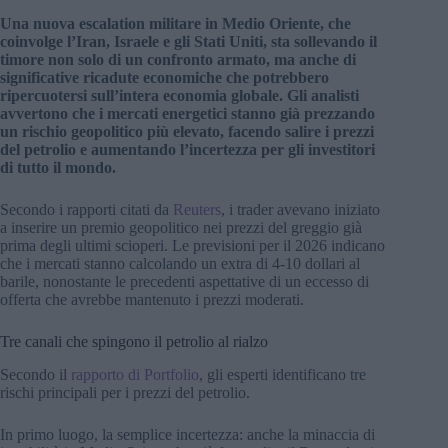
Una nuova escalation militare in Medio Oriente, che
coinvolge l’Iran, Israele e gli Stati Uniti, sta sollevando il
timore non solo di un confronto armato, ma anche di
significative ricadute economiche che potrebbero
ripercuotersi sull’intera economia globale. Gli analisti
avvertono che i mercati energetici stanno già prezzando
un rischio geopolitico più elevato, facendo salire i prezzi
del petrolio e aumentando l’incertezza per gli investitori
di tutto il mondo.
Secondo i rapporti citati da
Reuters
, i trader avevano iniziato
a inserire un premio geopolitico nei prezzi del greggio già
prima degli ultimi scioperi. Le previsioni per il 2026 indicano
che i mercati stanno calcolando un extra di 4-10 dollari al
barile, nonostante le precedenti aspettative di un eccesso di
offerta che avrebbe mantenuto i prezzi moderati.
Tre canali che spingono il petrolio al rialzo
Secondo il
rapporto di Portfolio
, gli esperti identificano tre
rischi principali per i prezzi del petrolio.
In primo luogo, la semplice incertezza: anche la minaccia di