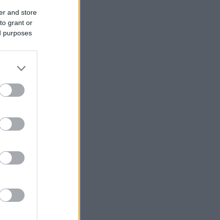
er and store
to grant or
ed purposes