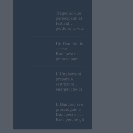
Parlamento, del
Castello di
Buda e della
Tragedia: due
Cittadella
partecipanti al
verranno
festival
spente
perdono la vita
all’Ozora
Festival in
Ungheria
Un Danubio in
secca:
Budapest deve
preoccuparsi
del proprio
approvvigiona
mento idrico?
L’Ungheria si
Un esperto
prepara a
mette in luce
restrizioni
un fatto
energetiche di
sorprendente
emergenza; la
centrale
nucleare di
Il Danubio si è
Paks potrebbe
prosciugato a
chiudere
Budapest e a
questo fine
Paks perché gli
settimana
slovacchi ne
hanno deviato