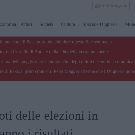
HelloMagyar
conomia – Affari
Società
Cultura
Speciale Ungheria
Mon
ale nucleare di Paks potrebbe chiudere questo fine settimana
o, del Castello di Buda e della Cittadella verranno spente
«una delle peggiori crisi energetiche degli ultimi decenni» e comunica 
are di Paks; il primo ministro Péter Magyar afferma che l’Ungheria potre
ti delle elezioni in
nno i risultati