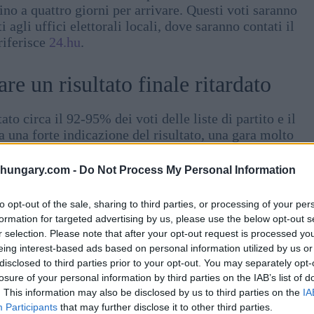
no a quattro giorni per arrivare. Questi voti saranno
 agli uffici elettorali locali, dove saranno contati il
riferisce
24.hu
.
re un risultato finale ritardato
o circa il 92-95% dei voti delle liste di partito e il
 una forte indicazione del risultato, una gara molto
In questi casi, il risultato completo e ufficiale
i i voti, potenzialmente fino a una settimana dopo. Ciò
shungary.com -
Do Not Process My Personal Information
a cambiare leggermente man mano che vengono inclusi i
to opt-out of the sale, sharing to third parties, or processing of your per
formation for targeted advertising by us, please use the below opt-out s
r selection. Please note that after your opt-out request is processed y
zioni del 2026 in Ungheria
, sul funzionamento del
eing interest-based ads based on personal information utilized by us or
corrispondere al voto popolare.
disclosed to third parties prior to your opt-out. You may separately opt-
losure of your personal information by third parties on the IAB’s list of
nde vantaggio di Tisza
. This information may also be disclosed by us to third parties on the
IA
Participants
that may further disclose it to other third parties.