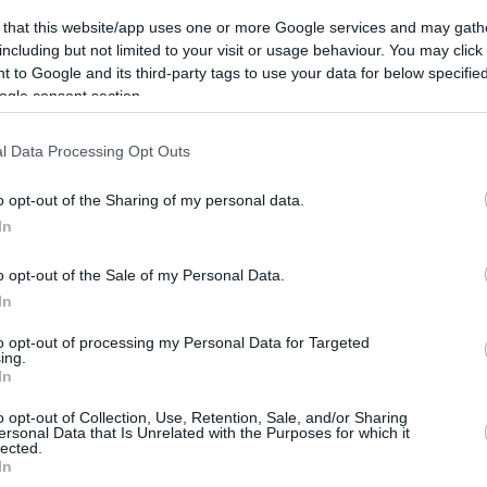
 tra il 29 marzo e il 4 aprile, il 50% dei probabili
 that this website/app uses one or more Google services and may gath
Partito Tisza, mentre il 37% voterebbe per Fidesz-KDNP.
including but not limited to your visit or usage behaviour. You may click 
 to Google and its third-party tags to use your data for below specifi
ogle consent section.
za detiene anche un vantaggio significativo tra la
artito di Péter Magyar, mentre il 30 percento
l Data Processing Opt Outs
ndo il sondaggio, il 21% della popolazione in età di
o opt-out of the Sharing of my personal data.
In
Orbán
potrebbe
subire la sua più grande sconfitta
in
o opt-out of the Sale of my Personal Data.
In
artiti nei prossimi quattro anni?
to opt-out of processing my Personal Data for Targeted
ing.
In
 (Movimento Nostra Patria) vicino alla soglia
o tra gli elettori certi e al 4 percento tra la
o opt-out of Collection, Use, Retention, Sale, and/or Sharing
ione Democratica né il Partito del Cane a Due Code
ersonal Data that Is Unrelated with the Purposes for which it
lected.
ionale.
In