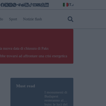
IT
do
Sport
Notizie flash
la nuova data di chiusura di Paks
bbe trovarsi ad affrontare una crisi energetica
I monumenti di
Budapest
resteranno al
buio: le luci del