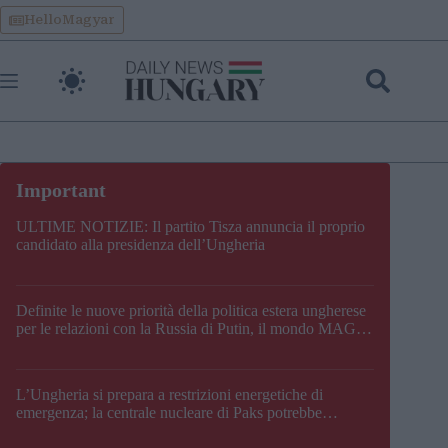
Skip
HelloMagyar
to
content
ULTIME NOTIZIE: Il partito Tisza annuncia il proprio
candidato alla presidenza dell’Ungheria
Definite le nuove priorità della politica estera ungherese
per le relazioni con la Russia di Putin, il mondo MAGA,
l’UE, il V4, la NATO e i Balcani
L’Ungheria si prepara a restrizioni energetiche di
emergenza; la centrale nucleare di Paks potrebbe
chiudere questo fine settimana