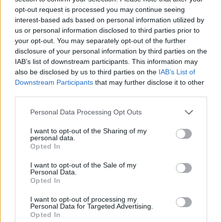
Nonostante la battuta d’arresto, Stefanishyna ha sottolineato
opt-out request is processed you may continue seeing
che il dialogo deve continuare. “Credo che i colloqui debbano
interest-based ads based on personal information utilized by
continuare”, ha dichiarato
in un commento
condiviso dal
us or personal information disclosed to third parties prior to
Ministero della Giustizia ucraino su Telegram.
your opt-out. You may separately opt-out of the further
disclosure of your personal information by third parties on the
Il Governo ungherese non ha ancora spiegato pubblicamente
IAB’s list of downstream participants. This information may
il motivo del rinvio.
also be disclosed by us to third parties on the
IAB’s List of
Downstream Participants
that may further disclose it to other
Maggiori informazioni sulle relazioni tra Ucraina e Ungheria
third parties.
QUI
.
Please note that this website/app uses one or more Google
Personal Data Processing Opt Outs
Legga anche:
services and may gather and store information including but
not limited to your visit or usage behaviour. You may click to
I want to opt-out of the Sharing of my
Il premier Orbán, storico vicino, ideologo, capo della
personal data.
grant or deny consent to Google and its third-party tags to
Casa del Terrore, dice che gli ucraini hanno massacrato
Opted In
use your data for below specified purposes in below Google
gli ucraini a Bucha
BREAKING: Il governo ungherese condivide il video
consent section.
I want to opt-out of the Sale of my
del drammatico arresto di un ucraino in mezzo alle
Personal Data.
polemiche sulle spie.
Opted In
I want to opt-out of processing my
Personal Data for Targeted Advertising.
Opted In
Tags