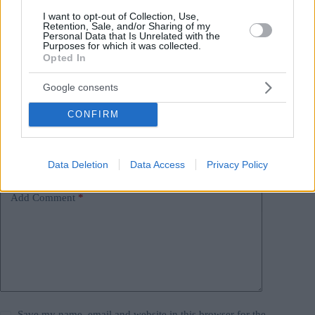
#
governo ungherese
#
minoranza
#
ucraina
I want to opt-out of Collection, Use,
Retention, Sale, and/or Sharing of my
#
ungheresi all'estero
#
ungheria
Personal Data that Is Unrelated with the
Leave a Reply
Purposes for which it was collected.
Opted In
Your email address will not be published.
Required fields are marked
*
Google consents
Name
*
CONFIRM
Email
*
Website
Data Deletion
Data Access
Privacy Policy
Add Comment
*
Save my name, email and website in this browser for the