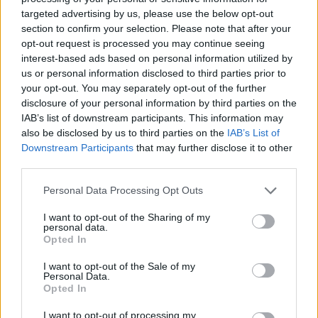
La statua di Santo Stefano I e di sua moglie Gizella a Veszprém
targeted advertising by us, please use the below opt-out
Questo giorno è anche una festa religiosa come viene
section to confirm your selection. Please note that after your
chiamato anche il giorno di Santo Stefano I cattolici celebrano
opt-out request is processed you may continue seeing
il giorno del primo santo patrono dell’Ungheria Questo è il
motivo per cui le messe vengono ospitate in tutto il paese il 20
interest-based ads based on personal information utilized by
agosto.
us or personal information disclosed to third parties prior to
your opt-out. You may separately opt-out of the further
Questo giorno segna anche la Festa Ungherese del Pane
disclosure of your personal information by third parties on the
Nuovo In molte località dell’Ungheria e anche nelle comunità
IAB’s list of downstream participants. This information may
ungheresi più grandi oltre il confine (come la Transilvania), la
also be disclosed by us to third parties on the
IAB’s List of
benedizione o il taglio di una pagnotta sono parti della
Downstream Participants
that may further disclose it to other
celebrazione.
third parties.
Please note that this website/app uses one or more Google
Personal Data Processing Opt Outs
services and may gather and store information including but
not limited to your visit or usage behaviour. You may click to
I want to opt-out of the Sharing of my
personal data.
grant or deny consent to Google and its third-party tags to
Opted In
use your data for below specified purposes in below Google
consent section.
I want to opt-out of the Sale of my
Personal Data.
Opted In
I want to opt-out of processing my