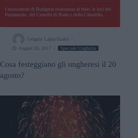
I monumenti di Budapest resteranno al buio: le luci del
Parlamento, del Castello di Buda e della Cittadella
verranno spente
Gergely Lajtai-Szabó
August 20, 2017
Speciale Ungheria
Cosa festeggiano gli ungheresi il 20
agosto?