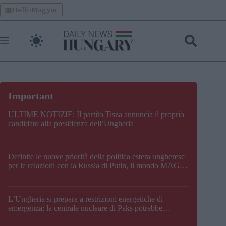
Skip
HelloMagyar
to
content
ULTIME NOTIZIE: Il partito Tisza annuncia il proprio
candidato alla presidenza dell’Ungheria
Definite le nuove priorità della politica estera ungherese
per le relazioni con la Russia di Putin, il mondo MAGA,
l’UE, il V4, la NATO e i Balcani
L’Ungheria si prepara a restrizioni energetiche di
emergenza; la centrale nucleare di Paks potrebbe
chiudere questo fine settimana