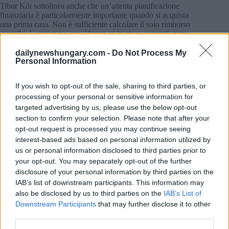
Tibor Kói sottolinea anche che un’attenta pianificazione
finanziaria è particolarmente importante quando si acquista
una prima casa. Non è sufficiente calcolare il solo rimborso
mensile; è opportuno considerare se le spese correnti, come
l’affitto, possono essere reindirizzate per coprire il prestito.
dailynewshungary.com -
Do Not Process My
Personal Information
È altrettanto importante considerare i costi aggiuntivi associati
all’acquisto di un immobile, come il trasloco, l’arredamento o
le spese di valutazione, quando si elabora un budget.
If you wish to opt-out of the sale, sharing to third parties, or
processing of your personal or sensitive information for
targeted advertising by us, please use the below opt-out
section to confirm your selection. Please note that after your
opt-out request is processed you may continue seeing
interest-based ads based on personal information utilized by
us or personal information disclosed to third parties prior to
your opt-out. You may separately opt-out of the further
disclosure of your personal information by third parties on the
IAB’s list of downstream participants. This information may
also be disclosed by us to third parties on the
IAB’s List of
Downstream Participants
that may further disclose it to other
third parties.