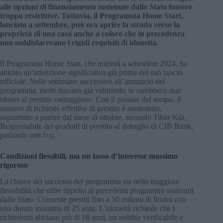
alle opzioni di finanziamento sostenute dallo Stato fossero
troppo restrittive. Tuttavia, il Programma Home Start,
lanciato a settembre, può ora aprire la strada verso la
proprietà di una casa anche a coloro che in precedenza
non soddisfacevano i rigidi requisiti di idoneità.
Il Programma Home Start, che inizierà a settembre 2024, ha
attirato un’attenzione significativa già prima del suo lancio
ufficiale. Nelle settimane successive all’annuncio del
programma, molti stavano già valutando se sarebbero stati
idonei al prestito vantaggioso. Con il passare del tempo, il
numero di richieste effettive di prestito è aumentato,
soprattutto a partire dal mese di ottobre, secondo Tibor Kói,
Responsabile dei prodotti di prestito al dettaglio di CIB Bank,
parlando con
hvg
.
Condizioni flessibili, ma un tasso d’interesse massimo
rigoroso
La chiave del successo del programma sta nella maggiore
flessibilità che offre rispetto ai precedenti programmi sostenuti
dallo Stato. Consente prestiti fino a 50 milioni di fiorini con
una durata massima di 25 anni. L’idoneità richiede che i
richiedenti abbiano più di 18 anni, un reddito verificabile e