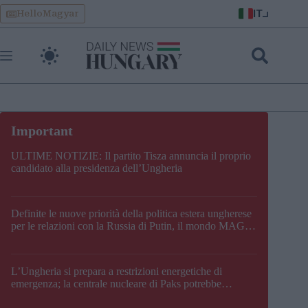
Skip
IT
HelloMagyar
to
content
ULTIME NOTIZIE: Il partito Tisza annuncia il proprio
candidato alla presidenza dell’Ungheria
Definite le nuove priorità della politica estera ungherese
per le relazioni con la Russia di Putin, il mondo MAGA,
l’UE, il V4, la NATO e i Balcani
L’Ungheria si prepara a restrizioni energetiche di
emergenza; la centrale nucleare di Paks potrebbe
chiudere questo fine settimana