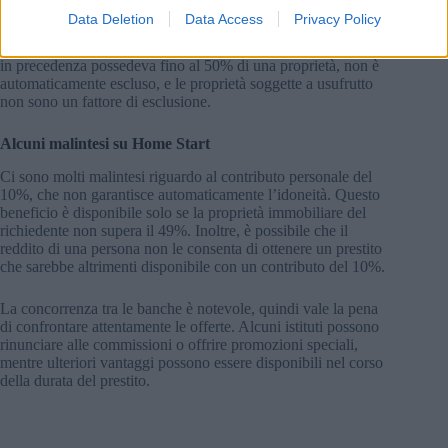
proprietà precedente, purché il suo valore non superi i 15
Data Deletion
Data Access
Privacy Policy
milioni di HUF. La proprietà deve essere verificata attraverso
una valutazione o un contratto di vendita. Anche se qualcuno
in precedenza possedeva fino al 50% di una proprietà, non è
automaticamente escluso, e le proprietà soggette a usufrutto
non sono un fattore di esclusione.
Alcuni malintesi su Home Start
Ci sono molti malintesi riguardo al contributo personale del
10%, che non garantisce automaticamente l’idoneità. Questo
beneficio è disponibile solo se la proprietà immobiliare del
richiedente non supera il 49%. Inoltre, è possibile che il
reddito di una persona non le consenta di ottenere un prestito
che sarebbe altrimenti disponibile con un contributo del 10%.
La concorrenza tra le banche è notevole, quindi vale la pena
di confrontare attentamente le offerte. Alcuni istituti possono
rinunciare alle commissioni o offrire promozioni speciali,
mentre ulteriori vantaggi possono essere disponibili nel corso
della durata del prestito.