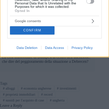
quadrati a Komló, che doveva essere ristrutturato, era
Personal Data that Is Unrelated with the
Purposes for which it was collected.
disponibile anche per 128.000 fiorini al metro quadrato.
Opted In
Come abbiamo scritto in precedenza, il governo ungherese ha
Google consents
svelato nuove misure coraggiose per affrontare la crisi
immobiliare di Budapest, inclusa una moratoria di due anni
CONFIRM
sul nuovo Airbnb
affitti e iscrizioni.
Dettagli sono
qui
.
LEGGI ANCHE 44
Data Deletion
Data Access
Privacy Policy
La crisi immobiliare di Budapest al centro dell’attenzione:
che dire del peggioramento della situazione a Debrecen?
Tags
#
alloggi
#
economia ungherese
#
investimenti
#
proprietà immobiliari
#
record
#
sussidi per l'acquisto di case
#
ungheria
Leave a Reply