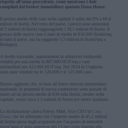
rispetto all’anno precedente, come mostrano i dati
compilati dal broker immobiliare quotato Duna House.
Il prezzo medio delle case nella capitale è salito del 6% a 60,4
milioni di fiorini. Nel resto del paese, i prezzi sono aumentati
di 5 milioni di fiorini raggiungendo i 39,1 milioni di fiorini. Il
prezzo delle nuove case è stato in media di 830.000 fiorini/mq
in tutto il paese, ma ha raggiunto 1,5 milioni di fiorini/mq a
Budapest.
A livello nazionale, appartamenti in abitazioni multiunità
venduti per una media di 807.000 HUF/mq e case
unifamiliari per 422.000 HUF/mq. Nel 2024 in Ungheria
sono state vendute tra le 120.000 e le 125.000 case.
Hanno aggiunto che, in base all’intero mercato immobiliare
nazionale, le proprietà di nuova costruzione sono passate di
mano ad un prezzo medio di 830 mila fiorini, mentre nella
capitale, erano circa 1,5 milioni di fiorini per metro quadrato.
La dichiarazione citava Ferenc Máté, Vice CEO di
Casa
Duna
, che ha affermato che l’importo medio di 45,2 milioni
di fiorini speso dagli acquirenti per l’acquisto di immobili
quest’anno è stato superiore del 13 per cento rispetto alla