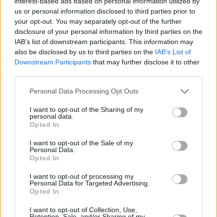
interest-based ads based on personal information utilized by
contea di Tolna.
us or personal information disclosed to third parties prior to
your opt-out. You may separately opt-out of the further
Tra le proprietà di seconda mano, il prezzo record per metro
disclosure of your personal information by third parties on the
quadrato era un appartamento di 80 metri quadrati nel
IAB’s list of downstream participants. This information may
Distretto XI in ottime condizioni, venduto per oltre 2,6
milioni di fiorini per unità, ma alcune persone erano anche
also be disclosed by us to third parties on the
IAB’s List of
disposte a pagare 2,3 milioni di fiorini per metro quadrato per
Downstream Participants
that may further disclose it to other
una casa di 36 metri quadrati a Balatonlelle, che era in
third parties.
condizioni abitabili.
Please note that this website/app uses one or more Google
Personal Data Processing Opt Outs
La proprietà più piccola venduta quest’anno è stata un
services and may gather and store information including but
appartamento di 7 metri quadrati nel Distretto XX, venduto
not limited to your visit or usage behaviour. You may click to
I want to opt-out of the Sharing of my
per 10,8 milioni di fiorini, mentre la proprietà più significativa
personal data.
grant or deny consent to Google and its third-party tags to
è stata una casa di 867 metri quadrati costruita nella prima
Opted In
use your data for below specified purposes in below Google
metà del XVIII secolo sull’isola di Szentendrei. Inoltre, tra le
consent section.
transazioni c’era anche un castello costruito nel 1711 nella
I want to opt-out of the Sale of my
Personal Data.
contea di Zala.
Opted In
È stato riferito che gli acquirenti in tutto il paese avevano
I want to opt-out of processing my
firmato contratti per appartamenti-fabbrica a prezzi compresi
Personal Data for Targeted Advertising.
tra 128.000 e 1,2 milioni di HUF al metro quadrato Il prezzo
Opted In
più alto di 1,2 milioni di fiorini al metro quadrato era per una
proprietà di 27 metri quadrati in buone condizioni in una zona
I want to opt-out of Collection, Use,
residenziale a Óbuda, ma un appartamento di 59 metri
Retention, Sale, and/or Sharing of my