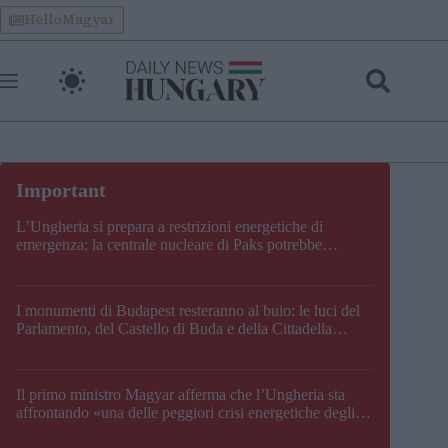
Skip
HelloMagyar
to
content
L’Ungheria si prepara a restrizioni energetiche di
emergenza; la centrale nucleare di Paks potrebbe
chiudere questo fine settimana
I monumenti di Budapest resteranno al buio: le luci del
Parlamento, del Castello di Buda e della Cittadella
verranno spente
Il primo ministro Magyar afferma che l’Ungheria sta
affrontando «una delle peggiori crisi energetiche degli
ultimi decenni» e comunica la nuova data di chiusura di