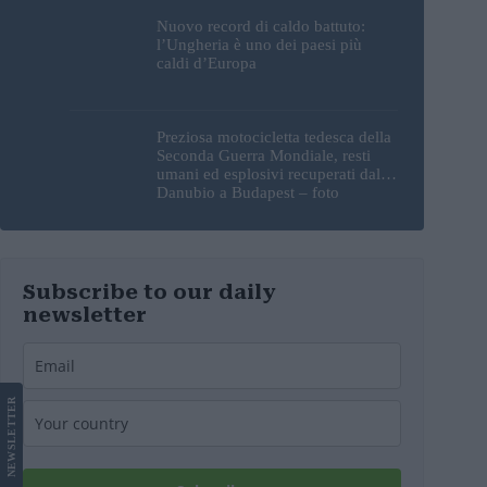
Nuovo record di caldo battuto:
l’Ungheria è uno dei paesi più
caldi d’Europa
Preziosa motocicletta tedesca della
Seconda Guerra Mondiale, resti
umani ed esplosivi recuperati dal
Danubio a Budapest – foto
Subscribe to our daily
newsletter
LETTER
NEWS