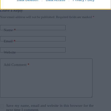
#
europa
#
ungheria
Leave a Reply
Your email address will not be published.
Required fields are marked
*
Name
*
Email
*
Website
Add Comment
*
Save my name, email and website in this browser for the
next time I comment.