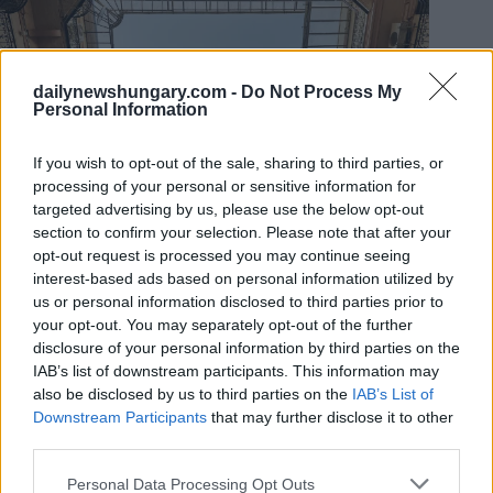
dailynewshungary.com -
Do Not Process My
Personal Information
If you wish to opt-out of the sale, sharing to third parties, or
processing of your personal or sensitive information for
targeted advertising by us, please use the below opt-out
section to confirm your selection. Please note that after your
opt-out request is processed you may continue seeing
interest-based ads based on personal information utilized by
us or personal information disclosed to third parties prior to
Foto:
depositphotos.com
your opt-out. You may separately opt-out of the further
Il divario dei prezzi si sta riducendo nella regione, ma la
pressione rimane
disclosure of your personal information by third parties on the
IAB’s list of downstream participants. This information may
È interessante notare che il divario tra le capitali più
also be disclosed by us to third parties on the
IAB’s List of
economiche e quelle più costose sta iniziando a ridursi. Un
Downstream Participants
that may further disclose it to other
anno fa, gli acquirenti della città più costosa dovevano
third parties.
lavorare circa il doppio rispetto a quelli della città più
economica. Ora, la differenza si è ridotta a circa una volta e
Please note that this website/app uses one or more Google
mezza. Questa convergenza suggerisce che i mercati a basso
Personal Data Processing Opt Outs