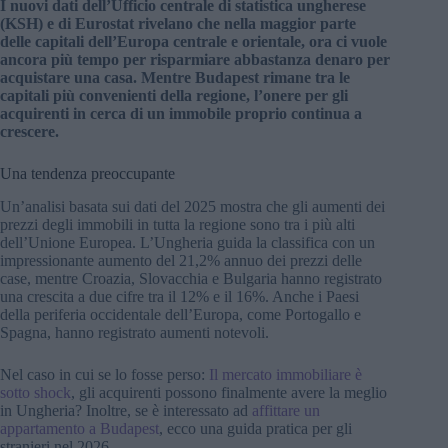
I nuovi dati dell’Ufficio centrale di statistica ungherese
(KSH) e di Eurostat rivelano che nella maggior parte
delle capitali dell’Europa centrale e orientale, ora ci vuole
ancora più tempo per risparmiare abbastanza denaro per
acquistare una casa. Mentre Budapest rimane tra le
capitali più convenienti della regione, l’onere per gli
acquirenti in cerca di un immobile proprio continua a
crescere.
Una tendenza preoccupante
Un’analisi basata sui dati del 2025 mostra che gli aumenti dei
prezzi degli immobili in tutta la regione sono tra i più alti
dell’Unione Europea. L’Ungheria guida la classifica con un
impressionante aumento del 21,2% annuo dei prezzi delle
case, mentre Croazia, Slovacchia e Bulgaria hanno registrato
una crescita a due cifre tra il 12% e il 16%. Anche i Paesi
della periferia occidentale dell’Europa, come Portogallo e
Spagna, hanno registrato aumenti notevoli.
Nel caso in cui se lo fosse perso:
Il mercato immobiliare è
sotto shock
, gli acquirenti possono finalmente avere la meglio
in Ungheria? Inoltre, se è interessato ad
affittare un
appartamento a Budapest
, ecco una guida pratica per gli
stranieri nel 2026.