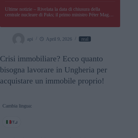
Paks
Ultime notizie – Rivelata la data di chiusura della
centrale nucleare di Paks; il primo ministro Péter Magyar
afferma che l’Ungheria potrebbe trovarsi ad affrontare
una crisi energetica
api
April 9, 2026
real
Crisi immobiliare? Ecco quanto
bisogna lavorare in Ungheria per
acquistare un immobile proprio!
Cambia lingua:
IT