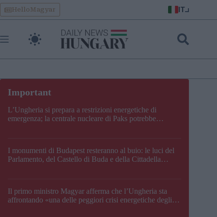
Skip
IT
HelloMagyar
to
content
L’Ungheria si prepara a restrizioni energetiche di
emergenza; la centrale nucleare di Paks potrebbe
chiudere questo fine settimana
I monumenti di Budapest resteranno al buio: le luci del
Parlamento, del Castello di Buda e della Cittadella
verranno spente
Il primo ministro Magyar afferma che l’Ungheria sta
affrontando «una delle peggiori crisi energetiche degli
ultimi decenni» e comunica la nuova data di chiusura di