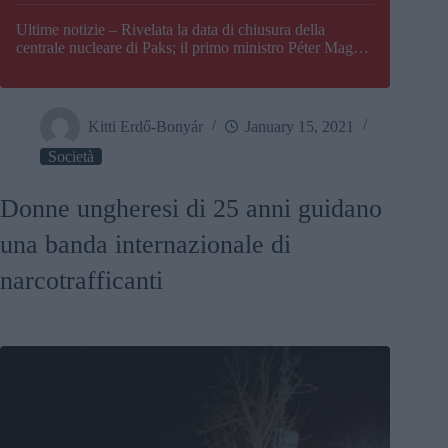
Paks
Ultime notizie – Rivelata la data di chiusura della
centrale nucleare di Paks; il primo ministro Péter Magyar
afferma che l’Ungheria potrebbe trovarsi ad affrontare
una crisi energetica
Kitti Erdő-Bonyár
January 15, 2021
Società
Donne ungheresi di 25 anni guidano
una banda internazionale di
narcotrafficanti