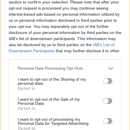
section to confirm your selection. Please note that after your
Il cugino e il marito di mamma sono stati catturati il 12 luglio
opt-out request is processed you may continue seeing
2020 alla stazione ferroviaria di Kelenföld, Budapest, Erano
interest-based ads based on personal information utilized by
in possesso di un kg di marijuana, che hanno cercato di
contrabbandare da Vienna, in Austria, in Ungheria.
us or personal information disclosed to third parties prior to
your opt-out. You may separately opt-out of the further
Un altro corriere della mamma è stato catturato il 23 ottobre
disclosure of your personal information by third parties on the
2020 alla stazione ferroviaria di Szob, in Ungheria, era in
IAB’s list of downstream participants. This information may
possesso di oltre 3 kg di marijuana, che ha portato dalla
also be disclosed by us to third parties on the
IAB’s List of
Slovacchia Un altro uomo ha anche affermato di agire su
Downstream Participants
that may further disclose it to other
ordine della mamma quando è stato catturato alla stazione
third parties.
ferroviaria di Szob più tardi a dicembre. Trasportava 1 kg di
cannabis nascosto nei suoi vestiti.
Please note that this website/app uses one or more Google
Personal Data Processing Opt Outs
services and may gather and store information including but
La stessa mamma è stata catturata dalla polizia quest’anno
not limited to your visit or usage behaviour. You may click to
I want to opt-out of the Sharing of my
l’11 gennaio 2021, mentre cercava di contrabbandare migranti
personal data.
grant or deny consent to Google and its third-party tags to
siriani attraverso i confini meridionali dell’Ungheria. Era con
Opted In
uno dei suoi associati e sei cittadini siriani; sono stati catturati
use your data for below specified purposes in below Google
a Kunszentmárton.
consent section.
I want to opt-out of the Sale of my
L’indagine sulla tratta di esseri umani è condotta dalla polizia
Personal Data.
della contea di Jász-Nagykun-Szolnok. La mamma è stata
Opted In
presa in custodia dalla polizia ed è stata presentata una
mozione per arrestarla.
I want to opt-out of processing my
Personal Data for Targeted Advertising.
Opted In