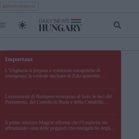
Skip
HelloMagyar
to
content
L’Ungheria si prepara a restrizioni energetiche di
emergenza; la centrale nucleare di Paks potrebbe
chiudere questo fine settimana
I monumenti di Budapest resteranno al buio: le luci del
Parlamento, del Castello di Buda e della Cittadella
verranno spente
Il primo ministro Magyar afferma che l’Ungheria sta
affrontando «una delle peggiori crisi energetiche degli
ultimi decenni» e comunica la nuova data di chiusura di