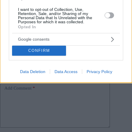
I want to opt-out of Collection, Use,
Tags
Retention, Sale, and/or Sharing of my
Personal Data that Is Unrelated with the
#
criminalità
#
polizia
#
soldi
#
ungheria
Purposes for which it was collected.
Leave a Reply
Opted In
Your email address will not be published.
Required fields are marked
*
Google consents
Name
*
CONFIRM
Email
*
Data Deletion
Data Access
Privacy Policy
Website
Add Comment
*