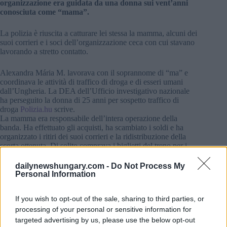
organizzazione era guidata da una donna sui vent’anni
conosciuta come “mama”.
La polizia è riuscita a catturare lei stessa la mamma, alcuni dei
suoi corrieri e i soci dell’organizzazione ceca con cui stavano
lavorando a stretto contatto.
Alexandra Mária M. lavorava con il soprannome di “ma” e
coordinava le attività di traffico di droga e di esseri umani
dall’Ungheria. La DEA dell’Ufficio investigativo nazionale
ha perseguito la donna di 25 anni per sospetto traffico di
droga
Polizia.hu
scrive.
La mamma era responsabile dell’intera operazione della
banda. Ha effettuato gli acquisti, ha scambiato i soldi e ha
organizzato i ritiri dei suoi corrieri e la ridistribuzione della
scorta ottenuta. Di solito comprava i biglietti del treno per i
suoi soci, che poi viaggiavano all’estero in treno e riportavano
la droga in Ungheria. È così che l’anno scorso due soci della
dailynewshungary.com -
Do Not Process My
mamma sono stati catturati dalla polizia. Alcuni dei suoi
Personal Information
corrieri erano anche suoi parenti.
If you wish to opt-out of the sale, sharing to third parties, or
Catturata una donna ungherese che gestiva bordelli nel
processing of your personal or sensitive information for
Regno Unito
targeted advertising by us, please use the below opt-out