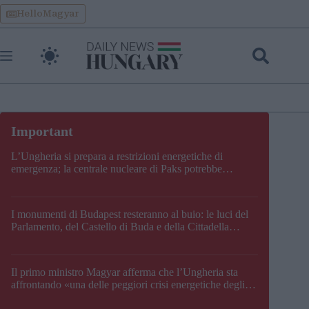
Skip
HelloMagyar
to
content
L’Ungheria si prepara a restrizioni energetiche di
emergenza; la centrale nucleare di Paks potrebbe
chiudere questo fine settimana
I monumenti di Budapest resteranno al buio: le luci del
Parlamento, del Castello di Buda e della Cittadella
verranno spente
Il primo ministro Magyar afferma che l’Ungheria sta
affrontando «una delle peggiori crisi energetiche degli
ultimi decenni» e comunica la nuova data di chiusura di