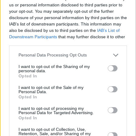
prematuramente.
us or personal information disclosed to third parties prior to
your opt-out. You may separately opt-out of the further
Riducendo il costo del latte, Lidl ha saltato su un trend
disclosure of your personal information by third parties on the
globale Negli ultimi mesi, il prezzo di mercato globale dei
IAB’s list of downstream participants. This information may
prodotti lattiero-caseari ha iniziato lentamente ma
also be disclosed by us to third parties on the
IAB’s List of
costantemente a precipitare Se questa tendenza persiste, è
Downstream Participants
that may further disclose it to other
discutibile se abbia senso sostenere il
prezzo fisso
di latte fino
a giugno.
third parties.
Please note that this website/app uses one or more Google
Leggi anche
Personal Data Processing Opt Outs
services and may gather and store information including but
not limited to your visit or usage behaviour. You may click to
I want to opt-out of the Sharing of my
I mini negozi di alimentari senza personale
personal data.
grant or deny consent to Google and its third-party tags to
inonderanno l’Ungheria? è così che potrebbero
Opted In
funzionare
use your data for below specified purposes in below Google
L’Ungheria potrebbe essere la pecora nera della
consent section.
I want to opt-out of the Sale of my
regione
Personal Data.
Opted In
Tags
I want to opt-out of processing my
Personal Data for Targeted Advertising.
#
cibo
#
denaro
#
economia
#
economia ungherese
Opted In
#
tetto massimo dei prezzi
#
ungheria
Leave a Reply
I want to opt-out of Collection, Use,
Retention, Sale, and/or Sharing of my
Your email address will not be published.
Required fields are marked
*