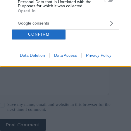
Personal Data that Is Unrelated with the
Purposes for which it was collected.
Opted In
Name
*
Google consents
Email
*
CONFIRM
Website
Data Deletion
Data Access
Privacy Policy
Add Comment
*
Save my name, email and website in this browser for the
next time I comment.
Post Comment