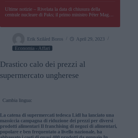
Paks
Ultime notizie – Rivelata la data di chiusura della
centrale nucleare di Paks; il primo ministro Péter Magyar
afferma che l’Ungheria potrebbe trovarsi ad affrontare
una crisi energetica
Erik Szilárd Boros
April 29, 2023
Economia - Affari
Drastico calo dei prezzi al
supermercato ungherese
Cambia lingua:
La catena di supermercati tedesca Lidl ha lanciato una
massiccia campagna di riduzione dei prezzi per diversi
prodotti alimentari Il franchising di negozi di alimentari,
popolare e ben frequentato a livello nazionale, ha
abbassato i costi di quasi 400 prodotti da gennaio In