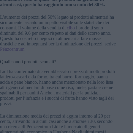
alcuni casi, questo ha raggiunto uno sconto del 30%.
L’aumento dei prezzi del 50% legato ai prodotti alimentari ha
sicuramente lasciato un impatto visibile sulle statistiche dei
consumi. Il volume della vendita di
cibo
i prodotti sono
diminuiti del 9,6 per cento rispetto ai dati dello scorso anno,
Questo ha costretto i negozi di alimentari a fare mosse
drastiche e ad impegnarsi per la diminuzione dei prezzi, scrive
Pénzcentrum.
Quali sono i prodotti scontati?
Lidl ha confermato di aver abbassato i prezzi di molti prodotti
lattiero-caseari e da forno, tra cui burro, formaggio, panna
acida e pane bianco, hanno anche menzionato nella loro lista
altri generi alimentari di base come riso, miele, pasta e creme
spalmabili per panini Anche i materiali per la pulizia, i
prodotti per l’infanzia e i succhi di frutta hanno visto tagli dei
prezzi.
La diminuzione media dei prezzi si aggira intorno al 20 per
cento, arrivando in alcuni casi anche a sfiorare i 30, secondo
una ricerca di Pénzcentrum Lidl è il mercato di generi
alimentari più economico in Ungheria Negli ultimi mesi i