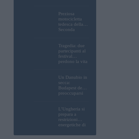
Parlamento, del
Castello di
Buda e della
Preziosa
Cittadella
motocicletta
verranno
tedesca della
spente
Seconda
Guerra
Mondiale, resti
umani ed
Tragedia: due
esplosivi
partecipanti al
recuperati dal
festival
Danubio a
perdono la vita
Budapest –
all’Ozora
foto
Festival in
Ungheria
Un Danubio in
secca:
Budapest deve
preoccuparsi
del proprio
approvvigiona
mento idrico?
L’Ungheria si
Un esperto
prepara a
mette in luce
restrizioni
un fatto
energetiche di
sorprendente
emergenza; la
centrale