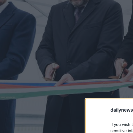
dailynew
If you wish 
sensitive in