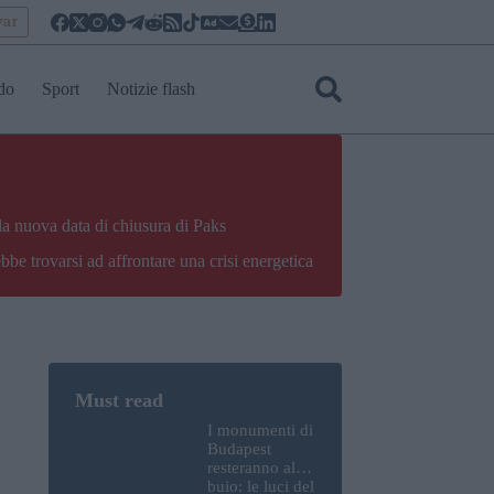
yar
do
Sport
Notizie flash
la nuova data di chiusura di Paks
bbe trovarsi ad affrontare una crisi energetica
I monumenti di
Budapest
resteranno al
buio: le luci del