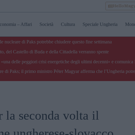
HelloMag
conomia – Affari
Società
Cultura
Speciale Ungheria
Mon
ale nucleare di Paks potrebbe chiudere questo fine settimana
o, del Castello di Buda e della Cittadella verranno spente
«una delle peggiori crisi energetiche degli ultimi decenni» e comunica 
are di Paks; il primo ministro Péter Magyar afferma che l’Ungheria potre
 la seconda volta il
ine ungherese-slovacco