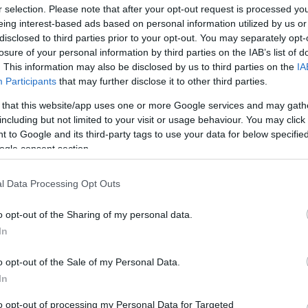
r selection. Please note that after your opt-out request is processed y
eing interest-based ads based on personal information utilized by us or
disclosed to third parties prior to your opt-out. You may separately opt-
losure of your personal information by third parties on the IAB’s list of
. This information may also be disclosed by us to third parties on the
IA
Participants
that may further disclose it to other third parties.
 that this website/app uses one or more Google services and may gath
including but not limited to your visit or usage behaviour. You may click 
o lunedì un ponte che attraversa il fiume Ipoly tra
 to Google and its third-party tags to use your data for below specifi
edmostie (Ipolyhídvég) della Slovacchia in una
ogle consent section.
l Data Processing Opt Outs
miliardi di fiorini (7,6 milioni di euro), consentirà ai
o opt-out of the Sharing of my personal data.
 minuti invece di percorrere 20 chilometri, ha detto
In
o opt-out of the Sale of my Personal Data.
 lungo con
Slovacchia
, aggiungendo che la sezione di
In
ggio nel 2010. con l’aggiunta del nuovo ponte, i due
to opt-out of processing my Personal Data for Targeted