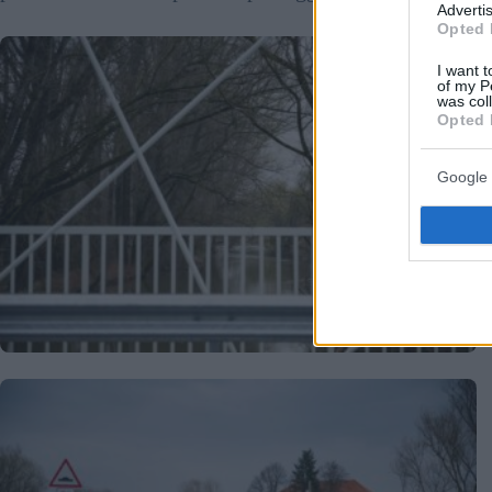
Advertis
Opted 
I want t
of my P
was col
Opted 
Google 