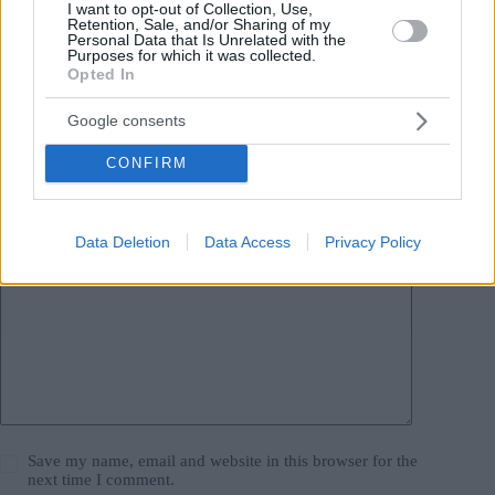
I want to opt-out of Collection, Use,
#
ucraina
#
ungheresi all'estero
Retention, Sale, and/or Sharing of my
Leave a Reply
Personal Data that Is Unrelated with the
Purposes for which it was collected.
Your email address will not be published.
Required fields are marked
*
Opted In
Google consents
Name
*
CONFIRM
Email
*
Website
Data Deletion
Data Access
Privacy Policy
Add Comment
*
Save my name, email and website in this browser for the
next time I comment.