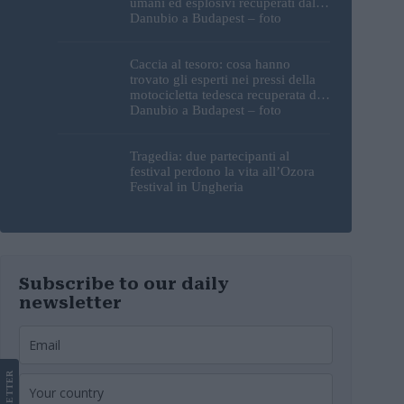
umani ed esplosivi recuperati dal
Danubio a Budapest – foto
Caccia al tesoro: cosa hanno
trovato gli esperti nei pressi della
motocicletta tedesca recuperata dal
Danubio a Budapest – foto
Tragedia: due partecipanti al
festival perdono la vita all’Ozora
Festival in Ungheria
Subscribe to our daily
newsletter
LETTER