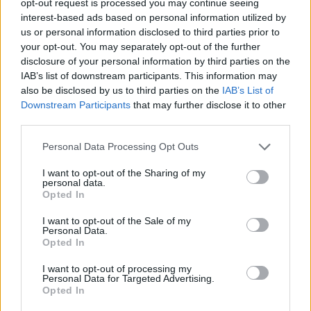
opt-out request is processed you may continue seeing
possibilità di utilizzare la lingua materna come lingua ufficiale
interest-based ads based on personal information utilized by
Inoltre, ha aggiunto, la legge non assicura l’istituzione
giuridica dell’istruzione delle minoranze nazionali, l’uso delle
us or personal information disclosed to third parties prior to
lingue minoritarie per i nomi dei luoghi o il libero uso dei
your opt-out. You may separately opt-out of the further
simboli.
disclosure of your personal information by third parties on the
IAB’s list of downstream participants. This information may
Ha osservato che il comitato di monitoraggio del Consiglio
also be disclosed by us to third parties on the
IAB’s List of
d’Europa è pronto a discutere se la modifica della legge sulle
Downstream Participants
that may further disclose it to other
minoranze da parte dell’Ucraina sia sufficiente per soddisfare
third parties.
gli obblighi internazionali del paese.
Please note that this website/app uses one or more Google
Personal Data Processing Opt Outs
L’Ucraina potrebbe fare i maggiori progressi nel diventare
services and may gather and store information including but
“un vero e proprio paese europeo” garantendo l’uguaglianza
not limited to your visit or usage behaviour. You may click to
I want to opt-out of the Sharing of my
linguistica e culturale per le minoranze, ha detto Németh.
personal data.
grant or deny consent to Google and its third-party tags to
Opted In
use your data for below specified purposes in below Google
Leggi anche:
consent section.
I want to opt-out of the Sale of my
Personal Data.
Il presidente Novák: la Russia non può vincere
Opted In
Ecco come l’Ungheria sosterrebbe l’Ucraina con i soldi
I want to opt-out of processing my
Personal Data for Targeted Advertising.
Tags
Opted In
#
guerra in ucraina
#
minoranza
#
transcarpazia