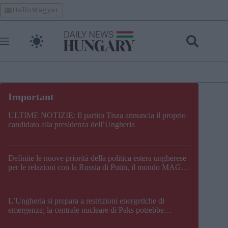
Skip
HelloMagyar
to
content
ULTIME NOTIZIE: Il partito Tisza annuncia il proprio
candidato alla presidenza dell’Ungheria
Definite le nuove priorità della politica estera ungherese
per le relazioni con la Russia di Putin, il mondo MAGA,
l’UE, il V4, la NATO e i Balcani
L’Ungheria si prepara a restrizioni energetiche di
emergenza; la centrale nucleare di Paks potrebbe
chiudere questo fine settimana