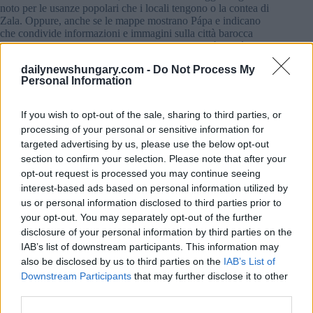
noto per le usanze popolari che i locali tengono o la contea di
Zala. Oppure, anche se le mappe mostrano Pápa e indicano
che condivide informazioni e immagini sulla città barocca
transdanubiana che lascia a bocca aperta, in realtà non è
possibile trovare alcuna informazione al riguardo.
dailynewshungary.com -
Do Not Process My
Personal Information
Altrimenti, la mappa è facile da usare Puoi visitare molti
luoghi in Ungheria comodamente da casa tua e leggere molte
informazioni per pianificare il tuo viaggio Sfortunatamente, la
If you wish to opt-out of the sale, sharing to third parties, or
maggior parte di Budapest è stata catturata la sera (come puoi
processing of your personal or sensitive information for
vedere sulla nostra immagine in primo piano), e il programma
targeted advertising by us, please use the below opt-out
non contiene una modalità luce diurna Ma puoi scattare foto
section to confirm your selection. Please note that after your
in qualsiasi momento per salvare il luogo che potresti voler
opt-out request is processed you may continue seeing
visitare.
interest-based ads based on personal information utilized by
us or personal information disclosed to third parties prior to
Leggi anche:
your opt-out. You may separately opt-out of the further
disclosure of your personal information by third parties on the
Festival in Ungheria 30-60% più caro in 2023 (qui)
IAB’s list of downstream participants. This information may
sono i prezzi
also be disclosed by us to third parties on the
IAB’s List of
Downstream Participants
that may further disclose it to other
third parties.