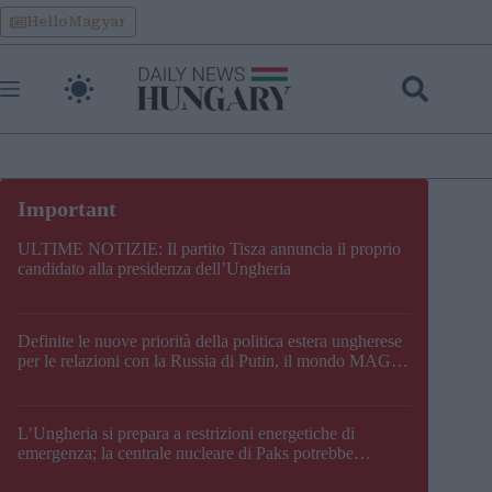
Skip
HelloMagyar
to
content
ULTIME NOTIZIE: Il partito Tisza annuncia il proprio
candidato alla presidenza dell’Ungheria
Definite le nuove priorità della politica estera ungherese
per le relazioni con la Russia di Putin, il mondo MAGA,
l’UE, il V4, la NATO e i Balcani
L’Ungheria si prepara a restrizioni energetiche di
emergenza; la centrale nucleare di Paks potrebbe
chiudere questo fine settimana