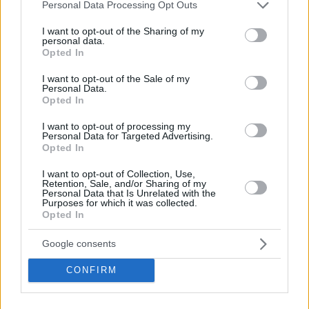
Please note that this website/app uses one or more Google
Personal Data Processing Opt Outs
services and may gather and store information including but
Tags
not limited to your visit or usage behaviour. You may click to
I want to opt-out of the Sharing of my
#
it
#
mappa
#
tecnologia 2
personal data.
grant or deny consent to Google and its third-party tags to
Leave a Reply
Opted In
use your data for below specified purposes in below Google
Your email address will not be published.
Required fields are marked
*
consent section.
I want to opt-out of the Sale of my
Personal Data.
Opted In
Name
*
I want to opt-out of processing my
Email
*
Personal Data for Targeted Advertising.
Opted In
Website
I want to opt-out of Collection, Use,
Retention, Sale, and/or Sharing of my
Personal Data that Is Unrelated with the
Add Comment
*
Purposes for which it was collected.
Opted In
Google consents
CONFIRM