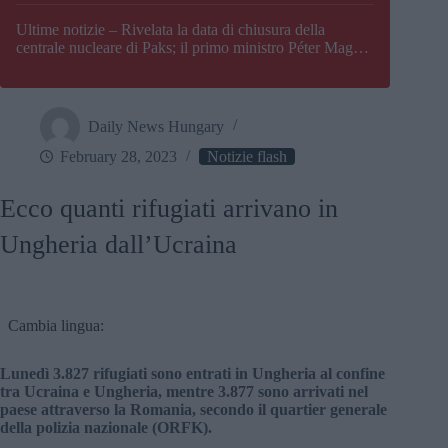
Paks
Ultime notizie – Rivelata la data di chiusura della
centrale nucleare di Paks; il primo ministro Péter Magyar
afferma che l’Ungheria potrebbe trovarsi ad affrontare
una crisi energetica
Daily News Hungary
February 28, 2023
Notizie flash
Ecco quanti rifugiati arrivano in
Ungheria dall’Ucraina
Cambia lingua:
Lunedì 3.827 rifugiati sono entrati in Ungheria al confine
tra Ucraina e Ungheria, mentre 3.877 sono arrivati nel
paese attraverso la Romania, secondo il quartier generale
della polizia nazionale (ORFK).