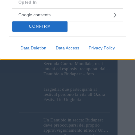
Opted In
Google consents
CONFIRM
I monumenti di Budapest
resteranno al buio: le luci del
Parlamento, del Castello di Buda e
della Cittadella verranno spente
Data Deletion
Data Access
Privacy Policy
Preziosa motocicletta tedesca della
Seconda Guerra Mondiale, resti
umani ed esplosivi recuperati dal
Danubio a Budapest – foto
Tragedia: due partecipanti al
festival perdono la vita all’Ozora
Festival in Ungheria
Un Danubio in secca: Budapest
deve preoccuparsi del proprio
approvvigionamento idrico? Un