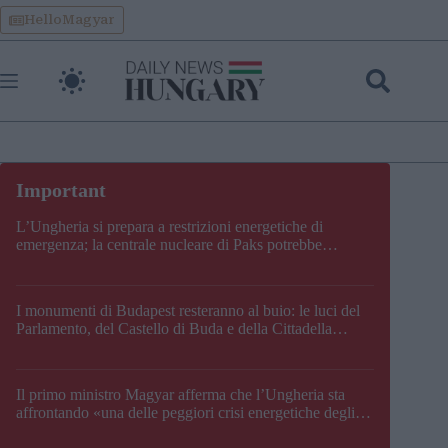
Skip
HelloMagyar
to
content
L’Ungheria si prepara a restrizioni energetiche di
emergenza; la centrale nucleare di Paks potrebbe
chiudere questo fine settimana
I monumenti di Budapest resteranno al buio: le luci del
Parlamento, del Castello di Buda e della Cittadella
verranno spente
Il primo ministro Magyar afferma che l’Ungheria sta
affrontando «una delle peggiori crisi energetiche degli
ultimi decenni» e comunica la nuova data di chiusura di