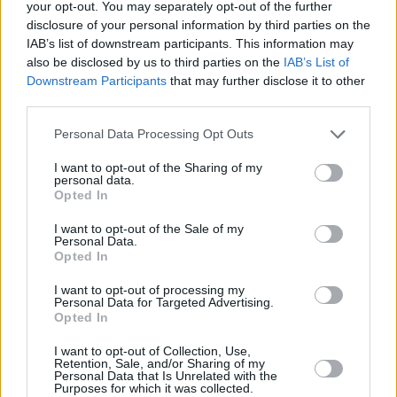
your opt-out. You may separately opt-out of the further
disclosure of your personal information by third parties on the
Email
*
IAB’s list of downstream participants. This information may
also be disclosed by us to third parties on the
IAB’s List of
Website
Downstream Participants
that may further disclose it to other
third parties.
Add Comment
*
Please note that this website/app uses one or more Google
Personal Data Processing Opt Outs
services and may gather and store information including but
not limited to your visit or usage behaviour. You may click to
I want to opt-out of the Sharing of my
personal data.
grant or deny consent to Google and its third-party tags to
Opted In
use your data for below specified purposes in below Google
consent section.
I want to opt-out of the Sale of my
Personal Data.
Opted In
Save my name, email and website in this browser for the
next time I comment.
I want to opt-out of processing my
Personal Data for Targeted Advertising.
Opted In
Post Comment
I want to opt-out of Collection, Use,
Retention, Sale, and/or Sharing of my
Personal Data that Is Unrelated with the
Purposes for which it was collected.