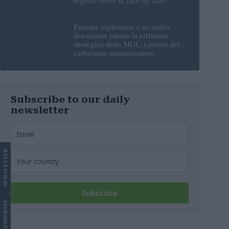
esperto mette in luce un fatto
sorprendente
Enorme esplosione e incendio
devastante presso la raffineria
strategica della MOL: i prezzi del
carburante aumenteranno
nuovamente?
Subscribe to our daily
newsletter
LETTER
NEWS
Subscribe
US
SUPPORT