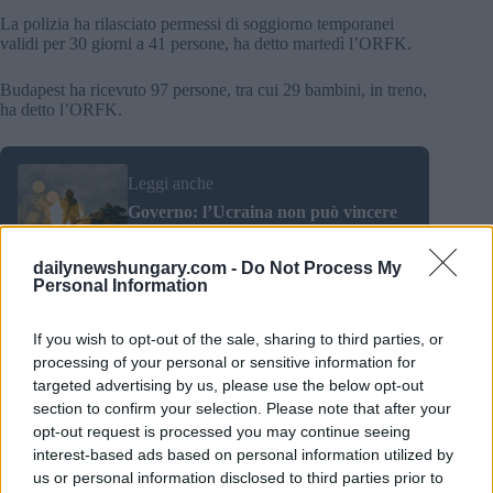
La polizia ha rilasciato permessi di soggiorno temporanei
validi per 30 giorni a 41 persone, ha detto martedì l’ORFK.
Budapest ha ricevuto 97 persone, tra cui 29 bambini, in treno,
ha detto l’ORFK.
Leggi anche
Governo: l’Ucraina non può vincere
la guerra
dailynewshungary.com -
Do Not Process My
Personal Information
If you wish to opt-out of the sale, sharing to third parties, or
Tags
processing of your personal or sensitive information for
#
profughi dall'Ucraina
#
ungheria
targeted advertising by us, please use the below opt-out
Leave a Reply
section to confirm your selection. Please note that after your
Your email address will not be published.
Required fields are marked
*
opt-out request is processed you may continue seeing
interest-based ads based on personal information utilized by
us or personal information disclosed to third parties prior to
Name
*