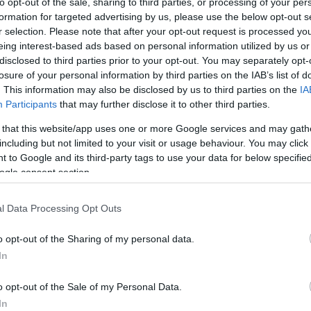
to opt-out of the sale, sharing to third parties, or processing of your per
formation for targeted advertising by us, please use the below opt-out s
r selection. Please note that after your opt-out request is processed y
eing interest-based ads based on personal information utilized by us or
disclosed to third parties prior to your opt-out. You may separately opt-
losure of your personal information by third parties on the IAB’s list of
. This information may also be disclosed by us to third parties on the
IA
Participants
that may further disclose it to other third parties.
 that this website/app uses one or more Google services and may gath
including but not limited to your visit or usage behaviour. You may click 
 to Google and its third-party tags to use your data for below specifi
ogle consent section.
o più costosi o che hanno visto i loro prezzi
rprendenti, l’elenco fornisce una chiara indicazione
 in Ungheria che nei paesi dell’Europa occidentale.
l Data Processing Opt Outs
o opt-out of the Sharing of my personal data.
centemente riferito che nel marzo 2023, a causa
In
ia più alti del 25,2% rispetto all’anno precedente.
elato alcuni elementi interessanti che hanno visto un
o opt-out of the Sale of my Personal Data.
In