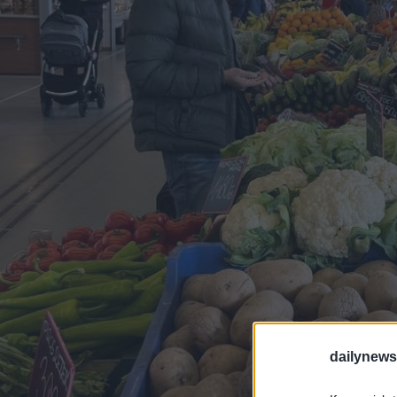
dailynew