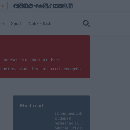
yar
do
Sport
Notizie flash
la nuova data di chiusura di Paks
bbe trovarsi ad affrontare una crisi energetica
I monumenti di
Budapest
resteranno al
buio: le luci del