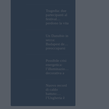
Parlamento, del
Castello di
Buda e della
Tragedia: due
Cittadella
partecipanti al
verranno
festival
spente
perdono la vita
all’Ozora
Festival in
Ungheria
Un Danubio in
secca:
Budapest deve
preoccuparsi
del proprio
approvvigiona
mento idrico?
Possibile crisi
Un esperto
energetica:
mette in luce
l’illuminazione
un fatto
decorativa a
sorprendente
Budapest
potrebbe essere
spenta!
Nuovo record
di caldo
battuto:
l’Ungheria è
uno dei paesi
più caldi