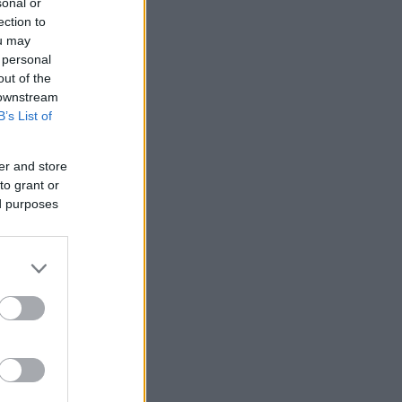
sonal or
ection to
ou may
 personal
out of the
 downstream
B’s List of
er and store
to grant or
ed purposes