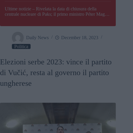
Paks
Ultime notizie – Rivelata la data di chiusura della
centrale nucleare di Paks; il primo ministro Péter Magyar
afferma che l’Ungheria potrebbe trovarsi ad affrontare
una crisi energetica
Daily News
December 18, 2023
Politica
Elezioni serbe 2023: vince il partito
di Vučić, resta al governo il partito
ungherese