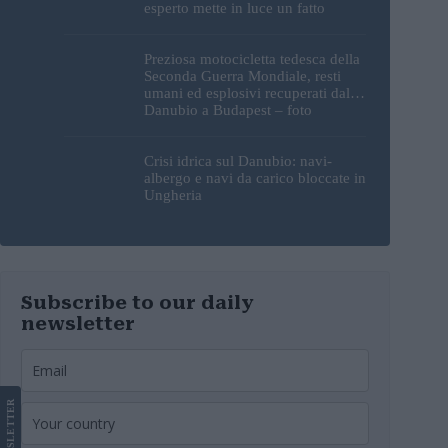
esperto mette in luce un fatto
sorprendente
Preziosa motocicletta tedesca della
Seconda Guerra Mondiale, resti
umani ed esplosivi recuperati dal
Danubio a Budapest – foto
Crisi idrica sul Danubio: navi-
albergo e navi da carico bloccate in
Ungheria
Subscribe to our daily
newsletter
LETTER