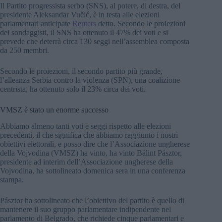
Il Partito progressista serbo (SNS), al potere, di destra, del
presidente Aleksandar Vučić, è in testa alle elezioni
parlamentari anticipate
Reuters
detto. Secondo le proiezioni
dei sondaggisti, il SNS ha ottenuto il 47% dei voti e si
prevede che deterrà circa 130 seggi nell’assemblea composta
da 250 membri.
Secondo le proiezioni, il secondo partito più grande,
l’alleanza Serbia contro la violenza (SPN), una coalizione
centrista, ha ottenuto solo il 23% circa dei voti.
VMSZ è stato un enorme successo
Abbiamo almeno tanti voti e seggi rispetto alle elezioni
precedenti, il che significa che abbiamo raggiunto i nostri
obiettivi elettorali, e posso dire che l’Associazione ungherese
della Vojvodina (VMSZ) ha vinto, ha vinto Bálint Pásztor,
presidente ad interim dell’Associazione ungherese della
Vojvodina, ha sottolineato domenica sera in una conferenza
stampa.
Pásztor ha sottolineato che l’obiettivo del partito è quello di
mantenere il suo gruppo parlamentare indipendente nel
parlamento di Belgrado, che richiede cinque parlamentari e