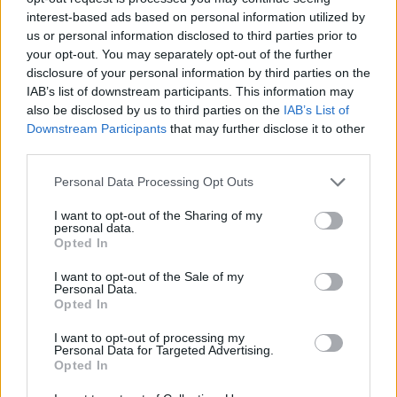
Bálint Pásztor ha ringraziato il governo ungherese e Fidesz
per il sostegno dato al VMSZ durante la campagna.
interest-based ads based on personal information utilized by
us or personal information disclosed to third parties prior to
Il ministro degli Esteri Péter Szijjártó è intervenuto all’evento
your opt-out. You may separately opt-out of the further
di chiusura della campagna elettorale della VMSZ di etnia
disclosure of your personal information by third parties on the
ungherese
dettagli QUI
.
IAB’s list of downstream participants. This information may
also be disclosed by us to third parties on the
IAB’s List of
Leggi altre notizie su Serbia Serbia
QUI
.
Downstream Participants
that may further disclose it to other
third parties.
Il vice primo ministro si congratula con VMSZ per il successo
elettorale
Please note that this website/app uses one or more Google
Personal Data Processing Opt Outs
services and may gather and store information including but
Il vice primo ministro Zsolt Semjén si è congratulato a nome
not limited to your visit or usage behaviour. You may click to
I want to opt-out of the Sharing of my
del governo ungherese con l’Associazione ungherese della
personal data.
grant or deny consent to Google and its third-party tags to
Vojvodina (VMSZ) per il successo ottenuto domenica sera
Opted In
use your data for below specified purposes in below Google
alle elezioni serbe.
consent section.
I want to opt-out of the Sale of my
Personal Data.
Il governo ungherese è un forte alleato dell’attuale governo
Opted In
serbo nella regione e si prevede che la cooperazione tra Vučić
e Orbán continuerà.
I want to opt-out of processing my
Personal Data for Targeted Advertising.
Potàpi saluta il successo del partito etnico ungherese nelle
Opted In
elezioni in Serbia