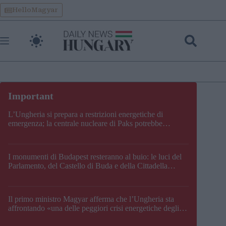
Skip
HelloMagyar
to
content
L’Ungheria si prepara a restrizioni energetiche di
emergenza; la centrale nucleare di Paks potrebbe
chiudere questo fine settimana
I monumenti di Budapest resteranno al buio: le luci del
Parlamento, del Castello di Buda e della Cittadella
verranno spente
Il primo ministro Magyar afferma che l’Ungheria sta
affrontando «una delle peggiori crisi energetiche degli
ultimi decenni» e comunica la nuova data di chiusura di