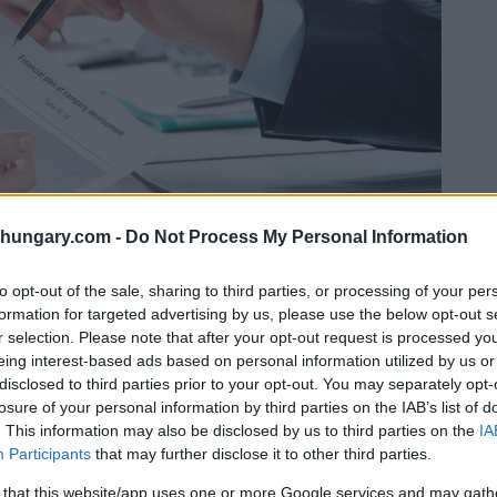
shungary.com -
Do Not Process My Personal Information
to opt-out of the sale, sharing to third parties, or processing of your per
formation for targeted advertising by us, please use the below opt-out s
r selection. Please note that after your opt-out request is processed y
esponsabilità Limitata in Ungheria. Immagine in
eing interest-based ads based on personal information utilized by us or
sitphotos.com
disclosed to third parties prior to your opt-out. You may separately opt-
 l’incorporazione
losure of your personal information by third parties on the IAB’s list of
. This information may also be disclosed by us to third parties on the
IA
Participants
that may further disclose it to other third parties.
 that this website/app uses one or more Google services and may gath