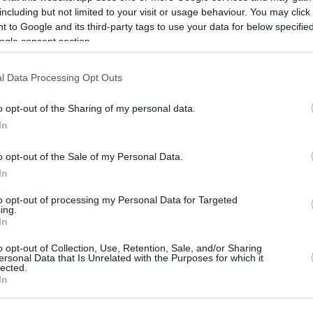
nome aziendale unico e definire le sue attività
including but not limited to your visit or usage behaviour. You may click 
che la società abbia una sede legale in Ungheria. Per
 to Google and its third-party tags to use your data for below specifi
amente l’utilizzo di servizi di ufficio virtuale con
ogle consent section.
contratti di locazione commerciale.
l Data Processing Opt Outs
ontaliera
o opt-out of the Sharing of my personal data.
n notaio locale ungherese. Il netto vantaggio per i
In
camente a Budapest. Può stipulare una procura
e legale locale l’autorità di firmare per suo conto.
o opt-out of the Sale of my Personal Data.
In
ovrà fornire un estratto ufficiale della società, lo
to opt-out of processing my Personal Data for Targeted
e. Questi devono essere tradotti in ungherese e
ing.
e).
In
o opt-out of Collection, Use, Retention, Sale, and/or Sharing
ersonal Data that Is Unrelated with the Purposes for which it
lected.
In
 legale li presenterà elettronicamente al Tribunale di
dizzato per il suo Statuto, la società può essere