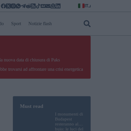
IT
do
Sport
Notizie flash
la nuova data di chiusura di Paks
bbe trovarsi ad affrontare una crisi energetica
I monumenti di
Budapest
resteranno al
buio: le luci del