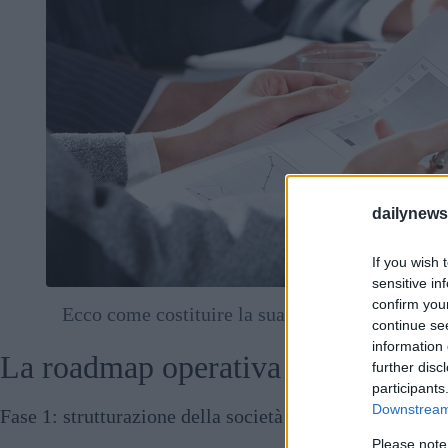
dailynew
If you wish 
sensitive in
confirm you
Ecco come costituire la sua Kft, o Società a R
continue se
evidenza:
depo
information 
La roadmap operativa in 7 fasi per
further disc
participants
Downstream 
Fase 1: strutturazione della società e sede legale
Please note