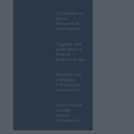
Parlamento, del
Castello di
Buda e della
Un Danubio in
Cittadella
secca:
verranno
Budapest deve
spente
preoccuparsi
del proprio
approvvigiona
mento idrico?
Tragedia: due
Un esperto
partecipanti al
mette in luce
festival
un fatto
perdono la vita
sorprendente
all’Ozora
Festival in
Ungheria
Possibile crisi
energetica:
l’illuminazione
decorativa a
Budapest
potrebbe essere
spenta!
Nuovo record
di caldo
battuto:
l’Ungheria è
uno dei paesi
più caldi