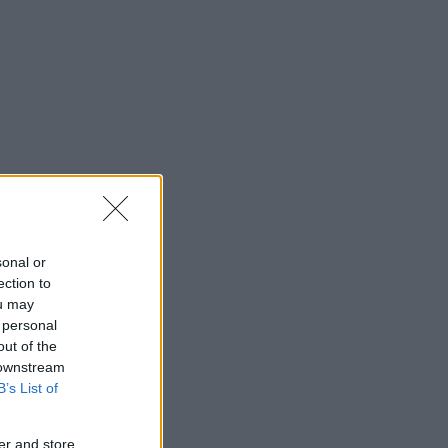
sonal or
ection to
ou may
 personal
out of the
 downstream
B’s List of
er and store