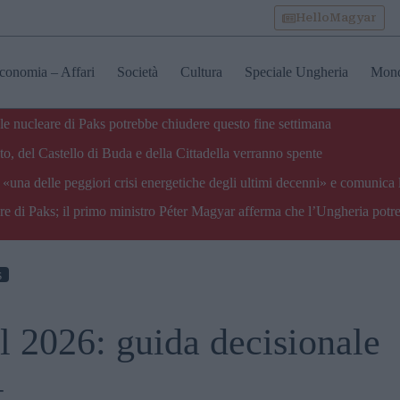
HelloMagyar
conomia – Affari
Società
Cultura
Speciale Ungheria
Mon
ale nucleare di Paks potrebbe chiudere questo fine settimana
o, del Castello di Buda e della Cittadella verranno spente
«una delle peggiori crisi energetiche degli ultimi decenni» e comunica 
are di Paks; il primo ministro Péter Magyar afferma che l’Ungheria potre
s
l 2026: guida decisionale
t