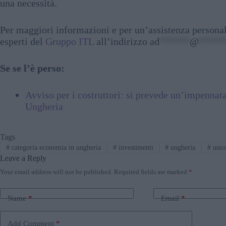
una necessità.
Per maggiori informazioni e per un’assistenza personali
esperti del
Gruppo ITL
all’indirizzo
ad
******
@
*****
Se se l’è perso:
Avviso per i costruttori: si prevede un’impennata
Ungheria
Tags
#
categoria economia in ungheria
#
investimenti
#
ungheria
#
unio
Leave a Reply
Your email address will not be published.
Required fields are marked
*
Name
*
Email
*
Add Comment
*