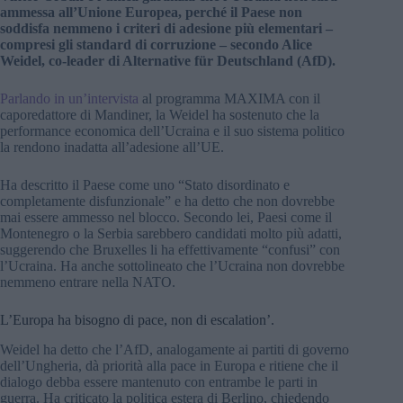
ammessa all’Unione Europea, perché il Paese non
soddisfa nemmeno i criteri di adesione più elementari –
compresi gli standard di corruzione – secondo Alice
Weidel, co-leader di Alternative für Deutschland (AfD).
Parlando in un’intervista
al programma MAXIMA con il
caporedattore di Mandiner, la Weidel ha sostenuto che la
performance economica dell’Ucraina e il suo sistema politico
la rendono inadatta all’adesione all’UE.
Ha descritto il Paese come uno “Stato disordinato e
completamente disfunzionale” e ha detto che non dovrebbe
mai essere ammesso nel blocco. Secondo lei, Paesi come il
Montenegro o la Serbia sarebbero candidati molto più adatti,
suggerendo che Bruxelles li ha effettivamente “confusi” con
l’Ucraina. Ha anche sottolineato che l’Ucraina non dovrebbe
nemmeno entrare nella NATO.
L’Europa ha bisogno di pace, non di escalation’.
Weidel ha detto che l’AfD, analogamente ai partiti di governo
dell’Ungheria, dà priorità alla pace in Europa e ritiene che il
dialogo debba essere mantenuto con entrambe le parti in
guerra. Ha criticato la politica estera di Berlino, chiedendo