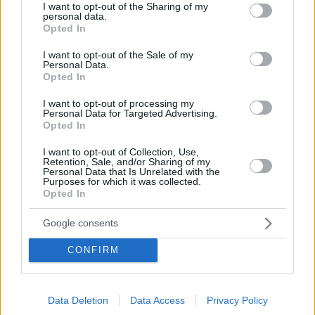
Rivendicazioni dell’influenza di Bruxelles in Ungheria
not limited to your visit or usage behaviour. You may click to
I want to opt-out of the Sharing of my
personal data.
grant or deny consent to Google and its third-party tags to
Weidel ha inoltre affermato che Bruxelles sta esercitando una
Opted In
use your data for below specified purposes in below Google
forte influenza sulle elezioni ungheresi per installare il leader
dell’opposizione al potere. Ha definito Magyar Péter “non
consent section.
I want to opt-out of the Sale of my
credibile” e un “burattino di Bruxelles”, sostenendo che
Personal Data.
legherà l’Ungheria più strettamente alle direttive dell’UE e
Opted In
indebolirà l’indipendenza del Paese.
I want to opt-out of processing my
Personal Data for Targeted Advertising.
“Non credo che sarà eletto ad aprile”, ha detto, “ma questo
Opted In
movimento deve essere osservato con attenzione, perché
Bruxelles sta chiaramente cercando di interferire nella politica
I want to opt-out of Collection, Use,
interna del Paese”.
Retention, Sale, and/or Sharing of my
Personal Data that Is Unrelated with the
Purposes for which it was collected.
Se ve lo siete perso:
Opted In
Co-leader dell’AfD di estrema destra: Ungheria e
Google consents
Orbán modello per la Germania
CONFIRM
Tags
#
categoria affari esteri
#
germania
#
governo ungherese
Data Deletion
Data Access
Privacy Policy
#
ucraina
#
ungheria
#
unione europea
#
viktor orban