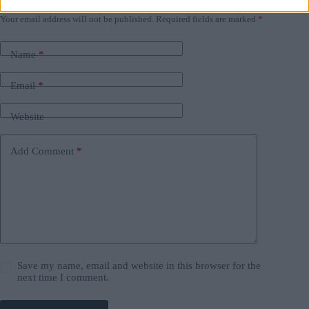
Leave a Reply
Your email address will not be published.
Required fields are marked
*
Name
*
Email
*
Website
Add Comment
*
Save my name, email and website in this browser for the
next time I comment.