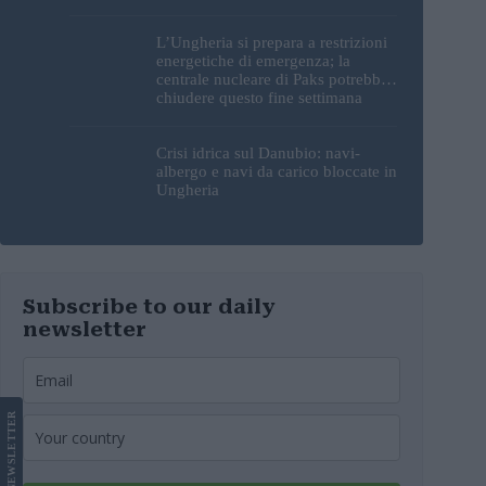
sorprendente
L’Ungheria si prepara a restrizioni
energetiche di emergenza; la
centrale nucleare di Paks potrebbe
chiudere questo fine settimana
Crisi idrica sul Danubio: navi-
albergo e navi da carico bloccate in
Ungheria
Subscribe to our daily
newsletter
LETTER
NEWS