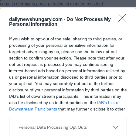
come la Germania possa permettersi di avere relazioni
scadenti contemporaneamente con gli Stati Uniti, la Cina e la
Russia.
dailynewshungary.com -
Do Not Process My
Personal Information
Ha definito l’attuale leadership europea “incredibilmente
dannosa”, avvertendo che le loro azioni stanno rompendo
così tanta “porcellana” che i processi politici potrebbero
If you wish to opt-out of the sale, sharing to third parties, or
andare fuori controllo.
processing of your personal or sensitive information for
targeted advertising by us, please use the below opt-out
Secondo Weidel, la guerra in Ucraina è essenzialmente un
section to confirm your selection. Please note that after your
conflitto per procura tra Washington e Mosca, e solo gli Stati
opt-out request is processed you may continue seeing
Uniti hanno la leva per mediare la pace. Dal punto di vista
interest-based ads based on personal information utilized by
dell’Europa, ha aggiunto, la posizione esatta del confine
us or personal information disclosed to third parties prior to
russo-ucraino dovrebbe essere secondaria rispetto alla
your opt-out. You may separately opt-out of the further
prevenzione di un’ulteriore escalation.
disclosure of your personal information by third parties on the
IAB’s list of downstream participants. This information may
Ha anche criticato i leader europei per aver rafforzato
Volodymyr Zelenskyy, sostenendo che non ha un sostegno
also be disclosed by us to third parties on the
IAB’s List of
interno sufficiente. Invece, ha suggerito che l’Europa
Downstream Participants
that may further disclose it to other
dovrebbe ritirarsi, rimanere neutrale e agire come mediatore
third parties.
piuttosto che cercare di giocare un ruolo geopolitico
dominante.
Please note that this website/app uses one or more Google
Personal Data Processing Opt Outs
services and may gather and store information including but