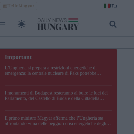
Skip
IT
HelloMagyar
to
content
L’Ungheria si prepara a restrizioni energetiche di
emergenza; la centrale nucleare di Paks potrebbe
chiudere questo fine settimana
I monumenti di Budapest resteranno al buio: le luci del
Parlamento, del Castello di Buda e della Cittadella
verranno spente
Il primo ministro Magyar afferma che l’Ungheria sta
affrontando «una delle peggiori crisi energetiche degli
ultimi decenni» e comunica la nuova data di chiusura di