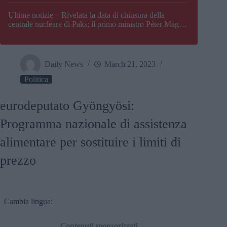
Paks
Ultime notizie – Rivelata la data di chiusura della
centrale nucleare di Paks; il primo ministro Péter Magyar
afferma che l’Ungheria potrebbe trovarsi ad affrontare
una crisi energetica
Daily News
March 21, 2023
Politica
eurodeputato Gyöngyösi:
Programma nazionale di assistenza
alimentare per sostituire i limiti di
prezzo
Cambia lingua:
Contenuti sponsorizzati