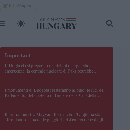
Skip
HelloMagyar
to
content
L’Ungheria si prepara a restrizioni energetiche di
emergenza; la centrale nucleare di Paks potrebbe
chiudere questo fine settimana
I monumenti di Budapest resteranno al buio: le luci del
Parlamento, del Castello di Buda e della Cittadella
verranno spente
Il primo ministro Magyar afferma che l’Ungheria sta
affrontando «una delle peggiori crisi energetiche degli
ultimi decenni» e comunica la nuova data di chiusura di