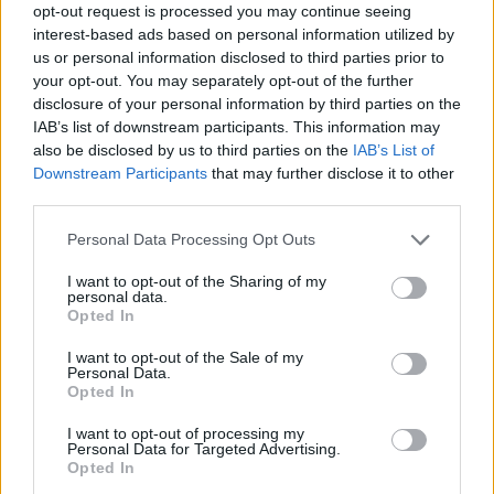
scopi definiti nel programma NÉP, e ogni sbocco
opt-out request is processed you may continue seeing
commerciale sarebbe obbligato a scambiarli con i beni
interest-based ads based on personal information utilized by
individuati nel programma, come possibile alternativa, il
us or personal information disclosed to third parties prior to
Tesoro potrebbe trasferire l’assistenza NÉP anche su una carta
your opt-out. You may separately opt-out of the further
elettronica.
disclosure of your personal information by third parties on the
IAB’s list of downstream participants. This information may
Il voucher/carta NÉP potrebbe essere utilizzato
also be disclosed by us to third parties on the
IAB’s List of
principalmente per l’acquisto
cibo domestico sano, verdure,
Downstream Participants
that may further disclose it to other
frutta, cereali, prodotti da forno, pesce, carne e
latticini
(non verrebbe utilizzato per acquistare alimenti ad
third parties.
alto contenuto di sale, zucchero e grassi come patatine,
bevande analcoliche zuccherate, bevande alcoliche, bevande
Please note that this website/app uses one or more Google
Personal Data Processing Opt Outs
energetiche, prodotti del tabacco e altri beni di lusso), nel
services and may gather and store information including but
rispetto delle norme efficaci sulla ristorazione comune.
not limited to your visit or usage behaviour. You may click to
I want to opt-out of the Sharing of my
personal data.
grant or deny consent to Google and its third-party tags to
Opted In
Disclaimer: l’unica responsabilità per le opinioni dichiarate
use your data for below specified purposes in below Google
spetta all’autore (s) Queste opinioni non riflettono
consent section.
I want to opt-out of the Sale of my
necessariamente la posizione ufficiale del Parlamento
Personal Data.
europeo.
Opted In
I want to opt-out of processing my
Personal Data for Targeted Advertising.
Opted In
Tags
#
cibo
#
commercio
#
tetto massimo dei prezzi