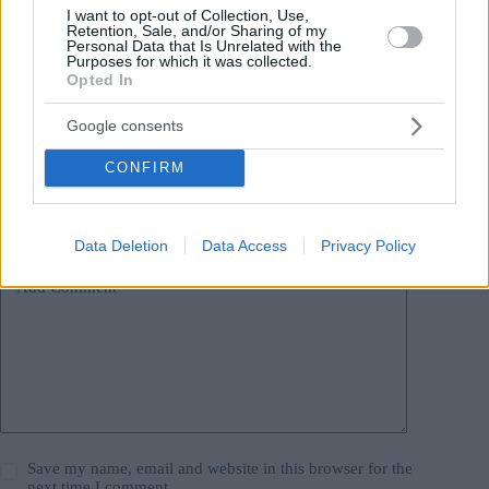
I want to opt-out of Collection, Use,
#
unione europea
Retention, Sale, and/or Sharing of my
Personal Data that Is Unrelated with the
Leave a Reply
Purposes for which it was collected.
Your email address will not be published.
Required fields are marked
*
Opted In
Google consents
Name
*
CONFIRM
Email
*
Website
Data Deletion
Data Access
Privacy Policy
Add Comment
*
Save my name, email and website in this browser for the
next time I comment.