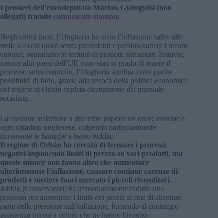
I pensieri dell’eurodeputato Márton Gyöngyösi (non
allegati) tramite
comunicato stampa
:
Negli ultimi mesi, l’Ungheria ha visto l’inflazione salire alle
stelle a livelli quasi senza precedenti e persino battere i record
europei, soprattutto in termini di prodotti alimentari Tuttavia,
mentre altri paesi dell’UE sono stati in grado di tenere il
processo sotto controllo, l’Ungheria sembra avere poche
possibilità di farlo, grazie alla revoca della politica economica
del regime di Orbán copiata direttamente dal manuale
socialista.
La costante inflazione a due cifre impone un onere enorme a
ogni cittadino ungherese, colpendo particolarmente
duramente le famiglie a basso reddito.
Il regime di Orbán ha cercato di fermare i processi
negativi imponendo limiti di prezzo su vari prodotti, ma
queste misure non fanno altro che aumentare
ulteriormente l’inflazione, causare continue carenze di
prodotti e mettere fuori mercato i piccoli rivenditori.
Jobbik (Conservatori) ha immediatamente redatto una
proposta per aumentare i limiti dei prezzi al fine di allentare
parte della pressione sull’inflazione, fornendo al contempo
assistenza mirata a coloro che ne hanno bisogno.