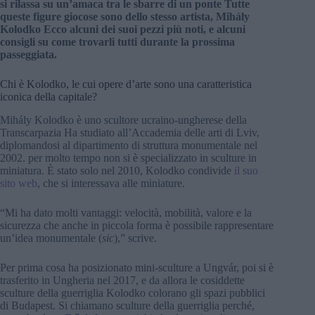
si rilassa su un’amaca tra le sbarre di un ponte Tutte
queste figure giocose sono dello stesso artista, Mihály
Kolodko Ecco alcuni dei suoi pezzi più noti, e alcuni
consigli su come trovarli tutti durante la prossima
passeggiata.
Chi è Kolodko, le cui opere d’arte sono una caratteristica
iconica della capitale?
Mihály Kolodko è uno scultore ucraino-ungherese della
Transcarpazia Ha studiato all’Accademia delle arti di Lviv,
diplomandosi al dipartimento di struttura monumentale nel
2002. per molto tempo non si è specializzato in sculture in
miniatura. È stato solo nel 2010, Kolodko condivide
il suo
sito web
, che si interessava alle miniature.
“Mi ha dato molti vantaggi: velocità, mobilità, valore e la
sicurezza che anche in piccola forma è possibile rappresentare
un’idea monumentale (
sic
),” scrive.
Per prima cosa ha posizionato mini-sculture a Ungvár, poi si è
trasferito in Ungheria nel 2017, e da allora le cosiddette
sculture della guerriglia Kolodko colorano gli spazi pubblici
di Budapest. Si chiamano sculture della guerriglia perché,