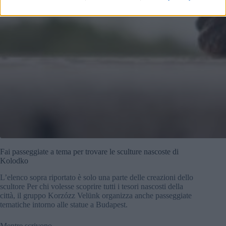
Fai passeggiate a tema per trovare le sculture nascoste di
Kolodko
L’elenco sopra riportato è solo una parte delle creazioni dello
scultore Per chi volesse scoprire tutti i tesori nascosti della
città, il gruppo Korzózz Velünk organizza anche passeggiate
tematiche intorno alle statue a Budapest.
Mentre scrivono,