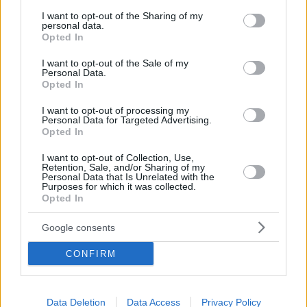
services and may gather and store information including but
not limited to your visit or usage behaviour. You may click to
I want to opt-out of the Sharing of my
personal data.
grant or deny consent to Google and its third-party tags to
Opted In
use your data for below specified purposes in below Google
consent section.
I want to opt-out of the Sale of my
Personal Data.
Opted In
I want to opt-out of processing my
Personal Data for Targeted Advertising.
Opted In
I want to opt-out of Collection, Use,
Retention, Sale, and/or Sharing of my
Personal Data that Is Unrelated with the
Purposes for which it was collected.
Opted In
Google consents
CONFIRM
Data Deletion
Data Access
Privacy Policy