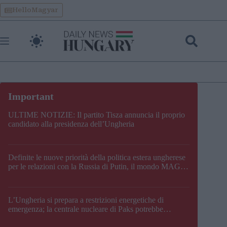
Skip
HelloMagyar
to
content
ULTIME NOTIZIE: Il partito Tisza annuncia il proprio
candidato alla presidenza dell’Ungheria
Definite le nuove priorità della politica estera ungherese
per le relazioni con la Russia di Putin, il mondo MAGA,
l’UE, il V4, la NATO e i Balcani
L’Ungheria si prepara a restrizioni energetiche di
emergenza; la centrale nucleare di Paks potrebbe
chiudere questo fine settimana