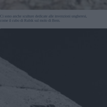
Ci sono anche sculture dedicate alle invenzioni ungheresi,
come il cubo di Rubik sul molo di Bem.