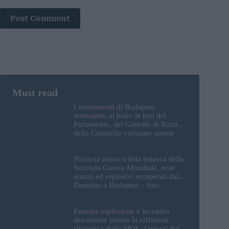
Post Comment
I monumenti di Budapest
resteranno al buio: le luci del
Parlamento, del Castello di Buda e
della Cittadella verranno spente
Preziosa motocicletta tedesca della
Seconda Guerra Mondiale, resti
umani ed esplosivi recuperati dal
Danubio a Budapest – foto
Enorme esplosione e incendio
devastante presso la raffineria
strategica della MOL: i prezzi del