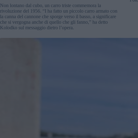
Non lontano dal cubo, un carro triste commemora la
rivoluzione del 1956. “I ha fatto un piccolo carro armato con
la canna del cannone che sporge verso il basso, a significare
che si vergogna anche di quello che gli fanno,” ha detto
Kolodko sul messaggio dietro l’opera.