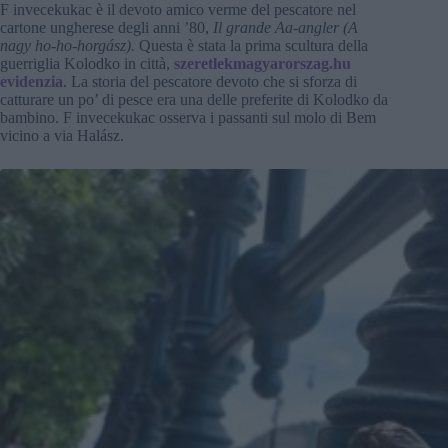
F invecekukac è il devoto amico verme del pescatore nel
cartone ungherese degli anni ’80,
Il grande Aa-angler (A
nagy ho-ho-horgász).
Questa è stata la prima scultura della
guerriglia Kolodko in città,
szeretlekmagyarorszag.hu
evidenzia
. La storia del pescatore devoto che si sforza di
catturare un po’ di pesce era una delle preferite di Kolodko da
bambino. F invecekukac osserva i passanti sul molo di Bem
vicino a via Halász.