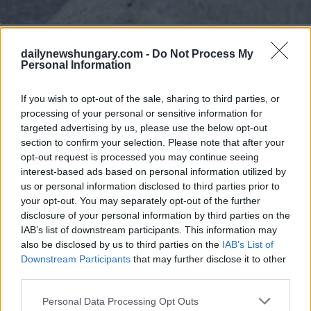
E la più recente scultura di Kolodko: Chuck Norris legato sul
dailynewshungary.com -
Do Not Process My
lato Pest del ponte Megyeri La scelta del soggetto non è
Personal Information
casuale: come
riferisce szeretlekmagyarország.hu
(EN),
quando il ponte veniva costruito, ci fu una votazione per
decidere il suo nome Molte persone desideravano intitolare il
If you wish to opt-out of the sale, sharing to third parties, or
ponte a Chuck Norris.
processing of your personal or sensitive information for
targeted advertising by us, please use the below opt-out
Sfortunatamente per loro, poiché nessun ponte nel paese può
section to confirm your selection. Please note that after your
essere intitolato a una persona ancora viva, non potrebbe
opt-out request is processed you may continue seeing
assumere il nome della famosa star. (Anche il comico
interest-based ads based on personal information utilized by
americano Stephen Colbert si è comportato bene nella
votazione, ma anche Colbert Bridge non è potuto diventare
us or personal information disclosed to third parties prior to
una scelta di nome legale.)
your opt-out. You may separately opt-out of the further
disclosure of your personal information by third parties on the
IAB’s list of downstream participants. This information may
also be disclosed by us to third parties on the
IAB’s List of
Downstream Participants
that may further disclose it to other
third parties.
Please note that this website/app uses one or more Google
Personal Data Processing Opt Outs