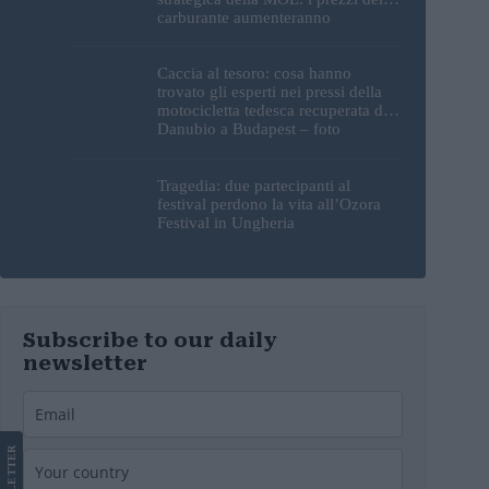
carburante aumenteranno
nuovamente?
Caccia al tesoro: cosa hanno
trovato gli esperti nei pressi della
motocicletta tedesca recuperata dal
Danubio a Budapest – foto
Tragedia: due partecipanti al
festival perdono la vita all’Ozora
Festival in Ungheria
Subscribe to our daily
newsletter
LETTER