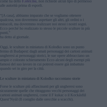
come ha detto
F.őtér.hu
, non richiede alcun tipo di permesso
alle autorità prima di esporli.
“[A casa], abbiamo imparato che se vogliamo ottenere
qualcosa, non dovremmo aspettare gli altri, gli ordini o i
miracoli, ma dovremmo realizzare noi stessi i nostri sogni.
Ecco perché ho realizzato io stesso le piccole sculture in più
punti,”
ha detto al giornale.
Oggi, le sculture in miniatura di Kolodko sono un punto
fermo di Budapest: dagli amati personaggi dei cartoni animati
ungheresi ai personaggi storici, le sue opere abbracciano un
ampio e colorato schieramento Ecco alcuni degli esempi più
famosi del suo lavoro in cui potresti essere già imbattuto
quando sei in giro per la città.
Le sculture in miniatura di Kolodko raccontano storie
Forse le sculture più affascinanti per gli ungheresi sono
sicuramente quelle che ritraggono vecchi personaggi dei
cartoni animati ungheresi, come il F kukac o il Kockásfül
Quest’Nyúl (Il coniglio dalle orecchie a scacchi).