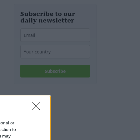
Ungheria
Subscribe to our
daily newsletter
Subscribe
sonal or
ection to
ou may