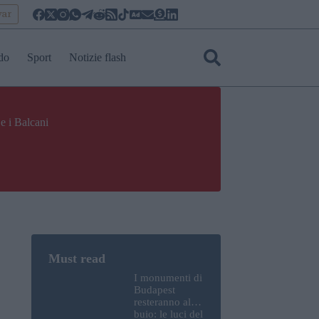
yar
do
Sport
Notizie flash
e i Balcani
I monumenti di
Budapest
resteranno al
buio: le luci del