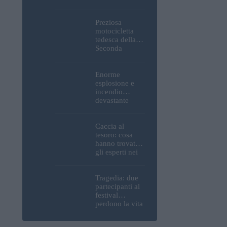
Parlamento, del
Castello di
Buda e della
Preziosa
Cittadella
motocicletta
verranno
tedesca della
spente
Seconda
Guerra
Mondiale, resti
umani ed
Enorme
esplosivi
esplosione e
recuperati dal
incendio
Danubio a
devastante
Budapest –
presso la
foto
raffineria
strategica della
Caccia al
MOL: i prezzi
tesoro: cosa
del carburante
hanno trovato
aumenteranno
gli esperti nei
nuovamente?
pressi della
motocicletta
tedesca
Tragedia: due
recuperata dal
partecipanti al
Danubio a
festival
Budapest –
perdono la vita
foto
all’Ozora
Festival in