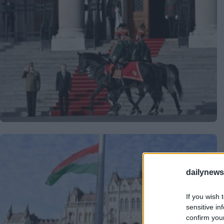
dailynew
If you wish 
sensitive in
confirm you