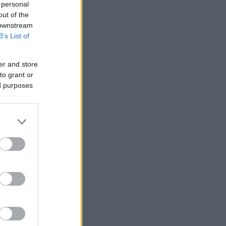
 personal
out of the
 downstream
B’s List of
er and store
to grant or
ed purposes