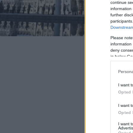
continue se
information 
further disc
participants
Downstream 
Please note
information 
deny consent
in below Go
Persona
I want t
Opted 
I want t
Opted 
I want 
Advertis
Opted 