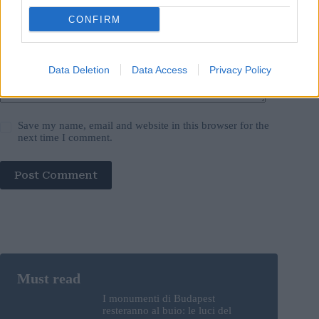
Add Comment
*
CONFIRM
Data Deletion
Data Access
Privacy Policy
Save my name, email and website in this browser for the
next time I comment.
Post Comment
I monumenti di Budapest
resteranno al buio: le luci del