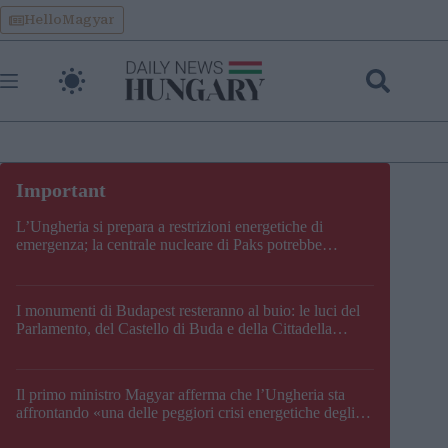
Skip
HelloMagyar
to
content
L’Ungheria si prepara a restrizioni energetiche di
emergenza; la centrale nucleare di Paks potrebbe
chiudere questo fine settimana
I monumenti di Budapest resteranno al buio: le luci del
Parlamento, del Castello di Buda e della Cittadella
verranno spente
Il primo ministro Magyar afferma che l’Ungheria sta
affrontando «una delle peggiori crisi energetiche degli
ultimi decenni» e comunica la nuova data di chiusura di