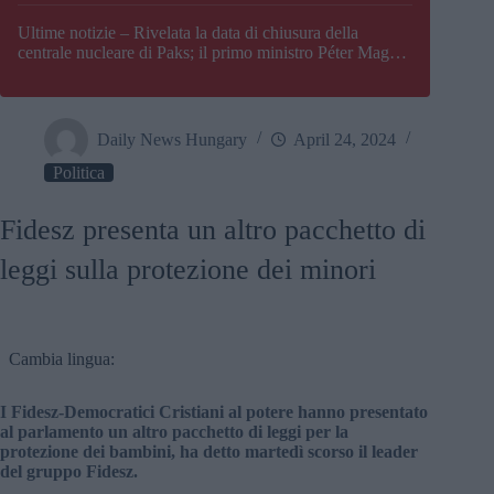
Paks
Ultime notizie – Rivelata la data di chiusura della
centrale nucleare di Paks; il primo ministro Péter Magyar
afferma che l’Ungheria potrebbe trovarsi ad affrontare
una crisi energetica
Daily News Hungary
April 24, 2024
Politica
Fidesz presenta un altro pacchetto di
leggi sulla protezione dei minori
Cambia lingua:
I Fidesz-Democratici Cristiani al potere hanno presentato
al parlamento un altro pacchetto di leggi per la
protezione dei bambini, ha detto martedì scorso il leader
del gruppo Fidesz.