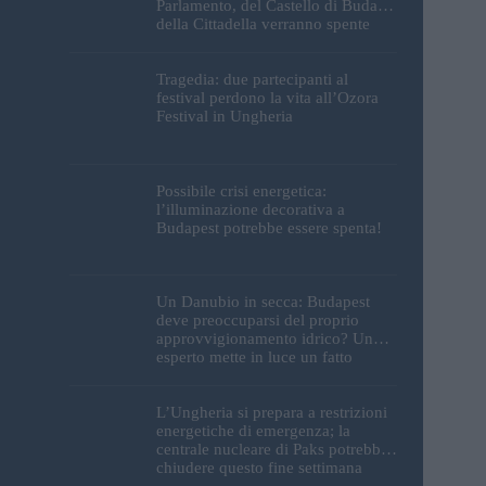
Parlamento, del Castello di Buda e
della Cittadella verranno spente
Tragedia: due partecipanti al
festival perdono la vita all’Ozora
Festival in Ungheria
Possibile crisi energetica:
l’illuminazione decorativa a
Budapest potrebbe essere spenta!
Un Danubio in secca: Budapest
deve preoccuparsi del proprio
approvvigionamento idrico? Un
esperto mette in luce un fatto
sorprendente
L’Ungheria si prepara a restrizioni
energetiche di emergenza; la
centrale nucleare di Paks potrebbe
chiudere questo fine settimana