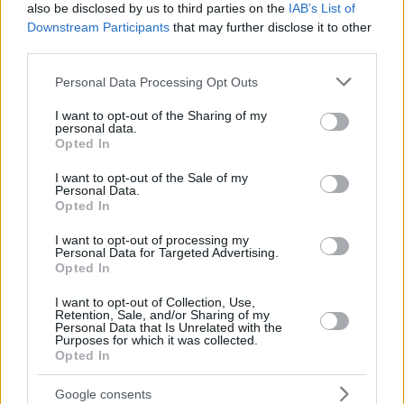
della professione a cui non viene data risposta qui, ha
also be disclosed by us to third parties on the
IAB’s List of
concluso.
Downstream Participants
that may further disclose it to other
third parties.
Leggi anche:
Please note that this website/app uses one or more Google
Personal Data Processing Opt Outs
FM ungherese Szijjártó parla di rivoluzione
services and may gather and store information including but
Cooperazione internazionale: la polizia arresta i
not limited to your visit or usage behaviour. You may click to
I want to opt-out of the Sharing of my
trafficanti d’armi slovacchi in Ungheria e Slovacchia
personal data.
grant or deny consent to Google and its third-party tags to
Opted In
use your data for below specified purposes in below Google
consent section.
Tags
I want to opt-out of the Sale of my
Personal Data.
#
fidesz
#
legge
#
parlamento ungherese
#
ungheria
Opted In
Leave a Reply
I want to opt-out of processing my
Your email address will not be published.
Required fields are marked
*
Personal Data for Targeted Advertising.
Opted In
Name
*
I want to opt-out of Collection, Use,
Retention, Sale, and/or Sharing of my
Personal Data that Is Unrelated with the
Email
*
Purposes for which it was collected.
Opted In
Website
Google consents