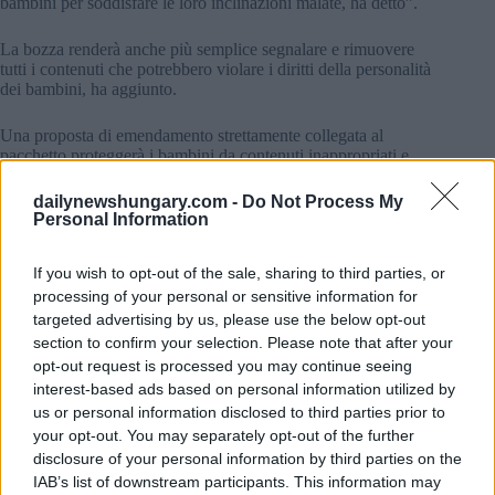
bambini per soddisfare le loro inclinazioni malate, ha detto”.
La bozza renderà anche più semplice segnalare e rimuovere
tutti i contenuti che potrebbero violare i diritti della personalità
dei bambini, ha aggiunto.
Una proposta di emendamento strettamente collegata al
pacchetto proteggerà i bambini da contenuti inappropriati e
darà ai genitori i mezzi per richiedere un tipo di “filtered
internet” per i loro figli, con i siti inseriti nella lista nera
dailynewshungary.com -
Do Not Process My
dell’Autorità nazionale per i media e le infocomunicazioni
Personal Information
che verranno bloccati, ha affermato.
If you wish to opt-out of the sale, sharing to third parties, or
Si affrontano problemi reali?
processing of your personal or sensitive information for
Ancora, non ci sono notizie se il gabinetto Orbán ha
targeted advertising by us, please use the below opt-out
intenzione di risolvere i problemi più importanti del settore È
section to confirm your selection. Please note that after your
sottofinanziato, i lavoratori sono pagati un salario
opt-out request is processed you may continue seeing
estremamente basso, un bambino di 14 anni riceve 5400 HUF
interest-based ads based on personal information utilized by
come paghetta, solo 1500 HUF sono spesi per la
us or personal information disclosed to third parties prior to
colazione/pranzo/cena di un bambino Come politico András
your opt-out. You may separately opt-out of the further
Jámbor
fatto notare
, gran parte dei giovani che abbandonano
l’assistenza diventano senzatetto e la prostituzione è presente
disclosure of your personal information by third parties on the
tra i bambini. “Si potrebbe continuare a lungo sulle esigenze
IAB’s list of downstream participants. This information may