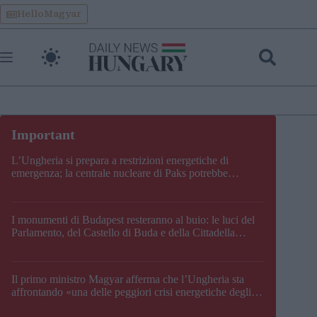
Skip
HelloMagyar
to
content
L’Ungheria si prepara a restrizioni energetiche di
emergenza; la centrale nucleare di Paks potrebbe
chiudere questo fine settimana
I monumenti di Budapest resteranno al buio: le luci del
Parlamento, del Castello di Buda e della Cittadella
verranno spente
Il primo ministro Magyar afferma che l’Ungheria sta
affrontando «una delle peggiori crisi energetiche degli
ultimi decenni» e comunica la nuova data di chiusura di