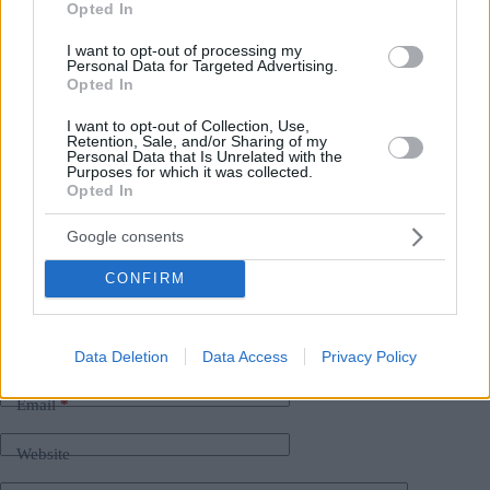
Opted In
Leggi anche:
I want to opt-out of processing my
Personal Data for Targeted Advertising.
Il figlio del primo ministro Orán sta aiutando
Opted In
l’intelligence militare russa? Leggi di più
QUI
Ministro della Difesa ungherese: altri due elicotteri
I want to opt-out of Collection, Use,
Airbus H225M aggiunti alla flotta ungherese
Retention, Sale, and/or Sharing of my
Personal Data that Is Unrelated with the
Purposes for which it was collected.
Opted In
Tags
#
budapest
#
commemorazione
#
governo ungherese
Google consents
#
ungheria
Leave a Reply
CONFIRM
Your email address will not be published.
Required fields are marked
*
Name
*
Data Deletion
Data Access
Privacy Policy
Email
*
Website