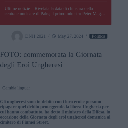
Paks
Ultime notizie – Rivelata la data di chiusura della
centrale nucleare di Paks; il primo ministro Péter Magyar
afferma che l’Ungheria potrebbe trovarsi ad affrontare
una crisi energetica
DNH 2021
May 27, 2024
Politica
FOTO: commemorata la Giornata
degli Eroi Ungheresi
Cambia lingua:
Gli ungheresi sono in debito con i loro eroi e possono
ripagare quel debito proteggendo la libera Ungheria per
cui hanno combattuto, ha detto il ministro della Difesa, in
occasione della Giornata degli eroi ungheresi domenica al
cimitero di Fiumei Street.