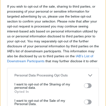
If you wish to opt-out of the sale, sharing to third parties, or
processing of your personal or sensitive information for
targeted advertising by us, please use the below opt-out
section to confirm your selection. Please note that after your
opt-out request is processed you may continue seeing
interest-based ads based on personal information utilized by
us or personal information disclosed to third parties prior to
your opt-out. You may separately opt-out of the further
disclosure of your personal information by third parties on the
IAB’s list of downstream participants. This information may
also be disclosed by us to third parties on the
IAB’s List of
Downstream Participants
that may further disclose it to other
third parties.
Please note that this website/app uses one or more Google
Personal Data Processing Opt Outs
services and may gather and store information including but
“È da qui, presso le tombe degli eroi morti per la patria, che
diciamo loro che noi ungheresi non vogliamo la guerra, ma la
not limited to your visit or usage behaviour. You may click to
I want to opt-out of the Sharing of my
personal data.
pace; non eroi morti, ma uomini, mariti e padri vivi,” ha detto.
grant or deny consent to Google and its third-party tags to
Opted In
use your data for below specified purposes in below Google
Il parlamento ungherese ha approvato la legge nel giorno
consent section.
I want to opt-out of the Sale of my
della memoria in onore degli eroi ungheresi il 19 luglio 2001.
Personal Data.