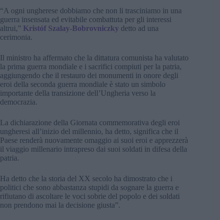
“A ogni ungherese dobbiamo che non li trasciniamo in una
guerra insensata ed evitabile combattuta per gli interessi
altrui,”
Kristóf Szalay-Bobrovniczky
detto ad una
cerimonia.
Il ministro ha affermato che la dittatura comunista ha valutato
la prima guerra mondiale e i sacrifici compiuti per la patria,
aggiungendo che il restauro dei monumenti in onore degli
eroi della seconda guerra mondiale è stato un simbolo
importante della transizione dell’Ungheria verso la
democrazia.
La dichiarazione della Giornata commemorativa degli eroi
ungheresi all’inizio del millennio, ha detto, significa che il
Paese renderà nuovamente omaggio ai suoi eroi e apprezzerà
il viaggio millenario intrapreso dai suoi soldati in difesa della
patria.
Ha detto che la storia del XX secolo ha dimostrato che i
politici che sono abbastanza stupidi da sognare la guerra e
rifiutano di ascoltare le voci sobrie del popolo e dei soldati
non prendono mai la decisione giusta”.