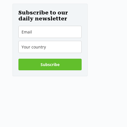
notizie
riguardo
all’approvvigio
Subscribe to our
namento di
daily newsletter
acqua potabile
Subscribe