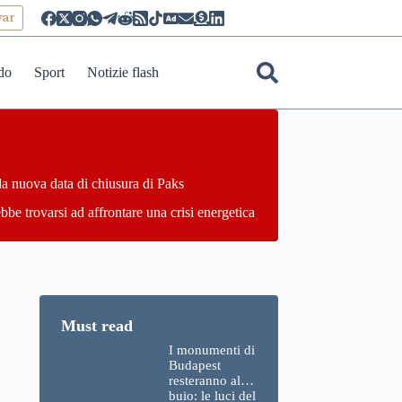
yar
do
Sport
Notizie flash
la nuova data di chiusura di Paks
bbe trovarsi ad affrontare una crisi energetica
I monumenti di
Budapest
resteranno al
buio: le luci del