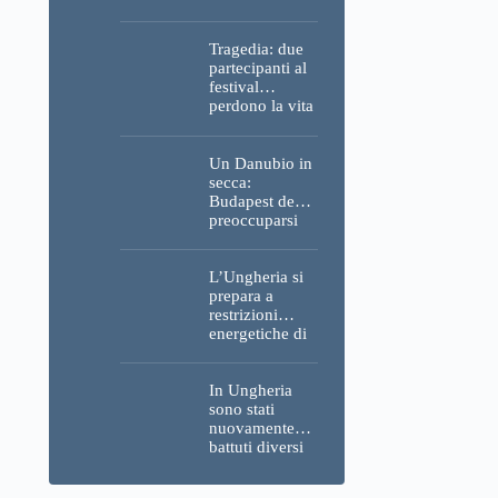
Parlamento, del
Castello di
Buda e della
Tragedia: due
Cittadella
partecipanti al
verranno
festival
spente
perdono la vita
all’Ozora
Festival in
Ungheria
Un Danubio in
secca:
Budapest deve
preoccuparsi
del proprio
approvvigiona
mento idrico?
L’Ungheria si
Un esperto
prepara a
mette in luce
restrizioni
un fatto
energetiche di
sorprendente
emergenza; la
centrale
nucleare di
In Ungheria
Paks potrebbe
sono stati
chiudere
nuovamente
questo fine
battuti diversi
settimana
record di
caldo; buone