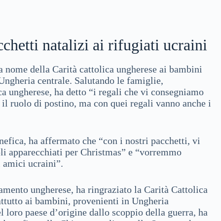
chetti natalizi ai rifugiati ucraini
i a nome della Carità cattolica ungherese ai bambini
l’Ungheria centrale. Salutando le famiglie,
ica ungherese, ha detto “i regali che vi consegniamo
 il ruolo di postino, ma con quei regali vanno anche i
efica, ha affermato che “con i nostri pacchetti, vi
voli apparecchiati per Christmas” e “vorremmo
 amici ucraini”.
lamento ungherese, ha ringraziato la Carità Cattolica
rattutto ai bambini, provenienti in Ungheria
l loro paese d’origine dallo scoppio della guerra, ha