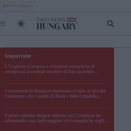
Skip
HelloMagyar
to
content
L’Ungheria si prepara a restrizioni energetiche di
emergenza; la centrale nucleare di Paks potrebbe
chiudere questo fine settimana
I monumenti di Budapest resteranno al buio: le luci del
Parlamento, del Castello di Buda e della Cittadella
verranno spente
Il primo ministro Magyar afferma che l’Ungheria sta
affrontando «una delle peggiori crisi energetiche degli
ultimi decenni» e comunica la nuova data di chiusura di