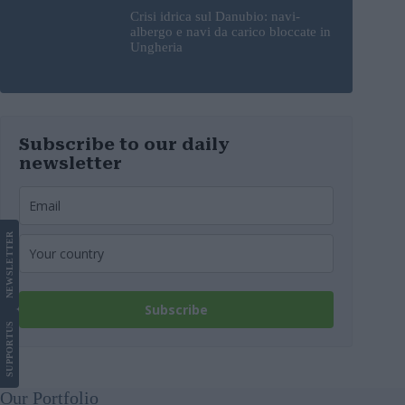
Crisi idrica sul Danubio: navi-
albergo e navi da carico bloccate in
Ungheria
Subscribe to our daily
newsletter
LETTER
NEWS
Subscribe
US
SUPPORT
Our Portfolio