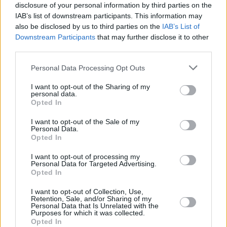
disclosure of your personal information by third parties on the
IAB’s list of downstream participants. This information may
also be disclosed by us to third parties on the
IAB’s List of
Downstream Participants
that may further disclose it to other
third parties.
Please note that this website/app uses one or more Google
Personal Data Processing Opt Outs
services and may gather and store information including but
not limited to your visit or usage behaviour. You may click to
I want to opt-out of the Sharing of my
personal data.
grant or deny consent to Google and its third-party tags to
Opted In
use your data for below specified purposes in below Google
consent section.
I want to opt-out of the Sale of my
Personal Data.
Opted In
I want to opt-out of processing my
Personal Data for Targeted Advertising.
Opted In
I want to opt-out of Collection, Use,
Retention, Sale, and/or Sharing of my
Personal Data that Is Unrelated with the
Purposes for which it was collected.
Opted In