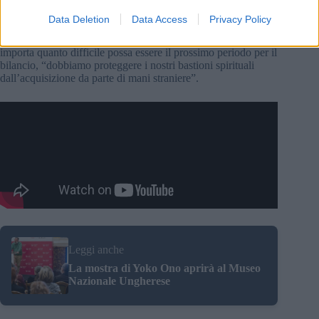
Data Deletion
Data Access
Privacy Policy
Ha detto che le risorse finanziarie necessarie affinché il museo
possa svolgere i suoi compiti devono essere fornite e, non
importa quanto difficile possa essere il prossimo periodo per il
bilancio, “dobbiamo proteggere i nostri bastioni spirituali
dall’acquisizione da parte di mani straniere”.
Leggi anche
La mostra di Yoko Ono aprirà al Museo
Nazionale Ungherese