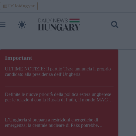
Skip
HelloMagyar
to
content
ULTIME NOTIZIE: Il partito Tisza annuncia il proprio
candidato alla presidenza dell’Ungheria
Definite le nuove priorità della politica estera ungherese
per le relazioni con la Russia di Putin, il mondo MAGA,
l’UE, il V4, la NATO e i Balcani
L’Ungheria si prepara a restrizioni energetiche di
emergenza; la centrale nucleare di Paks potrebbe
chiudere questo fine settimana