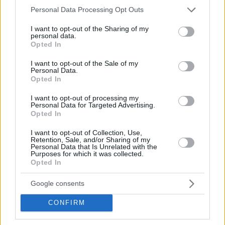
Please note that this website/app uses one or more Google
Personal Data Processing Opt Outs
services and may gather and store information including but
not limited to your visit or usage behaviour. You may click to
I want to opt-out of the Sharing of my
personal data.
grant or deny consent to Google and its third-party tags to
Opted In
use your data for below specified purposes in below Google
consent section.
I want to opt-out of the Sale of my
Personal Data.
Opted In
I want to opt-out of processing my
Personal Data for Targeted Advertising.
Opted In
I want to opt-out of Collection, Use,
Retention, Sale, and/or Sharing of my
Personal Data that Is Unrelated with the
Purposes for which it was collected.
Opted In
Google consents
CONFIRM