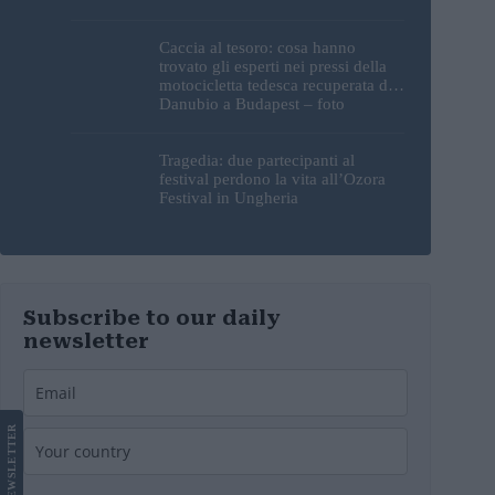
nuovamente?
Caccia al tesoro: cosa hanno
trovato gli esperti nei pressi della
motocicletta tedesca recuperata dal
Danubio a Budapest – foto
Tragedia: due partecipanti al
festival perdono la vita all’Ozora
Festival in Ungheria
Subscribe to our daily
newsletter
LETTER
NEWS