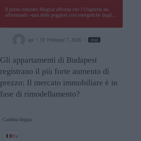
Il primo ministro Magyar afferma che l’Ungheria sta
affrontando «una delle peggiori crisi energetiche degli
ultimi decenni» e comunica la nuova data di chiusura di
Paks
api
February 7, 2026
real
Gli appartamenti di Budapest
registrano il più forte aumento di
prezzo: Il mercato immobiliare è in
fase di rimodellamento?
Cambia lingua:
IT