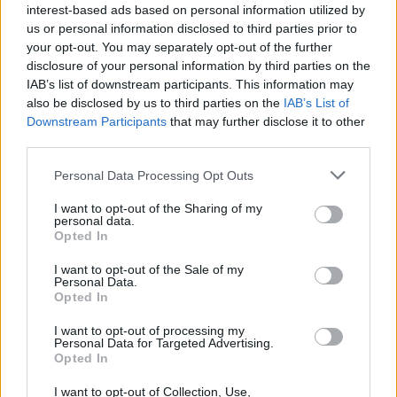
interest-based ads based on personal information utilized by
I quartieri esterni di Pest erano più accessibili, con prezzi
us or personal information disclosed to third parties prior to
medi degli appartamenti in mattoni che si aggiravano intorno
your opt-out. You may separately opt-out of the further
a 1 milione di HUF al metro quadro. Il distretto XIV è stato il
disclosure of your personal information by third parties on the
più costoso con 1,26 milioni di HUF, mentre il distretto XVIII
è stato il più economico con 836.000 HUF.
IAB’s list of downstream participants. This information may
also be disclosed by us to third parties on the
IAB’s List of
Complessivamente, i prezzi degli appartamenti in mattoni
Downstream Participants
that may further disclose it to other
sono aumentati in media del 22,6 percento rispetto al 2024,
third parties.
anche se la crescita è stata molto variabile, da un
impressionante aumento del 55 percento nel Distretto I ad
Please note that this website/app uses one or more Google
Personal Data Processing Opt Outs
appena il 2 percento nel Distretto XVIII.
services and may gather and store information including but
not limited to your visit or usage behaviour. You may click to
I want to opt-out of the Sharing of my
personal data.
Dove i prezzi sono aumentati di più?
grant or deny consent to Google and its third-party tags to
Opted In
use your data for below specified purposes in below Google
Gli appartamenti a schiera hanno registrato cambiamenti
consent section.
ancora più drammatici. I prezzi variavano tra 900.000 e 1,3
I want to opt-out of the Sale of my
Personal Data.
milioni di HUF al metro quadrato, anche se alcuni edifici in
Opted In
cemento armato superavano questa fascia. Il Distretto II ha
registrato prezzi vicini a 1,5 milioni di HUF, mentre il
I want to opt-out of processing my
Distretto XI è stato l’area di appartamenti a pannelli più
Personal Data for Targeted Advertising.
costosa, con 1,28 milioni di HUF, seguito da vicino dal
Opted In
Distretto XIII.
I want to opt-out of Collection, Use,