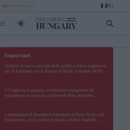
Skip
IT
HelloMagyar
to
content
Definite le nuove priorità della politica estera ungherese
per le relazioni con la Russia di Putin, il mondo MAGA,
l’UE, il V4, la NATO e i Balcani
L’Ungheria si prepara a restrizioni energetiche di
emergenza; la centrale nucleare di Paks potrebbe
chiudere questo fine settimana
I monumenti di Budapest resteranno al buio: le luci del
Parlamento, del Castello di Buda e della Cittadella
verranno spente