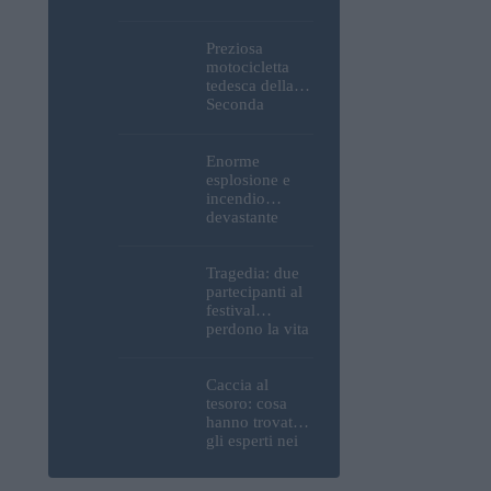
Parlamento, del
Castello di
Buda e della
Preziosa
Cittadella
motocicletta
verranno
tedesca della
spente
Seconda
Guerra
Mondiale, resti
umani ed
Enorme
esplosivi
esplosione e
recuperati dal
incendio
Danubio a
devastante
Budapest –
presso la
foto
raffineria
strategica della
Tragedia: due
MOL: i prezzi
partecipanti al
del carburante
festival
aumenteranno
perdono la vita
nuovamente?
all’Ozora
Festival in
Ungheria
Caccia al
tesoro: cosa
hanno trovato
gli esperti nei
pressi della
motocicletta