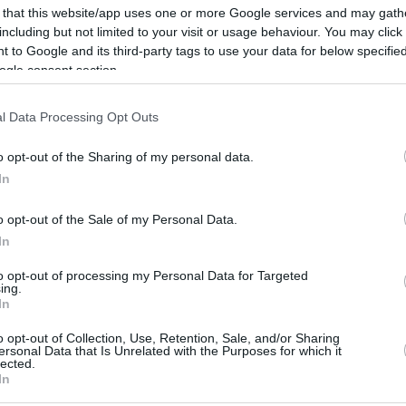
 that this website/app uses one or more Google services and may gath
including but not limited to your visit or usage behaviour. You may click 
 to Google and its third-party tags to use your data for below specifi
ogle consent section.
l Data Processing Opt Outs
o opt-out of the Sharing of my personal data.
mentato i recenti avvenimenti L’intervista si è
In
 immobili da parte dello Stato ungherese e su vari
anche gli eventi definiti peccato storico da László
o opt-out of the Sale of my Personal Data.
In
to opt-out of processing my Personal Data for Targeted
pubblico in Slovacchia
ing.
In
prava beni immobili e fabbricati con fondi pubblici,
o opt-out of Collection, Use, Retention, Sale, and/or Sharing
ersonal Data that Is Unrelated with the Purposes for which it
ungherese non comunicava con la Slovacchia su questi
lected.
tivo dello stato ungherese.
In