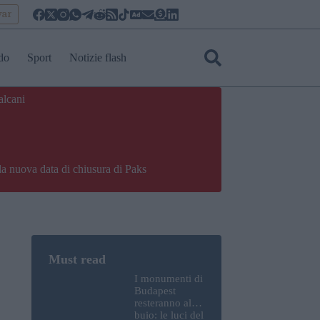
yar
do
Sport
Notizie flash
alcani
la nuova data di chiusura di Paks
I monumenti di
Budapest
resteranno al
buio: le luci del