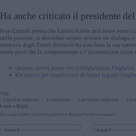
Ha anche criticato il presidente d
Ivan Curzok pensa che László Kövér non fosse etero con 
nelle persone, si dovrebbe invece avviare un dialogo, e
ministro degli Esteri slovacco ha concluso la sua inter
vuole però che la comprensione e l’accettazione siano
Quattro nuovi ponti che collegheranno Ungheria 
Kit etnico per beneficiare di buoni legami Ungher
Tags
#
governo ungherese
#
immobiliare
#
parlamento ungherese
#
pres
Leave a Reply
Your email address will not be published.
Required fields are marked
*
Name
*
Email
*