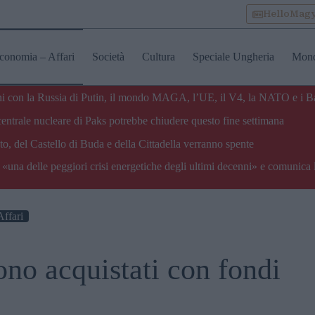
HelloMag
conomia – Affari
Società
Cultura
Speciale Ungheria
Mon
zioni con la Russia di Putin, il mondo MAGA, l’UE, il V4, la NATO e i B
centrale nucleare di Paks potrebbe chiudere questo fine settimana
o, del Castello di Buda e della Cittadella verranno spente
«una delle peggiori crisi energetiche degli ultimi decenni» e comunica 
ffari
ono acquistati con fondi