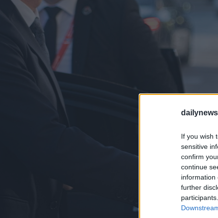
dailynew
If you wish 
sensitive in
confirm you
continue se
information 
further disc
participants
Downstream 