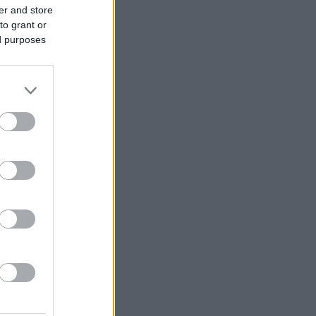
er and store
to grant or
ed purposes