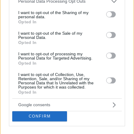
Personal Data Processing Opt Outs
services and may gather and store information including but
Tags
not limited to your visit or usage behaviour. You may click to
I want to opt-out of the Sharing of my
#
animali
#
governo ungherese
#
ungheria
personal data.
grant or deny consent to Google and its third-party tags to
Leave a Reply
Opted In
use your data for below specified purposes in below Google
Your email address will not be published.
Required fields are marked
*
consent section.
I want to opt-out of the Sale of my
Personal Data.
Opted In
Name
*
I want to opt-out of processing my
Email
*
Personal Data for Targeted Advertising.
Opted In
Website
I want to opt-out of Collection, Use,
Retention, Sale, and/or Sharing of my
Personal Data that Is Unrelated with the
Add Comment
*
Purposes for which it was collected.
Opted In
Google consents
CONFIRM