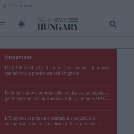
Skip
HelloMagyar
to
content
ULTIME NOTIZIE: Il partito Tisza annuncia il proprio
candidato alla presidenza dell’Ungheria
Definite le nuove priorità della politica estera ungherese
per le relazioni con la Russia di Putin, il mondo MAGA,
l’UE, il V4, la NATO e i Balcani
L’Ungheria si prepara a restrizioni energetiche di
emergenza; la centrale nucleare di Paks potrebbe
chiudere questo fine settimana