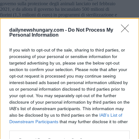
governo sulla protezione degli animali lanciato nel febbraio
2021, e da allora il governo ha incanalato 500 milioni di
fiorini (1,3 milioni di euro) in programmi di sterilizzazione e
100 milioni di fiorini (258.337 euro) in ONG per la
protezione degli animali.
dailynewshungary.com -
Do Not Process My
Personal Information
Ha sottolineato l’istituzione del Consiglio nazionale per la
protezione degli animali e anche che i rappresentanti delle
If you wish to opt-out of the sale, sharing to third parties, or
organizzazioni scientifiche statali e delle ONG hanno firmato
un codice sulla protezione degli animali, il primo nella storia
processing of your personal or sensitive information for
della protezione degli animali domestici.
targeted advertising by us, please use the below opt-out
section to confirm your selection. Please note that after your
Inoltre, sono state promulgate norme sugli animali randagi e
opt-out request is processed you may continue seeing
le leggi penali individuali sono state modificate per inasprire
interest-based ads based on personal information utilized by
le sanzioni per la crudeltà sugli animali.
us or personal information disclosed to third parties prior to
your opt-out. You may separately opt-out of the further
Leggi anche:
disclosure of your personal information by third parties on the
IAB’s list of downstream participants. This information may
FOTO: Nuova moneta in fiorino con motivo davvero
also be disclosed by us to third parties on the
IAB’s List of
unico in arrivo oggi!
Downstream Participants
that may further disclose it to other
BREAKING: La Slovacchia ripristina da domani il
third parties.
controllo di frontiera al confine ungherese
Please note that this website/app uses one or more Google