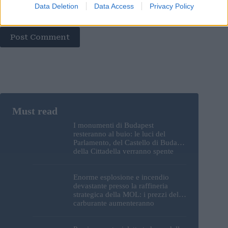
Save my name, email and website in this browser for the
Data Deletion
Data Access
Privacy Policy
next time I comment.
Post Comment
I monumenti di Budapest
resteranno al buio: le luci del
Parlamento, del Castello di Buda e
della Cittadella verranno spente
Enorme esplosione e incendio
devastante presso la raffineria
strategica della MOL: i prezzi del
carburante aumenteranno
nuovamente?