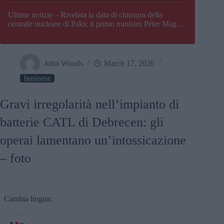
Paks
Ultime notizie – Rivelata la data di chiusura della
centrale nucleare di Paks; il primo ministro Péter Magyar
afferma che l’Ungheria potrebbe trovarsi ad affrontare
una crisi energetica
John Woods
March 17, 2026
business
Gravi irregolarità nell’impianto di
batterie CATL di Debrecen: gli
operai lamentano un’intossicazione
– foto
Cambia lingua: