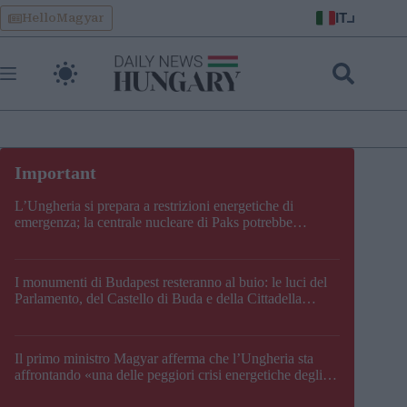
Skip
IT
HelloMagyar
to
content
L’Ungheria si prepara a restrizioni energetiche di
emergenza; la centrale nucleare di Paks potrebbe
chiudere questo fine settimana
I monumenti di Budapest resteranno al buio: le luci del
Parlamento, del Castello di Buda e della Cittadella
verranno spente
Il primo ministro Magyar afferma che l’Ungheria sta
affrontando «una delle peggiori crisi energetiche degli
ultimi decenni» e comunica la nuova data di chiusura di