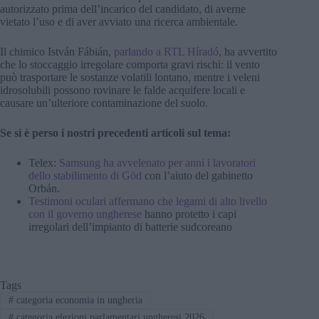
autorizzato prima dell’incarico del candidato, di averne
vietato l’uso e di aver avviato una ricerca ambientale.
Il chimico István Fábián,
parlando a RTL Híradó
, ha avvertito
che lo stoccaggio irregolare comporta gravi rischi: il vento
può trasportare le sostanze volatili lontano, mentre i veleni
idrosolubili possono rovinare le falde acquifere locali e
causare un’ulteriore contaminazione del suolo.
Se si è perso i nostri precedenti articoli sul tema:
Telex:
Samsung ha avvelenato per anni i lavoratori
dello stabilimento di Göd
con l’aiuto del gabinetto
Orbán.
Testimoni oculari affermano che legami di alto livello
con il governo ungherese
hanno protetto i capi
irregolari dell’impianto di batterie sudcoreano
Tags
#
categoria economia in ungheria
#
categoria elezioni parlamentari ungheresi 2026