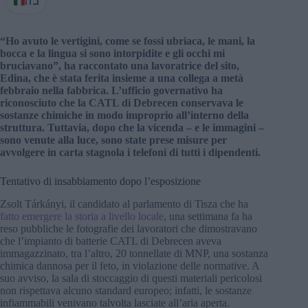
IT
“Ho avuto le vertigini, come se fossi ubriaca, le mani, la
bocca e la lingua si sono intorpidite e gli occhi mi
bruciavano”, ha raccontato una lavoratrice del sito,
Edina, che è stata ferita insieme a una collega a metà
febbraio nella fabbrica. L’ufficio governativo ha
riconosciuto che la CATL di Debrecen conservava le
sostanze chimiche in modo improprio all’interno della
struttura. Tuttavia, dopo che la vicenda – e le immagini –
sono venute alla luce, sono state prese misure per
avvolgere in carta stagnola i telefoni di tutti i dipendenti.
Tentativo di insabbiamento dopo l’esposizione
Zsolt Tárkányi, il candidato al parlamento di Tisza che ha
fatto emergere la storia a livello locale
, una settimana fa ha
reso pubbliche le fotografie dei lavoratori che dimostravano
che l’impianto di batterie CATL di Debrecen aveva
immagazzinato, tra l’altro, 20 tonnellate di MNP, una sostanza
chimica dannosa per il feto, in violazione delle normative. A
suo avviso, la sala di stoccaggio di questi materiali pericolosi
non rispettava alcuno standard europeo; infatti, le sostanze
infiammabili venivano talvolta lasciate all’aria aperta.