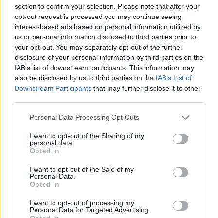
section to confirm your selection. Please note that after your
opt-out request is processed you may continue seeing
interest-based ads based on personal information utilized by
us or personal information disclosed to third parties prior to
your opt-out. You may separately opt-out of the further
disclosure of your personal information by third parties on the
IAB’s list of downstream participants. This information may
also be disclosed by us to third parties on the
IAB’s List of
Downstream Participants
that may further disclose it to other
Foto:
Zsolt Tárkányi – Tisza/FB
third parties.
Tisza offre un nuovo accordo agli impianti di batterie
Please note that this website/app uses one or more Google
Secondo Tárkányi, le autorità entrano in azione
solo quando
Personal Data Processing Opt Outs
services and may gather and store information including but
la stampa o i partiti di opposizione rendono pubbliche le
irregolarità
. Se Tisza dovesse trionfare il 12 aprile, sostiene,
not limited to your visit or usage behaviour. You may click to
I want to opt-out of the Sharing of my
personal data.
queste fabbriche di batterie dovranno stringere nuovi patti con
grant or deny consent to Google and its third-party tags to
Opted In
il Governo, tra cui il rispetto 24 ore su 24 di ogni
use your data for below specified purposes in below Google
regolamento. Attualmente, alcuni impianti “ignorano le regole
consent section.
I want to opt-out of the Sale of my
ungheresi” perché il Governo lo permette.
Personal Data.
Opted In
“È impossibile importare lavoratori ospiti dell’Estremo
Oriente a migliaia come manodopera a basso costo. Con i
I want to opt-out of processing my
loro bei profitti, i salari europei devono essere pagati ai
Personal Data for Targeted Advertising.
lavoratori ungheresi, che li ripagheranno con un lavoro
Opted In