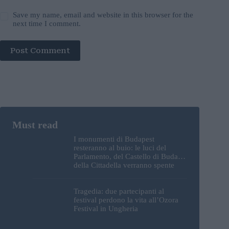
Save my name, email and website in this browser for the
next time I comment.
Post Comment
I monumenti di Budapest
resteranno al buio: le luci del
Parlamento, del Castello di Buda e
della Cittadella verranno spente
Tragedia: due partecipanti al
festival perdono la vita all’Ozora
Festival in Ungheria