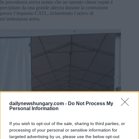
In precedenza aveva notato che un operaio cinese ospite è
precipitato da una grande altezza durante la costruzione
presso l’impianto CATL, richiedendo l’arrivo di
un’ambulanza aerea.
dailynewshungary.com -
Do Not Process My
Personal Information
If you wish to opt-out of the sale, sharing to third parties, or
processing of your personal or sensitive information for
targeted advertising by us, please use the below opt-out