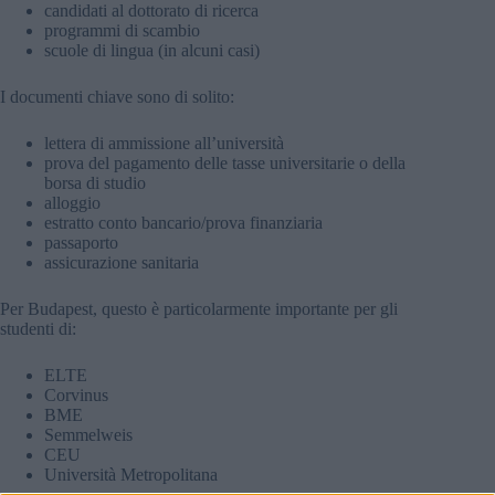
candidati al dottorato di ricerca
programmi di scambio
scuole di lingua (in alcuni casi)
I documenti chiave sono di solito:
lettera di ammissione all’università
prova del pagamento delle tasse universitarie o della
borsa di studio
alloggio
estratto conto bancario/prova finanziaria
passaporto
assicurazione sanitaria
Per Budapest, questo è particolarmente importante per gli
studenti di:
ELTE
Corvinus
BME
Semmelweis
CEU
Università Metropolitana