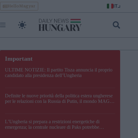
Skip
IT
HelloMagyar
to
content
ULTIME NOTIZIE: Il partito Tisza annuncia il proprio
candidato alla presidenza dell’Ungheria
Definite le nuove priorità della politica estera ungherese
per le relazioni con la Russia di Putin, il mondo MAGA,
l’UE, il V4, la NATO e i Balcani
L’Ungheria si prepara a restrizioni energetiche di
emergenza; la centrale nucleare di Paks potrebbe
chiudere questo fine settimana