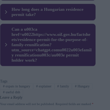
Sometimes, but the exact rules depend on the student’s
How long does a Hungarian residence
permit type and duration.
permit take?
Timelines vary, but many applications take several weeks
Can a u003ca
to a few months.
href=u0022https://www.oif.gov.hu/factshe
ets/residence-permit-for-the-purpose-of-
family-reunification?
utm_source=chatgpt.comu0022u003efamil
y reunificationu003c/au003e permit
holder work?
In many cases yes, especially if the employment
appendix is included in the single procedure.
Tags
#
expats in hungary
#
explainer
#
family
#
Hungary
#
useful dnh
Leave a Reply
Your email address will not be published.
Required fields are marked
*