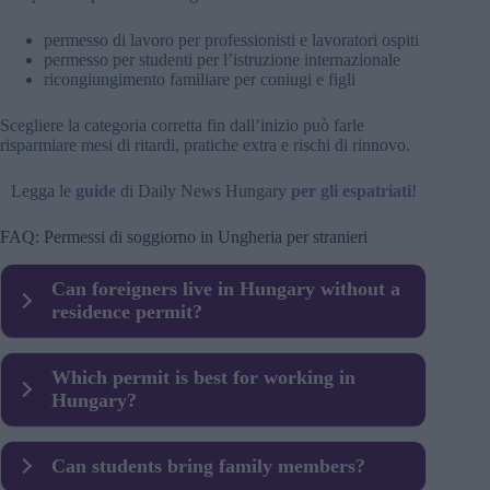
permesso di lavoro per professionisti e lavoratori ospiti
permesso per studenti per l’istruzione internazionale
ricongiungimento familiare per coniugi e figli
Scegliere la categoria corretta fin dall’inizio può farle
risparmiare mesi di ritardi, pratiche extra e rischi di rinnovo.
Legga le
guide
di Daily News Hungary
per gli espatriati
!
FAQ: Permessi di soggiorno in Ungheria per stranieri
Can foreigners live in Hungary without a
residence permit?
EU citizens can usually stay with registration, but non-
Which permit is best for working in
EU citizens normally need a permit.
Hungary?
The single residence and work permit is the most
Can students bring family members?
common.