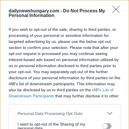
Il percorso per studenti è una delle categorie di residenza per
dailynewshungary.com -
Do Not Process My
stranieri con il maggior numero di presenze in Ungheria.
Personal Information
Opzioni di ricongiungimento familiare
If you wish to opt-out of the sale, sharing to third parties, or
Un permesso di soggiorno per ricongiungimento familiare
processing of your personal or sensitive information for
può essere disponibile per il coniuge, il partner registrato o il
targeted advertising by us, please use the below opt-out
figlio minore di:
section to confirm your selection. Please note that after your
opt-out request is processed you may continue seeing
un cittadino ungherese
interest-based ads based on personal information utilized by
di un residente straniero legale in Ungheria
us or personal information disclosed to third parties prior to
un residente permanente
un rifugiato riconosciuto
your opt-out. You may separately opt-out of the further
alcuni titolari di permesso con status di lungo termine
disclosure of your personal information by third parties on the
IAB’s list of downstream participants. This information may
I documenti tipici includono:
also be disclosed by us to third parties on the
IAB’s List of
Downstream Participants
that may further disclose it to other
certificato di matrimonio
third parties.
certificato di nascita
prova di parentela
Please note that this website/app uses one or more Google
Personal Data Processing Opt Outs
carta di soggiorno dello sponsor
services and may gather and store information including but
prova di alloggio
not limited to your visit or usage behaviour. You may click to
I want to opt-out of the Sharing of my
prova di fondi sufficienti
personal data.