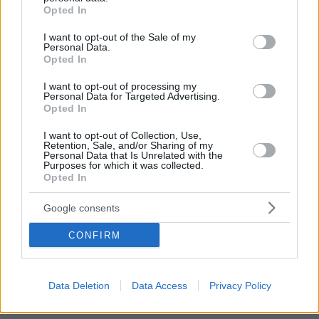
grant or deny consent to Google and its third-party tags to
copertura sanitaria
Opted In
use your data for below specified purposes in below Google
consent section.
La validità del permesso spesso non può superare la validità
I want to opt-out of the Sale of my
Personal Data.
del permesso dello sponsor, il che è un dettaglio cruciale per
Opted In
le famiglie che intendono soggiornare a lungo termine.
I want to opt-out of processing my
Come funziona il processo di richiesta di Enter Hungary
Personal Data for Targeted Advertising.
Opted In
La maggior parte delle moderne domande viene gestita
attraverso la piattaforma di immigrazione online
Enter
I want to opt-out of Collection, Use,
Hungary
.
Retention, Sale, and/or Sharing of my
Personal Data that Is Unrelated with the
Purposes for which it was collected.
Il flusso abituale è:
Opted In
scegliere la categoria di permesso corretta
Google consents
caricare il passaporto + i documenti di supporto
pagare la tassa
CONFIRM
presentare i dati biometrici quando richiesto
attendere la decisione
ritirare la carta di soggiorno
Data Deletion
Data Access
Privacy Policy
Questo sistema digitale ha semplificato notevolmente il
processo: