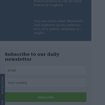
festival perdono la vita all’Ozora
Festival in Ungheria
Una rara eclissi solare illuminerà i
cieli ungheresi questa settimana:
ecco dove potrete ammirarla al
meglio!
Subscribe to our daily
newsletter
LETTER
NEWS
Subscribe
US