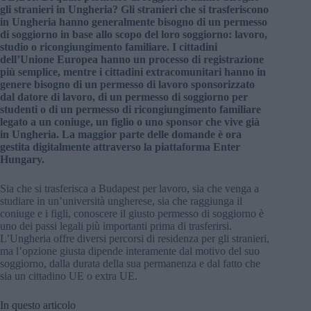
gli stranieri in Ungheria? Gli stranieri che si trasferiscono
in Ungheria hanno generalmente bisogno di un permesso
di soggiorno in base allo scopo del loro soggiorno: lavoro,
studio o ricongiungimento familiare. I cittadini
dell’Unione Europea hanno un processo di registrazione
più semplice, mentre i cittadini extracomunitari hanno in
genere bisogno di un permesso di lavoro sponsorizzato
dal datore di lavoro, di un permesso di soggiorno per
studenti o di un permesso di ricongiungimento familiare
legato a un coniuge, un figlio o uno sponsor che vive già
in Ungheria. La maggior parte delle domande è ora
gestita digitalmente attraverso la piattaforma Enter
Hungary.
Sia che si trasferisca a Budapest per lavoro, sia che venga a
studiare in un’università ungherese, sia che raggiunga il
coniuge e i figli, conoscere il giusto permesso di soggiorno è
uno dei passi legali più importanti prima di trasferirsi.
L’Ungheria offre diversi percorsi di residenza per gli stranieri,
ma l’opzione giusta dipende interamente dal motivo del suo
soggiorno, dalla durata della sua permanenza e dal fatto che
sia un cittadino UE o extra UE.
In questo articolo