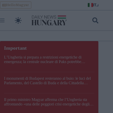
Skip
IT
HelloMagyar
to
content
L’Ungheria si prepara a restrizioni energetiche di
emergenza; la centrale nucleare di Paks potrebbe
chiudere questo fine settimana
I monumenti di Budapest resteranno al buio: le luci del
Parlamento, del Castello di Buda e della Cittadella
verranno spente
Il primo ministro Magyar afferma che l’Ungheria sta
affrontando «una delle peggiori crisi energetiche degli
ultimi decenni» e comunica la nuova data di chiusura di