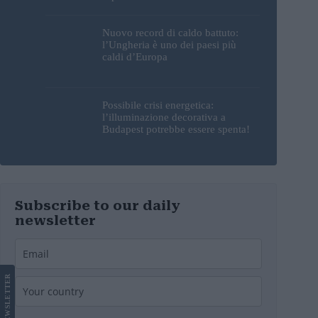
sorprendente
Nuovo record di caldo battuto:
l’Ungheria è uno dei paesi più
caldi d’Europa
Possibile crisi energetica:
l’illuminazione decorativa a
Budapest potrebbe essere spenta!
Subscribe to our daily
newsletter
LETTER
NEWS