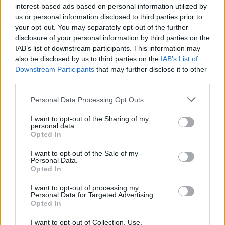
interest-based ads based on personal information utilized by
us or personal information disclosed to third parties prior to
your opt-out. You may separately opt-out of the further
disclosure of your personal information by third parties on the
IAB’s list of downstream participants. This information may
also be disclosed by us to third parties on the
IAB’s List of
Downstream Participants
that may further disclose it to other
Fonte:
Facebook/NÚSZ
third parties.
Anche le famiglie numerose hanno diritto a sconti
Please note that this website/app uses one or more Google
Personal Data Processing Opt Outs
Anche le famiglie numerose possono beneficiare di esenzioni
services and may gather and store information including but
parziali. A differenza degli automobilisti disabili, non devono
not limited to your visit or usage behaviour. You may click to
I want to opt-out of the Sharing of my
ripresentare la domanda ogni anno.
personal data.
grant or deny consent to Google and its third-party tags to
Opted In
use your data for below specified purposes in below Google
Il loro sconto rimane valido fino al 31 gennaio dell’anno
consent section.
successivo all’ultimo anno in cui hanno ricevuto l’assegno
I want to opt-out of the Sale of my
Personal Data.
familiare per almeno tre figli. L’idoneità viene verificata
Opted In
automaticamente ogni anno dall’autorità dei trasporti in
collaborazione con l’ufficio di sostegno alle famiglie.
I want to opt-out of processing my
Personal Data for Targeted Advertising.
Se se l’è perso:
Opted In
Gli automobilisti ungheresi potrebbero risparmiare fino
I want to opt-out of Collection, Use,