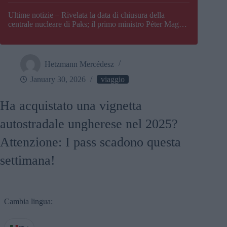
Paks
Ultime notizie – Rivelata la data di chiusura della
centrale nucleare di Paks; il primo ministro Péter Magyar
afferma che l’Ungheria potrebbe trovarsi ad affrontare
una crisi energetica
Hetzmann Mercédesz
January 30, 2026
viaggio
Ha acquistato una vignetta
autostradale ungherese nel 2025?
Attenzione: I pass scadono questa
settimana!
Cambia lingua: