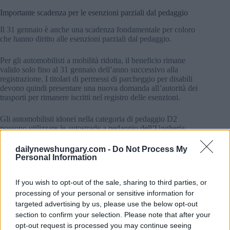
Importante scadenza per le esenzioni parziali dal pedaggio
Il 31 gennaio è anche una scadenza fondamentale per coloro
che hanno diritto alle esenzioni parziali dal pedaggio.
Per gli automobilisti a mobilità ridotta, il beneficio rimane
valido solo fino al 31 gennaio dell’anno successivo alla
registrazione. I titolari di permessi di parcheggio per disabili
devono quindi presentare una nuova domanda all’autorità dei
trasporti per rimanere iscritti nel registro delle esenzioni.
Gli automobilisti idonei nella categoria di pedaggio D2
possono utilizzare le autostrade a pedaggio dell’Ungheria
acquistando un contrassegno elettronico di categoria D1, più
economico.
dailynewshungary.com -
Do Not Process My
Personal Information
If you wish to opt-out of the sale, sharing to third parties, or
processing of your personal or sensitive information for
targeted advertising by us, please use the below opt-out
section to confirm your selection. Please note that after your
opt-out request is processed you may continue seeing