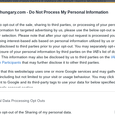
ardanti un caso nella Contea di Arad, nella Romania
ungheresi infetti noti, né ci sono ungheresi noti che
shungary.com -
Do Not Process My Personal Information
te dall’epidemia,
“quindi non c’è una minaccia
to opt-out of the sale, sharing to third parties, or processing of your per
formation for targeted advertising by us, please use the below opt-out s
iffonde da persona a persona. L’infezione di solito
r selection. Please note that after your opt-out request is processed y
 urina, feci o saliva di roditori infetti, ha detto.
eing interest-based ads based on personal information utilized by us or
disclosed to third parties prior to your opt-out. You may separately opt-
losure of your personal information by third parties on the IAB’s list of
. This information may also be disclosed by us to third parties on the
IA
Participants
that may further disclose it to other third parties.
 that this website/app uses one or more Google services and may gath
including but not limited to your visit or usage behaviour. You may click 
 to Google and its third-party tags to use your data for below specifi
ogle consent section.
l Data Processing Opt Outs
o opt-out of the Sharing of my personal data.