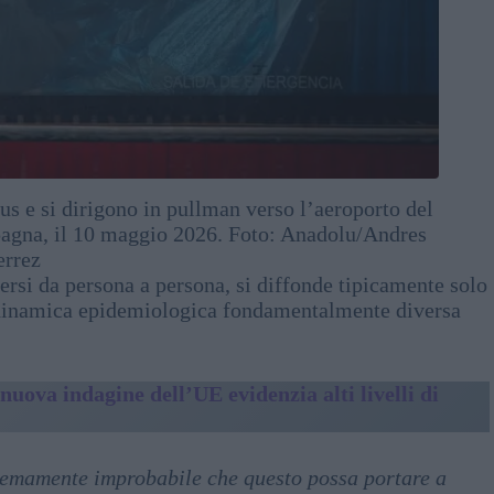
s e si dirigono in pullman verso l’aeroporto del
Spagna, il 10 maggio 2026. Foto: Anadolu/Andres
errez
dersi da persona a persona, si diffonde tipicamente solo
a dinamica epidemiologica fondamentalmente diversa
nuova indagine dell’UE evidenzia alti livelli di
stremamente improbabile che questo possa portare a