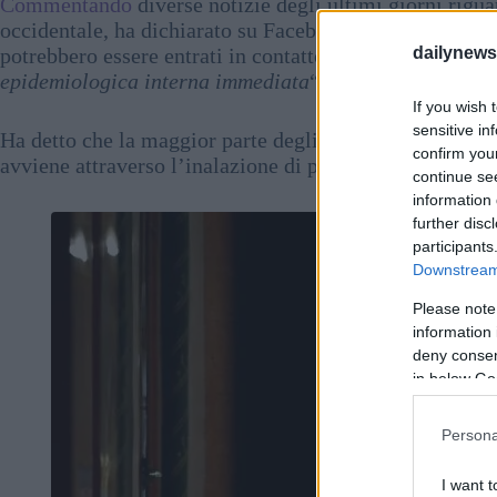
Commentando
diverse notizie degli ultimi giorni rigu
occidentale, ha dichiarato su Facebook che non ci sono 
dailynew
potrebbero essere entrati in contatto con persone colpi
epidemiologica interna immediata
“.
If you wish 
sensitive in
Ha detto che la maggior parte degli hantavirus non si d
confirm you
avviene attraverso l’inalazione di polvere contaminata da
continue se
information 
further disc
participants
Downstream 
Please note
information 
deny consent
in below Go
Persona
I want t