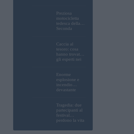
Parlamento, del
Castello di
Buda e della
Preziosa
Cittadella
motocicletta
verranno
tedesca della
spente
Seconda
Guerra
Mondiale, resti
umani ed
Caccia al
esplosivi
tesoro: cosa
recuperati dal
hanno trovato
Danubio a
gli esperti nei
Budapest –
pressi della
foto
motocicletta
tedesca
Enorme
recuperata dal
esplosione e
Danubio a
incendio
Budapest –
devastante
foto
presso la
raffineria
strategica della
Tragedia: due
MOL: i prezzi
partecipanti al
del carburante
festival
aumenteranno
perdono la vita
nuovamente?
all’Ozora
Festival in