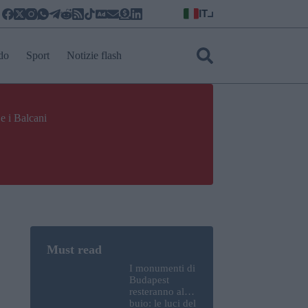
IT
do
Sport
Notizie flash
e i Balcani
I monumenti di
Budapest
resteranno al
buio: le luci del