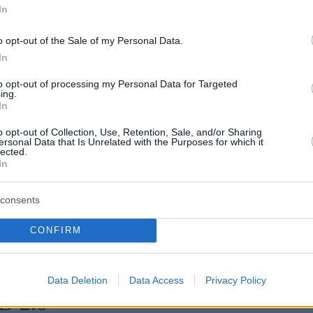
In
o opt-out of the Sale of my Personal Data.
In
to opt-out of processing my Personal Data for Targeted
ing.
In
o opt-out of Collection, Use, Retention, Sale, and/or Sharing
ersonal Data that Is Unrelated with the Purposes for which it
lected.
In
consents
egedűs, ha parlato dell’hantavirus mortale. Foto:
t Hegedüs
CONFIRM
ha detto, aggiungendo che le infezioni da hantavirus
egistrati da 2 a 16 casi all’anno.
Data Deletion
Data Access
Privacy Policy
D 2.0