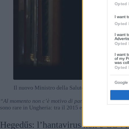
Opted 
I want t
Opted 
I want 
Advertis
Opted 
I want t
of my P
was col
Opted 
Google 
Il nuovo Ministro della Salute ungherese, Zsolt H
MTI/Róber
“Al momento non c’è motivo di panico in Ungheria
“, 
sono rare in Ungheria: tra il 2015 e il 2024, sono stati r
Hegedűs: l’hantavirus non è COVI