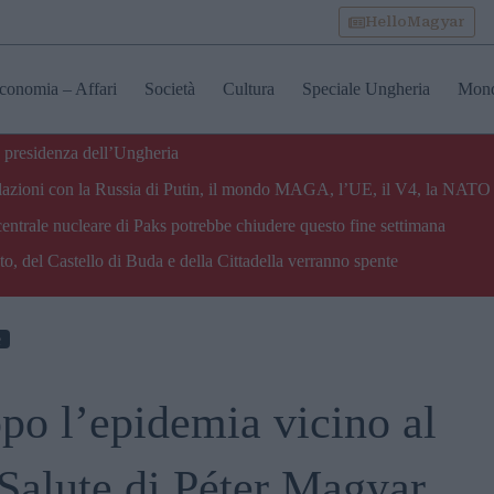
HelloMagyar
conomia – Affari
Società
Cultura
Speciale Ungheria
Mon
 presidenza dell’Ungheria
e relazioni con la Russia di Putin, il mondo MAGA, l’UE, il V4, la NATO 
centrale nucleare di Paks potrebbe chiudere questo fine settimana
o, del Castello di Buda e della Cittadella verranno spente
e
po l’epidemia vicino al
 Salute di Péter Magyar