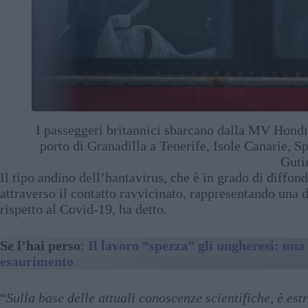
I passeggeri britannici sbarcano dalla MV Hondiu
porto di Granadilla a Tenerife, Isole Canarie, 
Guti
Il tipo andino dell’hantavirus, che è in grado di diffon
attraverso il contatto ravvicinato, rappresentando un
rispetto al Covid-19, ha detto.
Se l’hai perso
:
Il lavoro “spezza” gli ungheresi: una 
esaurimento
“
Sulla base delle attuali conoscenze scientifiche, è e