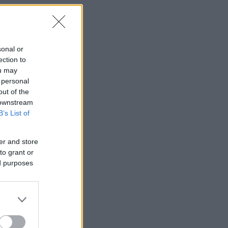
sonal or
ection to
ou may
 personal
out of the
 downstream
B’s List of
er and store
to grant or
ed purposes