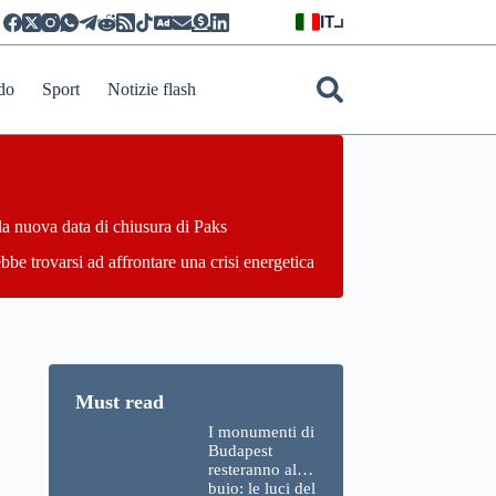
IT
do
Sport
Notizie flash
la nuova data di chiusura di Paks
bbe trovarsi ad affrontare una crisi energetica
I monumenti di
Budapest
resteranno al
buio: le luci del