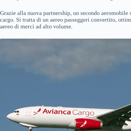
Grazie alla nuova partnership, un secondo aeromobile s
cargo. Si tratta di un aereo passeggeri convertito, otti
aereo di merci ad alto volume.