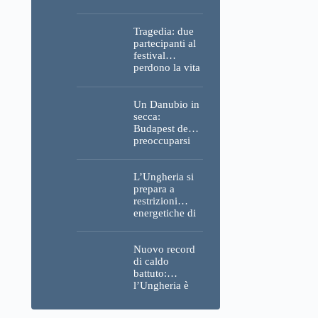
Parlamento, del
Castello di
Buda e della
Tragedia: due
Cittadella
partecipanti al
verranno
festival
spente
perdono la vita
all’Ozora
Festival in
Ungheria
Un Danubio in
secca:
Budapest deve
preoccuparsi
del proprio
approvvigiona
mento idrico?
L’Ungheria si
Un esperto
prepara a
mette in luce
restrizioni
un fatto
energetiche di
sorprendente
emergenza; la
centrale
nucleare di
Nuovo record
Paks potrebbe
di caldo
chiudere
battuto:
questo fine
l’Ungheria è
settimana
uno dei paesi
più caldi