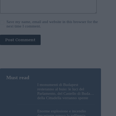
Save my name, email and website in this browser for the
next time I comment.
Post Comment
I monumenti di Budapest
resteranno al buio: le luci del
Parlamento, del Castello di Buda e
della Cittadella verranno spente
Enorme esplosione e incendio
devastante presso la raffineria