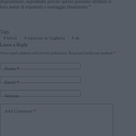
disposizione, soprattutto perché spesso possono sfruttare il
loro status di espatriati a vantaggio finanziario.”
Tags
#
brexit
#
espatriati in Ungheria
#
uk
Leave a Reply
Your email address will not be published.
Required fields are marked
*
Name
*
Email
*
Website
Add Comment
*