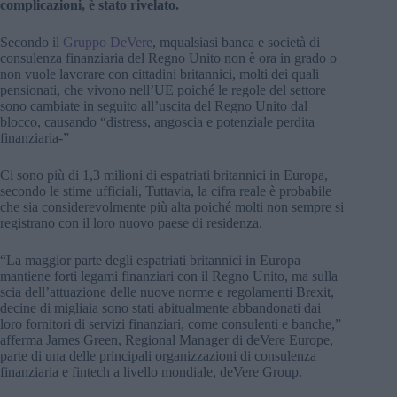
complicazioni, è stato rivelato.
Secondo il
Gruppo DeVere
, m
qualsiasi banca e società di
consulenza finanziaria del Regno Unito non è ora in grado o
non vuole lavorare con cittadini britannici, molti dei quali
pensionati, che vivono nell’UE poiché le regole del settore
sono cambiate in seguito all’uscita del Regno Unito dal
blocco, causando “distress, angoscia e potenziale perdita
finanziaria-”
Ci sono più di 1,3 milioni di espatriati britannici in Europa,
secondo le stime ufficiali, Tuttavia, la cifra reale è probabile
che sia considerevolmente più alta poiché molti non sempre si
registrano con il loro nuovo paese di residenza.
“La maggior parte degli espatriati britannici in Europa
mantiene forti legami finanziari con il Regno Unito, ma sulla
scia dell’attuazione delle nuove norme e regolamenti Brexit,
decine di migliaia sono stati abitualmente abbandonati dai
loro fornitori di servizi finanziari, come consulenti e banche,”
afferma James Green, Regional Manager di deVere Europe,
parte di una delle principali organizzazioni di consulenza
finanziaria e fintech a livello mondiale, deVere Group.