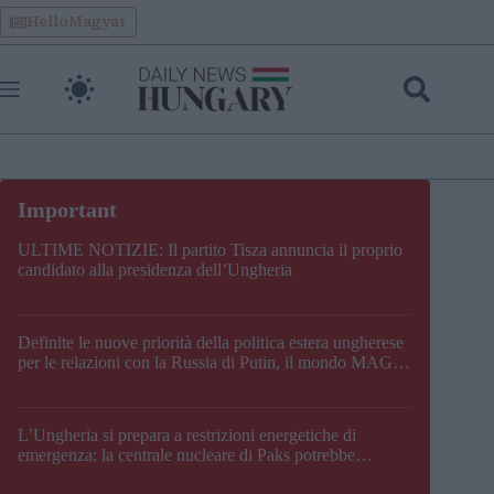
Skip
HelloMagyar
to
content
ULTIME NOTIZIE: Il partito Tisza annuncia il proprio
candidato alla presidenza dell’Ungheria
Definite le nuove priorità della politica estera ungherese
per le relazioni con la Russia di Putin, il mondo MAGA,
l’UE, il V4, la NATO e i Balcani
L’Ungheria si prepara a restrizioni energetiche di
emergenza; la centrale nucleare di Paks potrebbe
chiudere questo fine settimana