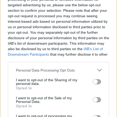
termine per se stesso e per i propri cari.
targeted advertising by us, please use the below opt-out
“Il taglio di questi legami ha causato a molti l’esperienza,
section to confirm your selection. Please note that after your
l’angoscia, l’angoscia e la potenziale perdita finanziaria
opt-out request is processed you may continue seeing
poiché anche le loro strategie finanziarie potrebbero
interest-based ads based on personal information utilized by
cambiare.”
us or personal information disclosed to third parties prior to
your opt-out. You may separately opt-out of the further
James Green prosegue affermando che la questione si estende
anche alle banche del Regno Unito.
disclosure of your personal information by third parties on the
IAB’s list of downstream participants. This information may
La maggior parte delle principali banche del Regno Unito ha
also be disclosed by us to third parties on the
IAB’s List of
già informato i clienti che non saranno più in grado di fornire
Downstream Participants
that may further disclose it to other
loro servizi bancari, a meno che non abbiano un indirizzo nel
third parties.
Regno Unito.
Please note that this website/app uses one or more Google
Personal Data Processing Opt Outs
“Operare il passaporto diventa estremamente complicato,
services and may gather and store information including but
richiede incredibilmente tempo e molto costoso per le banche.
not limited to your visit or usage behaviour. You may click to
I want to opt-out of the Sharing of my
Questo è il motivo per cui non sono disposti a lavorare con
personal data.
grant or deny consent to Google and its third-party tags to
clienti in tutta Europa e anche se sono stati con loro per
Opted In
use your data for below specified purposes in below Google
decenni e indipendentemente dalle dimensioni dei loro conti
consent section.
bancari.
I want to opt-out of the Sale of my
Personal Data.
“Ciò ha causato notevoli disagi a molti individui, famiglie,
Opted In
imprese e altre organizzazioni, soprattutto dove ci sono
depositi più grandi, ordini permanenti, pagamenti regolari e
I want to opt-out of processing my
agevolazioni creditizie a un’altra banca.”