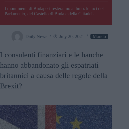
I monumenti di Budapest resteranno al buio: le luci del
Parlamento, del Castello di Buda e della Cittadella
verranno spente
Daily News
July 20, 2021
Mondo
I consulenti finanziari e le banche
hanno abbandonato gli espatriati
britannici a causa delle regole della
Brexit?