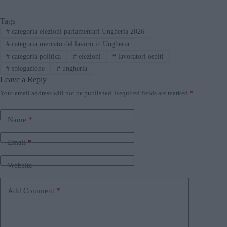
a new government changes the rules.
Tags
#
categoria elezioni parlamentari Ungheria 2026
#
categoria mercato del lavoro in Ungheria
#
categoria politica
#
elezioni
#
lavoratori ospiti
#
spiegazione
#
ungheria
Leave a Reply
Your email address will not be published.
Required fields are marked
*
Name
*
Email
*
Website
Add Comment
*