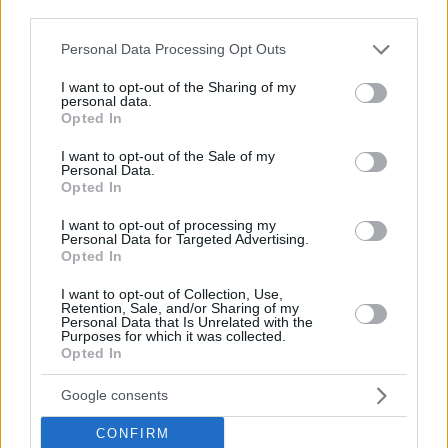
third parties.
parte di Tisza che tutti i permessi legali per lavoratori ospiti
esistenti saranno immediatamente revocati.
Please note that this website/app uses one or more Google
Personal Data Processing Opt Outs
services and may gather and store information including but
Invece, gli scenari legali realistici includono:
not limited to your visit or usage behaviour. You may click to
I want to opt-out of the Sharing of my
personal data.
grant or deny consent to Google and its third-party tags to
i permessi attuali rimangono validi fino alla scadenza
Opted In
use your data for below specified purposes in below Google
le regole di rinnovo potrebbero diventare più severe
consent section.
i datori di lavoro potrebbero trovarsi di fronte a requisiti
I want to opt-out of the Sale of my
Personal Data.
di sponsorizzazione più rigidi
Opted In
alcuni settori potrebbero perdere l’accesso ai rinnovi
futuri
I want to opt-out of processing my
potrebbero essere introdotti nuovi massimali per
Personal Data for Targeted Advertising.
nazionalità o settore.
Opted In
Poiché i permessi di soggiorno si basano sulla legge
I want to opt-out of Collection, Use,
ungherese sull’immigrazione, qualsiasi cambiamento
Retention, Sale, and/or Sharing of my
importante richiederebbe emendamenti legali formali e periodi
Personal Data that Is Unrelated with the
Purposes for which it was collected.
di transizione.
Opted In
Ciò significa che i lavoratori esistenti avranno quasi
Google consents
certamente un certo livello di prevedibilità legale, piuttosto
che una perdita di status da un giorno all’altro.
CONFIRM