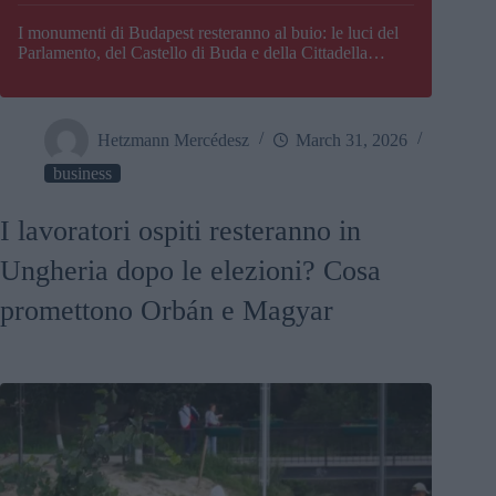
I monumenti di Budapest resteranno al buio: le luci del
Parlamento, del Castello di Buda e della Cittadella
verranno spente
Hetzmann Mercédesz
March 31, 2026
business
I lavoratori ospiti resteranno in
Ungheria dopo le elezioni? Cosa
promettono Orbán e Magyar