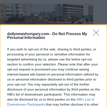
dailynewshungary.com -
Do Not Process My
Personal Information
If you wish to opt-out of the sale, sharing to third parties, or
processing of your personal or sensitive information for
targeted advertising by us, please use the below opt-out
section to confirm your selection. Please note that after your
opt-out request is processed you may continue seeing
I settori industriali dell’Ungheria fanno affidamento sui
interest-based ads based on personal information utilized by
lavoratori stranieri ospiti, i cui permessi futuri potrebbero
us or personal information disclosed to third parties prior to
dipendere dall’esito delle elezioni. Foto:
depositphotos.com
your opt-out. You may separately opt-out of the further
Cosa succede agli attuali permessi di soggiorno?
disclosure of your personal information by third parties on the
Questa è probabilmente la domanda più importante per i
IAB’s list of downstream participants. This information may
lavoratori ospiti già presenti in Ungheria.
also be disclosed by us to third parties on the
IAB’s List of
Downstream Participants
that may further disclose it to other
Al momento, non c’è alcuna chiara indicazione pubblica da