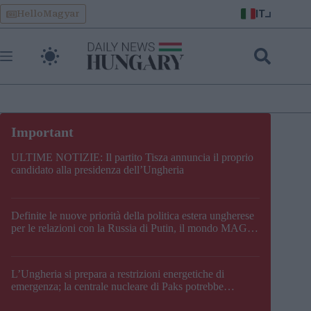
Skip
IT
HelloMagyar
to
content
ULTIME NOTIZIE: Il partito Tisza annuncia il proprio
candidato alla presidenza dell’Ungheria
Definite le nuove priorità della politica estera ungherese
per le relazioni con la Russia di Putin, il mondo MAGA,
l’UE, il V4, la NATO e i Balcani
L’Ungheria si prepara a restrizioni energetiche di
emergenza; la centrale nucleare di Paks potrebbe
chiudere questo fine settimana