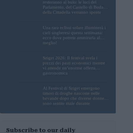
resteranno al buio: le luci del
Parlamento, del Castello di Buda e
della Cittadella verranno spente
Una rara eclissi solare illuminerà i
cieli ungheresi questa settimana:
ecco dove potrete ammirarla al
meglio!
Sziget 2026: Il festival svela i
prezzi dei pasti economici mentre
vi attende un’enorme offerta
gastronomica
Al Festival di Sziget emergono
timori di droghe nascoste nelle
bevande dopo che diverse donne si
sono sentite male durante
l’esibizione di un DJ
Subscribe to our daily