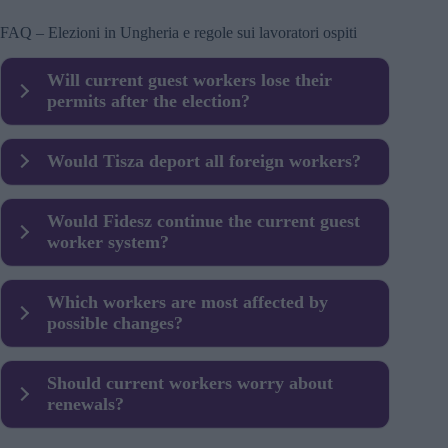
FAQ – Elezioni in Ungheria e regole sui lavoratori ospiti
Will current guest workers lose their
permits after the election?
Not automatically. Existing legal permits would likely
Would Tisza deport all foreign workers?
remain valid until expiry, unless the law changes.
There is no clear public promise of mass removal. The
Would Fidesz continue the current guest
main focus has been on stopping new non-EU arrivals.
worker system?
Most likely yes, especially in shortage sectors such as
Which workers are most affected by
manufacturing and logistics.
possible changes?
Factory, logistics, construction and battery-industry
Should current workers worry about
workers would likely see the biggest impact.
renewals?
Renewals are likely the biggest legal uncertainty point if