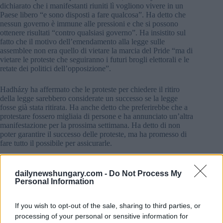
dichiarato che i manifestanti riuniti lì vogliono vivere in un
Paese libero “e sono disposti a fare qualcosa”. Ha detto che
nessun governo è immune alle pressioni e che si possono
ottenere risultati “contro qualsiasi governo”. Ha insistito sul
fatto che il motivo dell’emendamento alla legge sulle
assemblee non era quello di vietare la marcia del Pride “ma di
vietare le proteste che seguiranno i futuri brogli elettorali e le
retate dei politici dell’opposizione”.
Hadházy ha affermato che le proteste per chiedere il ritiro
della legge sarebbero considerate un successo se la legge
fosse già stata ritirata. Ha anche detto che preferirebbe che a
protestare fossero migliaia di persone e ha annunciato un’altra
manifestazione per la prossima settimana. Ha detto di non
poter garantire il successo delle proteste, ma ha promesso di
fare tutto il possibile per assicurarle.
Hadházy ha invitato i manifestanti a marciare verso la sede
dell’Accademia delle Scienze ungherese, in segno di
dailynewshungary.com -
Do Not Process My
Personal Information
solidarietà con gli accademici che, a suo dire, sono stati
ricattati dal governo. Hadházy ha affermato che il governo ha
offerto 80 miliardi di fiorini (198 milioni di euro) per le
If you wish to opt-out of the sale, sharing to third parties, or
proprietà della Rete di ricerca ungherese, che secondo gli
processing of your personal or sensitive information for
accademici ha un valore di 130 miliardi, e ha minacciato di