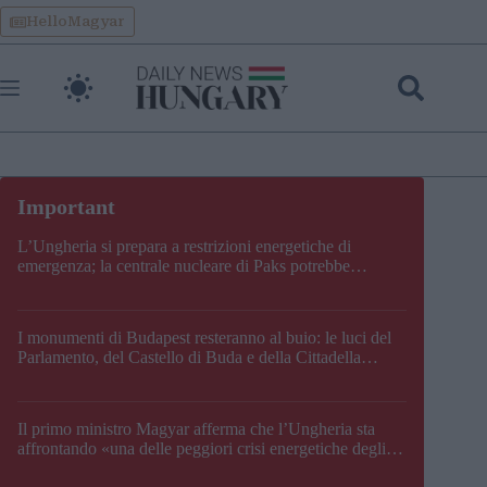
Skip
HelloMagyar
to
content
L’Ungheria si prepara a restrizioni energetiche di
emergenza; la centrale nucleare di Paks potrebbe
chiudere questo fine settimana
I monumenti di Budapest resteranno al buio: le luci del
Parlamento, del Castello di Buda e della Cittadella
verranno spente
Il primo ministro Magyar afferma che l’Ungheria sta
affrontando «una delle peggiori crisi energetiche degli
ultimi decenni» e comunica la nuova data di chiusura di