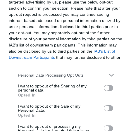
targeted advertising by us, please use the below opt-out
trattenere i loro aumenti salariali a meno che non rinuncino
alle loro azioni legali in materia.
section to confirm your selection. Please note that after your
opt-out request is processed you may continue seeing
I manifestanti hanno attraversato il Ponte Elisabetta sul lato di
interest-based ads based on personal information utilized by
Buda prima di tornare all’accademia sul lato di Pest attraverso
us or personal information disclosed to third parties prior to
il Ponte delle Catene. Il quartier generale della polizia di
your opt-out. You may separately opt-out of the further
Budapest (BRFK) ha dichiarato su
police.hu
che alle 18
disclosure of your personal information by third parties on the
alcuni manifestanti sono saliti illegalmente sul ponte Elisabeth
IAB’s list of downstream participants. This information may
e hanno bloccato il traffico per 20 minuti.
also be disclosed by us to third parties on the
IAB’s List of
Downstream Participants
that may further disclose it to other
Come abbiamo scritto qualche giorno prima, grande protesta
third parties.
a Budapest, i manifestanti hanno cercato di bloccare il Ponte
delle Catene, la polizia è intervenuta –
dettagli e FOTO
Please note that this website/app uses one or more Google
Personal Data Processing Opt Outs
services and may gather and store information including but
Rimanete informati! Leggi qui per altre notizie
not limited to your visit or usage behaviour. You may click to
I want to opt-out of the Sharing of my
sull’
inasprimento della libertà di riunione in Ungheria
personal data.
grant or deny consent to Google and its third-party tags to
Opted In
use your data for below specified purposes in below Google
leggi anche:
consent section.
I want to opt-out of the Sale of my
Personal Data.
Per la prima volta dal cambio di regime, i deputati
Opted In
dell’opposizione sono stati banditi dal Parlamento ungherese
I want to opt-out of processing my
Personal Data for Targeted Advertising.