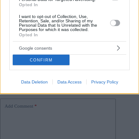
Opted In
Tags
I want to opt-out of Collection, Use,
#
budapest
#
governo ungherese
Retention, Sale, and/or Sharing of my
#
inasprimento della libertà di riunione in Ungheria
Personal Data that Is Unrelated with the
Purposes for which it was collected.
#
manifestazione
#
polizia ungherese
#
ungheria
Opted In
Leave a Reply
Your email address will not be published.
Required fields are marked
*
Google consents
CONFIRM
Name
*
Email
*
Data Deletion
Data Access
Privacy Policy
Website
Add Comment
*