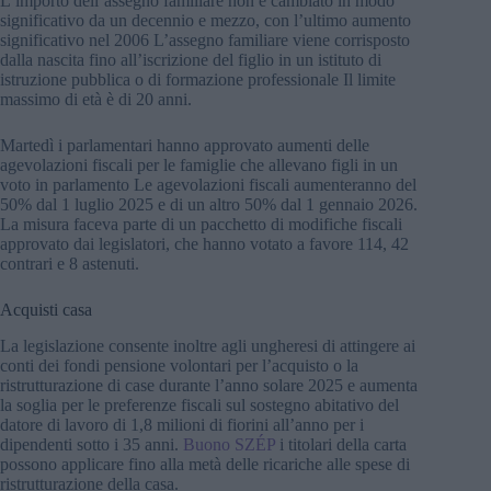
L’importo dell’assegno familiare non è cambiato in modo
significativo da un decennio e mezzo, con l’ultimo aumento
significativo nel 2006 L’assegno familiare viene corrisposto
dalla nascita fino all’iscrizione del figlio in un istituto di
istruzione pubblica o di formazione professionale Il limite
massimo di età è di 20 anni.
Martedì i parlamentari hanno approvato aumenti delle
agevolazioni fiscali per le famiglie che allevano figli in un
voto in parlamento Le agevolazioni fiscali aumenteranno del
50% dal 1 luglio 2025 e di un altro 50% dal 1 gennaio 2026.
La misura faceva parte di un pacchetto di modifiche fiscali
approvato dai legislatori, che hanno votato a favore 114, 42
contrari e 8 astenuti.
Acquisti casa
La legislazione consente inoltre agli ungheresi di attingere ai
conti dei fondi pensione volontari per l’acquisto o la
ristrutturazione di case durante l’anno solare 2025 e aumenta
la soglia per le preferenze fiscali sul sostegno abitativo del
datore di lavoro di 1,8 milioni di fiorini all’anno per i
dipendenti sotto i 35 anni.
Buono SZÉP
i titolari della carta
possono applicare fino alla metà delle ricariche alle spese di
ristrutturazione della casa.