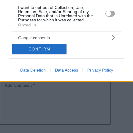
#
parlamento ungherese
#
sussidi per l'acquisto di case
I want to opt-out of Collection, Use,
Retention, Sale, and/or Sharing of my
#
tasse
#
ungheria
Personal Data that Is Unrelated with the
Purposes for which it was collected.
Leave a Reply
Opted In
Your email address will not be published.
Required fields are marked
*
Google consents
Name
*
CONFIRM
Email
*
Data Deletion
Data Access
Privacy Policy
Website
Add Comment
*