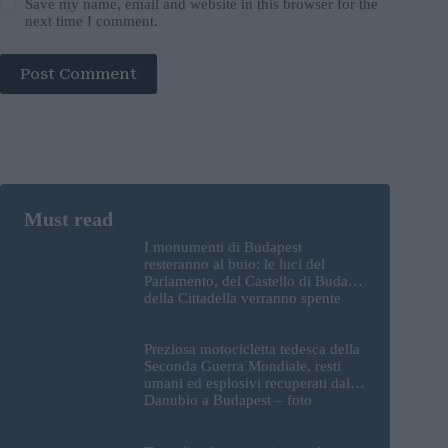
Save my name, email and website in this browser for the
next time I comment.
Post Comment
I monumenti di Budapest
resteranno al buio: le luci del
Parlamento, del Castello di Buda e
della Cittadella verranno spente
Preziosa motocicletta tedesca della
Seconda Guerra Mondiale, resti
umani ed esplosivi recuperati dal
Danubio a Budapest – foto