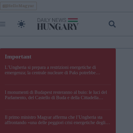
Skip
HelloMagyar
to
content
L’Ungheria si prepara a restrizioni energetiche di
emergenza; la centrale nucleare di Paks potrebbe
chiudere questo fine settimana
I monumenti di Budapest resteranno al buio: le luci del
Parlamento, del Castello di Buda e della Cittadella
verranno spente
Il primo ministro Magyar afferma che l’Ungheria sta
affrontando «una delle peggiori crisi energetiche degli
ultimi decenni» e comunica la nuova data di chiusura di