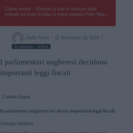
Paks
Ultime notizie – Rivelata la data di chiusura della
centrale nucleare di Paks; il primo ministro Péter Magyar
afferma che l’Ungheria potrebbe trovarsi ad affrontare
una crisi energetica
Daily News
November 26, 2024
Economia - Affari
I parlamentari ungheresi decidono
importanti leggi fiscali
Cambia lingua:
Il parlamento ungherese ha deciso importanti leggi fiscali:
Assegno familiare