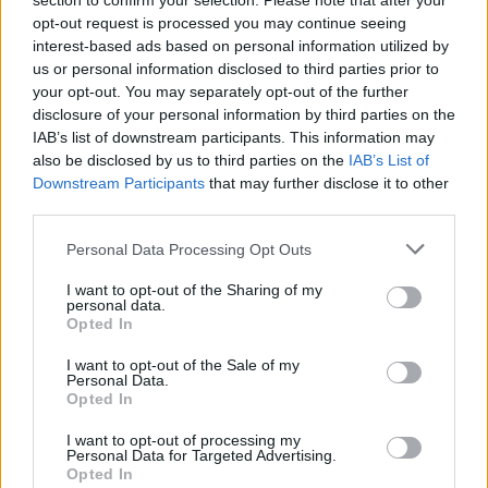
section to confirm your selection. Please note that after your
opt-out request is processed you may continue seeing
Le agevolazioni fiscali per le famiglie che allevano figli sono
destinate a raddoppiare in linea con le modifiche fiscali
interest-based ads based on personal information utilized by
approvate dal parlamento in una votazione martedì, ha detto il
us or personal information disclosed to third parties prior to
segretario di stato per gli affari familiari.
your opt-out. You may separately opt-out of the further
disclosure of your personal information by third parties on the
“La sinistra politica però non ha sostenuto nemmeno questa
IAB’s list of downstream participants. This information may
volta le famiglie ungheresi, non ha votato a favore del
also be disclosed by us to third parties on the
IAB’s List of
raddoppio dello sgravio fiscale a cui hanno diritto le famiglie
Downstream Participants
that may further disclose it to other
con figli, ha detto sui social media la” Zsófia Koncz in
third parties.
reazione al voto.
Please note that this website/app uses one or more Google
Personal Data Processing Opt Outs
Secondo la legislazione, l’agevolazione fiscale aumenterà per
services and may gather and store information including but
le famiglie con un figlio a 15.000 fiorini (37 EUR), a 30.000
not limited to your visit or usage behaviour. You may click to
I want to opt-out of the Sharing of my
fiorini con due, e 49.500 con tre o più a partire dal 1° luglio
personal data.
grant or deny consent to Google and its third-party tags to
del prossimo anno, ha detto Koncz In una fase che seguirà il
Opted In
1° gennaio 2026, l’indennità è destinata a raggiungere
use your data for below specified purposes in below Google
rispettivamente 20.000 fiorini per un figlio, 40.000 fiorini per
consent section.
I want to opt-out of the Sale of my
due e 66.000 fiorini per le famiglie con tre o più figli.
Personal Data.
Opted In
I want to opt-out of processing my
Personal Data for Targeted Advertising.
Tags
Opted In
#
alloggi
#
economia ungherese
#
edilizia